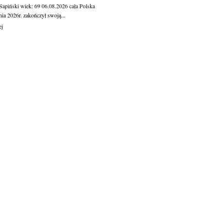
 Sapiński
wiek: 69
06.08.2026
cała Polska
nia 2026r. zakończył swoją...
ej