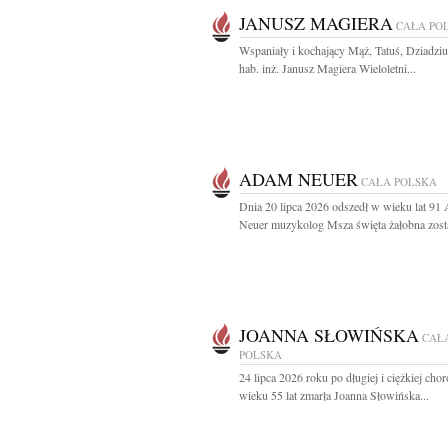
JANUSZ MAGIERA
CAŁA PO
Wspaniały i kochający Mąż, Tatuś, Dziadziu
hab. inż. Janusz Magiera Wieloletni...
ADAM NEUER
CAŁA POLSKA
Dnia 20 lipca 2026 odszedł w wieku lat 91
Neuer muzykolog Msza święta żałobna zosta
JOANNA SŁOWIŃSKA
CAŁ
POLSKA
24 lipca 2026 roku po długiej i ciężkiej ch
wieku 55 lat zmarła Joanna Słowińska...