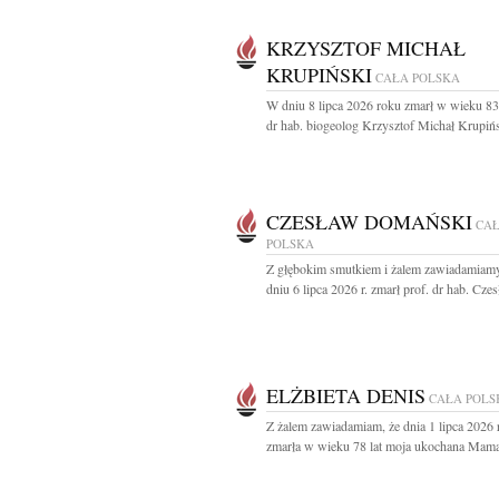
KRZYSZTOF MICHAŁ
KRUPIŃSKI
CAŁA POLSKA
W dniu 8 lipca 2026 roku zmarł w wieku 83 
dr hab. biogeolog Krzysztof Michał Krupińs
CZESŁAW DOMAŃSKI
CA
POLSKA
Z głębokim smutkiem i żalem zawiadamiamy
dniu 6 lipca 2026 r. zmarł prof. dr hab. Czes
ELŻBIETA DENIS
CAŁA POLS
Z żalem zawiadamiam, że dnia 1 lipca 2026
zmarła w wieku 78 lat moja ukochana Mama 