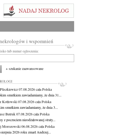
 nekrologów i wspomnień
wisko lub numer ogłoszenia:
+ szukanie zaawansowane
KROLOGI
Pliszkiewicz
07.08.2026
cała Polska
okim smutkiem zawiadamiamy, że dnia 31...
z Kotłowski
07.08.2026
cała Polska
kim smutkiem zawiadamiamy, że dnia 3...
usz Butruk
07.08.2026
cała Polska
y z poczuciem nieodżałowanej straty...
j Morozowski
06.08.2026
cała Polska
sierpnia 2026 roku zmarł Andrzej...