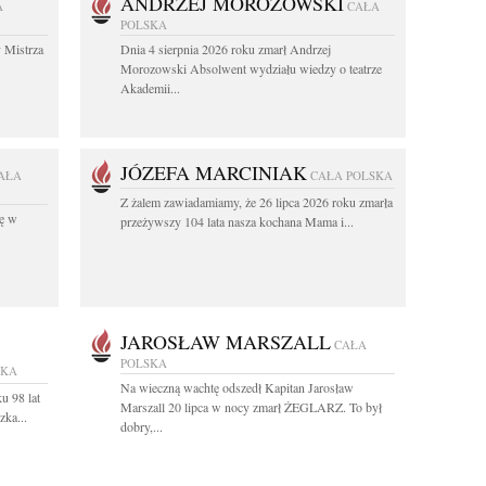
ANDRZEJ MOROZOWSKI
A
CAŁA
POLSKA
 Mistrza
Dnia 4 sierpnia 2026 roku zmarł Andrzej
Morozowski Absolwent wydziału wiedzy o teatrze
Akademii...
JÓZEFA MARCINIAK
AŁA
CAŁA POLSKA
Z żalem zawiadamiamy, że 26 lipca 2026 roku zmarła
kę w
przeżywszy 104 lata nasza kochana Mama i...
JAROSŁAW MARSZALL
CAŁA
POLSKA
SKA
Na wieczną wachtę odszedł Kapitan Jarosław
u 98 lat
Marszall 20 lipca w nocy zmarł ŻEGLARZ. To był
ka...
dobry,...