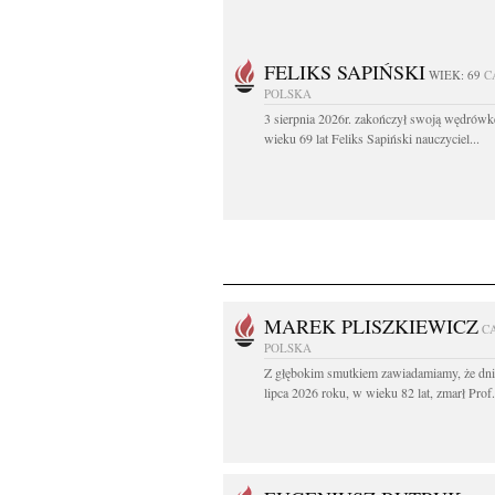
FELIKS SAPIŃSKI
WIEK: 69
C
POLSKA
3 sierpnia 2026r. zakończył swoją wędrów
wieku 69 lat Feliks Sapiński nauczyciel...
MAREK PLISZKIEWICZ
C
POLSKA
Z głębokim smutkiem zawiadamiamy, że dni
lipca 2026 roku, w wieku 82 lat, zmarł Prof