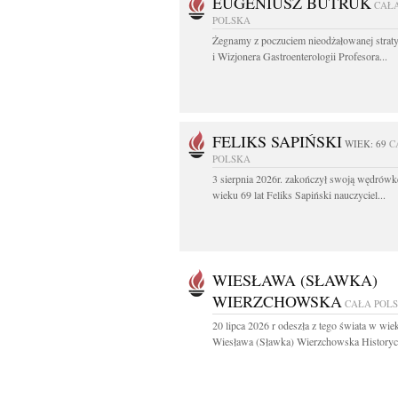
EUGENIUSZ BUTRUK
CAŁ
POLSKA
Żegnamy z poczuciem nieodżałowanej straty
i Wizjonera Gastroenterologii Profesora...
FELIKS SAPIŃSKI
WIEK: 69
C
POLSKA
3 sierpnia 2026r. zakończył swoją wędrów
wieku 69 lat Feliks Sapiński nauczyciel...
WIESŁAWA (SŁAWKA)
WIERZCHOWSKA
CAŁA POL
20 lipca 2026 r odeszła z tego świata w wiek
Wiesława (Sławka) Wierzchowska Historycz