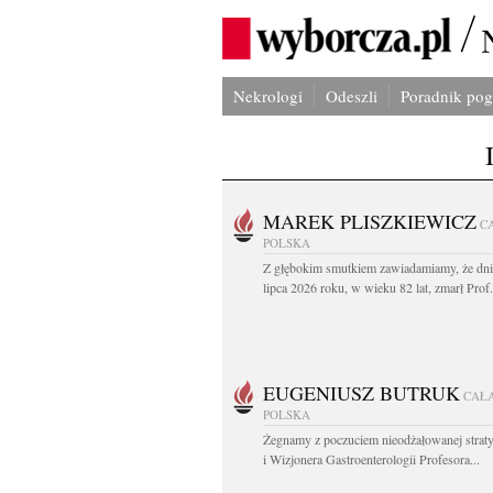
Nekrologi
Odeszli
Poradnik po
MAREK PLISZKIEWICZ
C
POLSKA
Z głębokim smutkiem zawiadamiamy, że dni
lipca 2026 roku, w wieku 82 lat, zmarł Prof
EUGENIUSZ BUTRUK
CAŁ
POLSKA
Żegnamy z poczuciem nieodżałowanej straty
i Wizjonera Gastroenterologii Profesora...