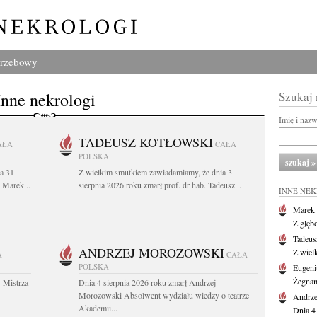
grzebowy
Inne nekrologi
Szukaj
Imię i naz
TADEUSZ KOTŁOWSKI
AŁA
CAŁA
POLSKA
a 31
Z wielkim smutkiem zawiadamiamy, że dnia 3
. Marek...
sierpnia 2026 roku zmarł prof. dr hab. Tadeusz...
INNE NE
Marek 
Z głęb
Tadeus
ANDRZEJ MOROZOWSKI
Z wiel
A
CAŁA
POLSKA
Eugeni
Żegnam
 Mistrza
Dnia 4 sierpnia 2026 roku zmarł Andrzej
Morozowski Absolwent wydziału wiedzy o teatrze
Andrze
Akademii...
Dnia 4 