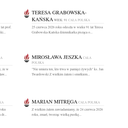
TERESA GRABOWSKA-
KAŃSKA
WIEK: 91
CAŁA POLSKA
lat prof.
25 czerwca 2026 roku odeszła w wieku 91 lat Teresa
ki...
Grabowska-Kańska dziennikarka pisząca o...
MIROSŁAWA JESZKA
ŁA
CAŁA
POLSKA
, że w
"Nie umiera ten, kto trwa w pamięci żywych" ks. Jan
ław...
Twardowski Z wielkim żalem i smutkiem...
MARIAN MITRĘGA
KA
CAŁA POLSKA
 roku
Z wielkim żalem zawiadamiamy, że 24 czerwca 2026
dr...
roku, zmarł, tworząc wielką pustkę...