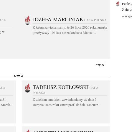
Feliks
3 sierp
+ więc
JÓZEFA MARCINIAK
AŁA
CAŁA POLSKA
Z żalem zawiadamiamy, że 26 lipca 2026 roku zmarła
kę w
przeżywszy 104 lata nasza kochana Mama i...
więcej
TADEUSZ KOTŁOWSKI
AŁA
CAŁA
POLSKA
a 31
Z wielkim smutkiem zawiadamiamy, że dnia 3
. Marek...
sierpnia 2026 roku zmarł prof. dr hab. Tadeusz...