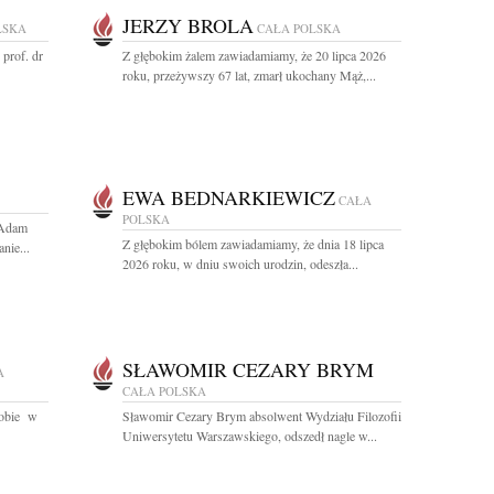
JERZY BROLA
LSKA
CAŁA POLSKA
 prof. dr
Z głębokim żalem zawiadamiamy, że 20 lipca 2026
roku, przeżywszy 67 lat, zmarł ukochany Mąż,...
EWA BEDNARKIEWICZ
CAŁA
POLSKA
 Adam
Z głębokim bólem zawiadamiamy, że dnia 18 lipca
nie...
2026 roku, w dniu swoich urodzin, odeszła...
SŁAWOMIR CEZARY BRYM
A
CAŁA POLSKA
orobie w
Sławomir Cezary Brym absolwent Wydziału Filozofii
Uniwersytetu Warszawskiego, odszedł nagle w...