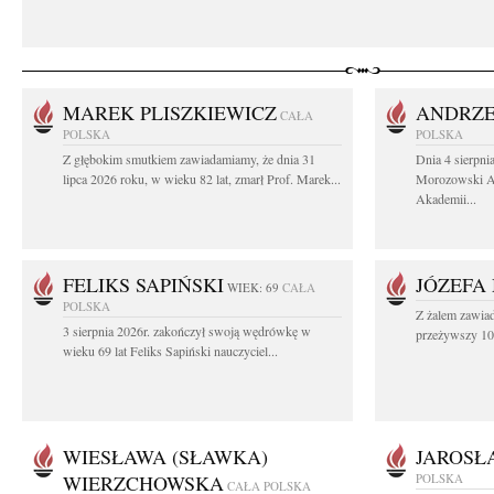
MAREK PLISZKIEWICZ
ANDRZE
CAŁA
POLSKA
POLSKA
Z głębokim smutkiem zawiadamiamy, że dnia 31
Dnia 4 sierpni
lipca 2026 roku, w wieku 82 lat, zmarł Prof. Marek...
Morozowski Ab
Akademii...
FELIKS SAPIŃSKI
JÓZEFA
WIEK: 69
CAŁA
POLSKA
Z żalem zawiad
3 sierpnia 2026r. zakończył swoją wędrówkę w
przeżywszy 104
wieku 69 lat Feliks Sapiński nauczyciel...
WIESŁAWA (SŁAWKA)
JAROSŁ
WIERZCHOWSKA
POLSKA
CAŁA POLSKA