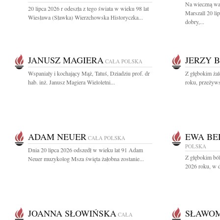
Na wieczną wa
20 lipca 2026 r odeszła z tego świata w wieku 98 lat
Marszall 20 l
Wiesława (Sławka) Wierzchowska Historyczka...
dobry,...
JANUSZ MAGIERA
JERZY 
CAŁA POLSKA
Wspaniały i kochający Mąż, Tatuś, Dziadziu prof. dr
Z głębokim ża
hab. inż. Janusz Magiera Wieloletni...
roku, przeżyws
ADAM NEUER
EWA BE
CAŁA POLSKA
POLSKA
Dnia 20 lipca 2026 odszedł w wieku lat 91 Adam
Z głębokim ból
Neuer muzykolog Msza święta żałobna zostanie...
2026 roku, w d
JOANNA SŁOWIŃSKA
SŁAWOM
CAŁA