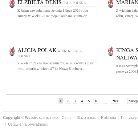
ELŻBIETA DENIS
MARIAN
CAŁA POLSKA
Z żalem zawiadamiam, że dnia 1 lipca 2026 roku
Z wielkim żal
zmarła w wieku 78 lat moja ukochana Mama dr...
roku, zmarł, tw
ALICJA POLAK
KINGA 
WIEK: 87
CAŁA
POLSKA
NALIWA
Z wielkim żalem zawiadamiamy, że 20 czerwca 2026
Kinga Szczepk
roku, zmarła w wieku 87 lat Nasza Kochana...
czerwca 2006 h
1
2
3
4
5
6
...
260
następ
Copyright © Wyborcza sp. z o.o.
O nas
Staże u nas
Reklama
Polityka 
Ustawienia prywatności