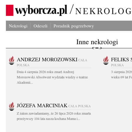
Nekrologi
Odeszli
Poradnik pogrzebowy
Inne nekrologi
ANDRZEJ MOROZOWSKI
FELIKS 
CAŁA
POLSKA
POLSKA
Dnia 4 sierpnia 2026 roku zmarł Andrzej
3 sierpnia 20
Morozowski Absolwent wydziału wiedzy o teatrze
wieku 69 lat Fe
Akademii...
JÓZEFA MARCINIAK
CAŁA POLSKA
Z żalem zawiadamiamy, że 26 lipca 2026 roku zmarła
przeżywszy 104 lata nasza kochana Mama i...