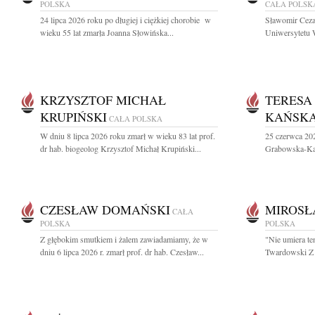
POLSKA
CAŁA POLSK
24 lipca 2026 roku po długiej i ciężkiej chorobie w
Sławomir Ceza
wieku 55 lat zmarła Joanna Słowińska...
Uniwersytetu W
KRZYSZTOF MICHAŁ
TERESA
KRUPIŃSKI
KAŃSK
CAŁA POLSKA
W dniu 8 lipca 2026 roku zmarł w wieku 83 lat prof.
25 czerwca 202
dr hab. biogeolog Krzysztof Michał Krupiński...
Grabowska-Kańs
CZESŁAW DOMAŃSKI
MIROSŁ
CAŁA
POLSKA
POLSKA
Z głębokim smutkiem i żalem zawiadamiamy, że w
"Nie umiera te
dniu 6 lipca 2026 r. zmarł prof. dr hab. Czesław...
Twardowski Z 