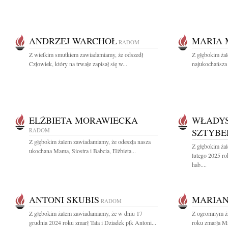
ANDRZEJ WARCHOŁ
MARIA 
RADOM
Z wielkim smutkiem zawiadamiamy, że odszedł
Z głębokim ża
Człowiek, który na trwałe zapisał się w...
najukochańsza 
ELŻBIETA MORAWIECKA
WŁADY
RADOM
SZTYBE
Z głębokim żalem zawiadamiamy, że odeszła nasza
Z głębokim ża
ukochana Mama, Siostra i Babcia, Elżbieta...
lutego 2025 ro
hab....
ANTONI SKUBIS
MARIAN
RADOM
Z głębokim żalem zawiadamiamy, że w dniu 17
Z ogromnym ża
grudnia 2024 roku zmarł Tata i Dziadek płk Antoni...
roku zmarła M