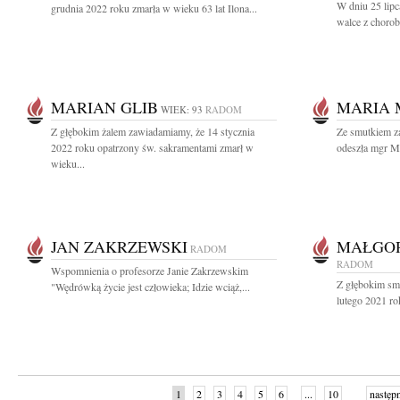
W dniu 25 lipc
grudnia 2022 roku zmarła w wieku 63 lat Ilona...
walce z chorob
MARIAN GLIB
MARIA 
WIEK: 93
RADOM
Z głębokim żalem zawiadamiamy, że 14 stycznia
Ze smutkiem z
2022 roku opatrzony św. sakramentami zmarł w
odeszła mgr Ma
wieku...
JAN ZAKRZEWSKI
MAŁGOR
RADOM
RADOM
Wspomnienia o profesorze Janie Zakrzewskim
Z głębokim sm
"Wędrówką życie jest człowieka; Idzie wciąż,...
lutego 2021 ro
1
2
3
4
5
6
...
10
następ