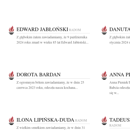
EDWARD JABŁOŃSKI
DANUT
RADOM
Z głębokim żalem zawiadamiamy, że 9 października
Z głębokim ża
2024 roku zmarł w wieku 85 lat Edward Jabłoński...
stycznia 2024 r
DOROTA BARDAN
ANNA P
Z ogromnym bólem zawiadamiamy, że w dniu 25
Anna Pieniek-
czerwca 2023 roku, odeszła nasza kochana...
Babcia odeszła
się w...
ILONA LIPIŃSKA-DUDA
TADEUS
RADOM
RADOM
Z wielkim smutkiem zawiadamiamy, że w dniu 31