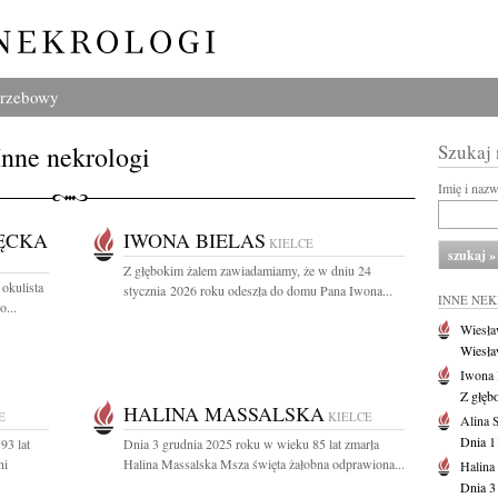
grzebowy
Inne nekrologi
Szukaj
Imię i naz
ĘCKA
IWONA BIELAS
KIELCE
Z głębokim żalem zawiadamiamy, że w dniu 24
okulista
stycznia 2026 roku odeszła do domu Pana Iwona...
INNE NE
o...
Wiesła
Wiesła
Iwona 
Z głęb
HALINA MASSALSKA
E
KIELCE
Alina 
Dnia 1
93 lat
Dnia 3 grudnia 2025 roku w wieku 85 lat zmarła
ni
Halina Massalska Msza święta żałobna odprawiona...
Halina
Dnia 3