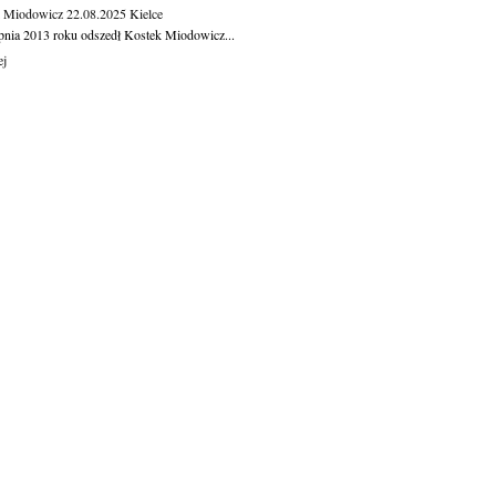
k Miodowicz
22.08.2025
Kielce
rpnia 2013 roku odszedł Kostek Miodowicz...
ej