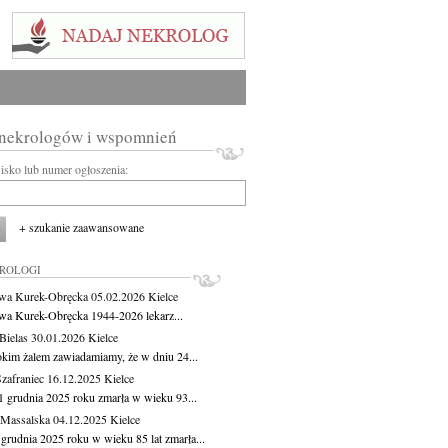
 nekrologów i wspomnień
wisko lub numer ogłoszenia:
+ szukanie zaawansowane
KROLOGI
wa Kurek-Obręcka
05.02.2026
Kielce
wa Kurek-Obręcka 1944-2026 lekarz...
Bielas
30.01.2026
Kielce
okim żalem zawiadamiamy, że w dniu 24...
Szafraniec
16.12.2025
Kielce
1 grudnia 2025 roku zmarła w wieku 93...
 Massalska
04.12.2025
Kielce
 grudnia 2025 roku w wieku 85 lat zmarła...