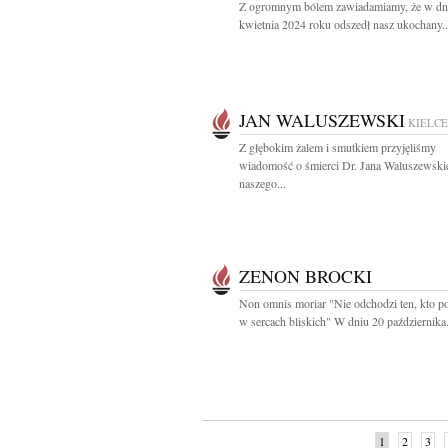
Z ogromnym bólem zawiadamiamy, że w dn
kwietnia 2024 roku odszedł nasz ukochany..
JAN WALUSZEWSKI
KIELCE
Z głębokim żalem i smutkiem przyjęliśmy
wiadomość o śmierci Dr. Jana Waluszewski
naszego...
ZENON BROCKI
Non omnis moriar "Nie odchodzi ten, kto po
w sercach bliskich" W dniu 20 października.
1
2
3