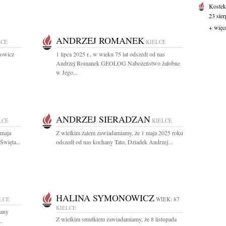
Koste
23 sie
+ więc
ANDRZEJ ROMANEK
LCE
KIELCE
dowicz
1 lipca 2025 r., w wieku 75 lat odszedł od nas
Andrzej Romanek GEOLOG Nabożeństwo żałobne
w Jego...
ANDRZEJ SIERADZAN
LCE
KIELCE
 maja
Z wielkim żalem zawiadamiamy, że 1 maja 2025 roku
Święta...
odszedł od nas kochany Tato, Dziadek Andrzej...
HALINA SYMONOWICZ
LCE
WIEK: 87
KIELCE
hany
Z wielkim smutkiem zawiadamiamy, że 8 listopada
..