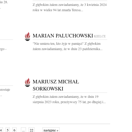
iu 28.
Z głębokim żalem zawiadamiamy, że 3 kwietnia 2024
.
roku w wieku 94 lat zmarła Teresa...
MARIAN PALUCHOWSKI
KIELCE
"Nie umiera ten, kto żyje w pamięci" Z głębokim
ego -
żalem zawiadamiamy, że w dniu 23 października...
MARIUSZ MICHAŁ
SORKOWSKI
zostaje
..
Z głębokim żalem zawiadamiamy, że w dniu 19
sierpnia 2023 roku, przeżywszy 75 lat, po długiej i...
4
5
6
...
22
następne »