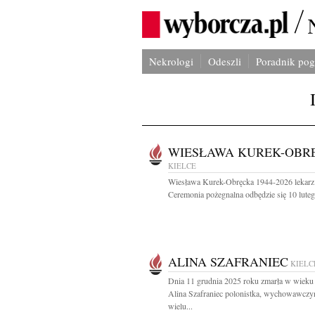
Nekrologi
Odeszli
Poradnik po
WIESŁAWA KUREK-OBR
KIELCE
Wiesława Kurek-Obręcka 1944-2026 lekarz 
Ceremonia pożegnalna odbędzie się 10 luteg
ALINA SZAFRANIEC
KIELC
Dnia 11 grudnia 2025 roku zmarła w wieku 
Alina Szafraniec polonistka, wychowawczy
wielu...