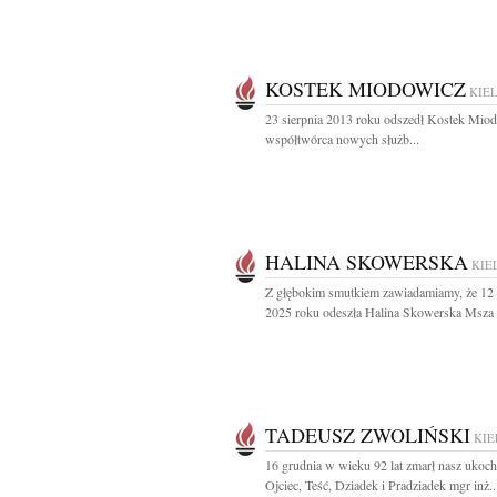
KOSTEK MIODOWICZ
KIE
23 sierpnia 2013 roku odszedł Kostek Mio
współtwórca nowych służb...
HALINA SKOWERSKA
KIE
Z głębokim smutkiem zawiadamiamy, że 12
2025 roku odeszła Halina Skowerska Msza 
TADEUSZ ZWOLIŃSKI
KIE
16 grudnia w wieku 92 lat zmarł nasz ukoc
Ojciec, Teść, Dziadek i Pradziadek mgr inż..