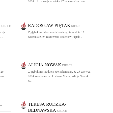
2024 roku zmarła w wieku 87 lat nasza kochana...
RADOSŁAW PIĘTAK
KIELCE
KIELCE
szła
Z głębokim żalem zawiadamiamy, że w dniu 13
...
września 2024 roku zmarł Radosław Piętak...
ALICJA NOWAK
KIELCE
 26
Z głębokim smutkiem zawiadamiamy, że 25 czerwca
sza...
2024 zmarła nasza ukochana Mama, Alicja Nowak
w...
I
TERESA RUDZKA-
BEDNAWSKA
KIELCE