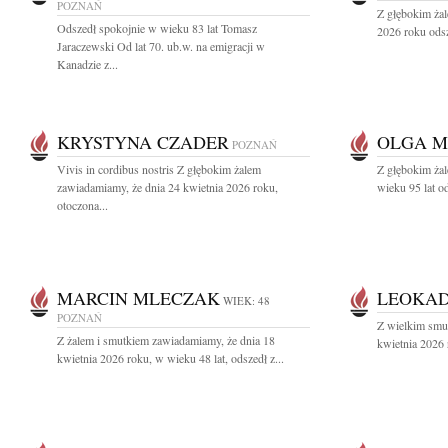
POZNAŃ
Z głębokim ża
Odszedł spokojnie w wieku 83 lat Tomasz
2026 roku odsz
Jaraczewski Od lat 70. ub.w. na emigracji w
Kanadzie z...
KRYSTYNA CZADER
OLGA 
POZNAŃ
Vivis in cordibus nostris Z głębokim żalem
Z głębokim żal
zawiadamiamy, że dnia 24 kwietnia 2026 roku,
wieku 95 lat o
otoczona...
MARCIN MLECZAK
LEOKAD
WIEK: 48
POZNAŃ
Z wielkim smu
Z żalem i smutkiem zawiadamiamy, że dnia 18
kwietnia 2026 
kwietnia 2026 roku, w wieku 48 lat, odszedł z...