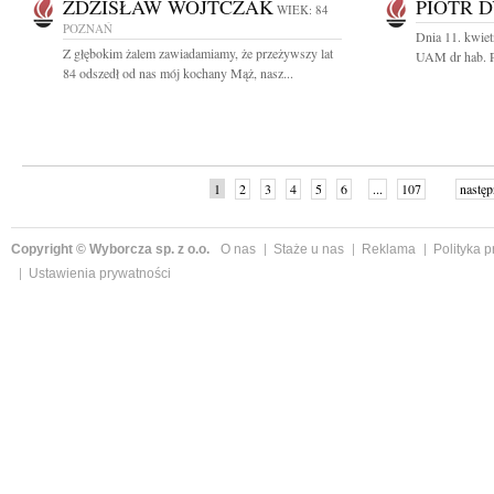
ZDZISŁAW WOJTCZAK
PIOTR 
WIEK: 84
POZNAŃ
Dnia 11. kwiet
Z głębokim żalem zawiadamiamy, że przeżywszy lat
UAM dr hab. P
84 odszedł od nas mój kochany Mąż, nasz...
1
2
3
4
5
6
...
107
następ
Copyright © Wyborcza sp. z o.o.
O nas
Staże u nas
Reklama
Polityka 
Ustawienia prywatności