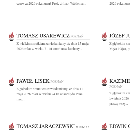
czerwca 2026 roku zmarł Prof. dr hab. Waldemar...
2026 roku zmar
TOMASZ USAREWICZ
JÓZEF 
POZNAŃ
Z wielkim smutkiem zawiadamiamy, że dnia 15 maja
Z głębokim sm
2026 roku w wieku 71 lat zmarł nasz kochany...
Męża i Ojca, pr
PAWEŁ LISEK
KAZIMI
POZNAŃ
POZNAŃ
Z głębokim smutkiem zawiadamiamy, że dnia 11
Z głębokim sm
maja 2026 roku w wieku 74 lat odszedł do Pana
kwietnia 2026
nasz...
przeżywszy...
TOMASZ JARACZEWSKI
EDWIN 
WIEK: 83