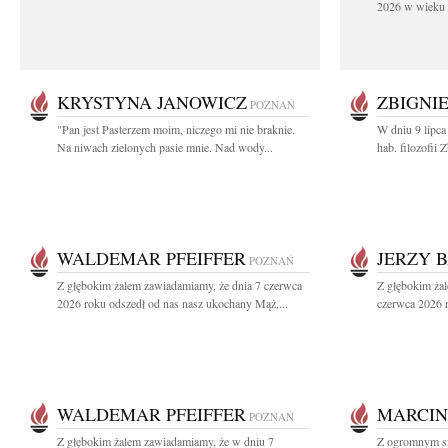
2026 w wieku 9
KRYSTYNA JANOWICZ
ZBIGNI
POZNAŃ
"Pan jest Pasterzem moim, niczego mi nie braknie.
W dniu 9 lipca
Na niwach zielonych pasie mnie. Nad wody...
hab. filozofii
WALDEMAR PFEIFFER
JERZY 
POZNAŃ
Z głębokim żalem zawiadamiamy, że dnia 7 czerwca
Z głębokim ża
2026 roku odszedł od nas nasz ukochany Mąż,...
czerwca 2026 r
WALDEMAR PFEIFFER
MARCIN
POZNAŃ
Z głębokim żalem zawiadamiamy, że w dniu 7
Z ogromnym sm