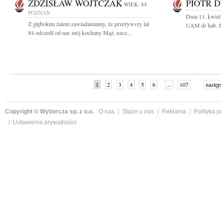
ZDZISŁAW WOJTCZAK
PIOTR 
WIEK: 84
POZNAŃ
Dnia 11. kwiet
Z głębokim żalem zawiadamiamy, że przeżywszy lat
UAM dr hab. P
84 odszedł od nas mój kochany Mąż, nasz...
1
2
3
4
5
6
...
107
następ
Copyright © Wyborcza sp. z o.o.
O nas
Staże u nas
Reklama
Polityka 
Ustawienia prywatności