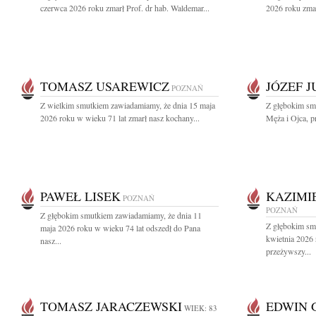
czerwca 2026 roku zmarł Prof. dr hab. Waldemar...
2026 roku zmar
TOMASZ USAREWICZ
JÓZEF 
POZNAŃ
Z wielkim smutkiem zawiadamiamy, że dnia 15 maja
Z głębokim sm
2026 roku w wieku 71 lat zmarł nasz kochany...
Męża i Ojca, pr
PAWEŁ LISEK
KAZIMI
POZNAŃ
POZNAŃ
Z głębokim smutkiem zawiadamiamy, że dnia 11
Z głębokim sm
maja 2026 roku w wieku 74 lat odszedł do Pana
kwietnia 2026
nasz...
przeżywszy...
TOMASZ JARACZEWSKI
EDWIN 
WIEK: 83