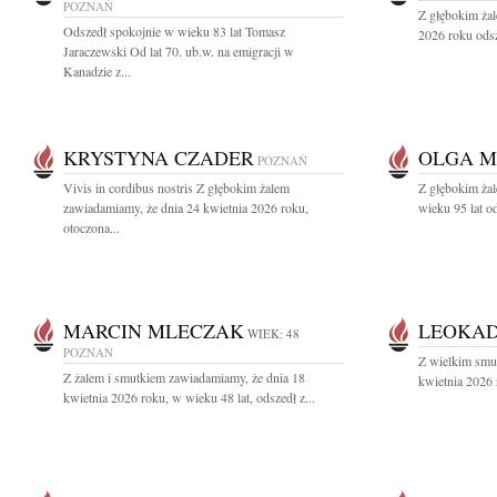
POZNAŃ
Z głębokim ża
Odszedł spokojnie w wieku 83 lat Tomasz
2026 roku odsz
Jaraczewski Od lat 70. ub.w. na emigracji w
Kanadzie z...
KRYSTYNA CZADER
OLGA 
POZNAŃ
Vivis in cordibus nostris Z głębokim żalem
Z głębokim żal
zawiadamiamy, że dnia 24 kwietnia 2026 roku,
wieku 95 lat o
otoczona...
MARCIN MLECZAK
LEOKAD
WIEK: 48
POZNAŃ
Z wielkim smu
Z żalem i smutkiem zawiadamiamy, że dnia 18
kwietnia 2026 
kwietnia 2026 roku, w wieku 48 lat, odszedł z...