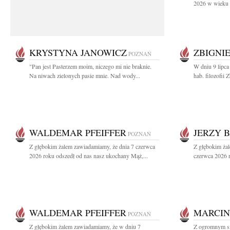
2026 w wieku 9
KRYSTYNA JANOWICZ
ZBIGNI
POZNAŃ
"Pan jest Pasterzem moim, niczego mi nie braknie.
W dniu 9 lipca
Na niwach zielonych pasie mnie. Nad wody...
hab. filozofii
WALDEMAR PFEIFFER
JERZY 
POZNAŃ
Z głębokim żalem zawiadamiamy, że dnia 7 czerwca
Z głębokim ża
2026 roku odszedł od nas nasz ukochany Mąż,...
czerwca 2026 r
WALDEMAR PFEIFFER
MARCIN
POZNAŃ
Z głębokim żalem zawiadamiamy, że w dniu 7
Z ogromnym sm