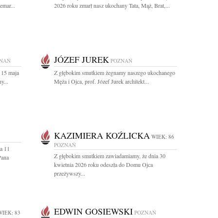
emar...
2026 roku zmarł nasz ukochany Tata, Mąż, Brat,...
JÓZEF JUREK
NAŃ
POZNAŃ
 15 maja
Z głębokim smutkiem żegnamy naszego ukochanego
y...
Męża i Ojca, prof. Józef Jurek architekt...
KAZIMIERA KOŹLICKA
WIEK: 86
POZNAŃ
a 11
Z głębokim smutkiem zawiadamiamy, że dnia 30
Pana
kwietnia 2026 roku odeszła do Domu Ojca
przeżywszy...
EDWIN GOSIEWSKI
WIEK: 83
POZNAŃ