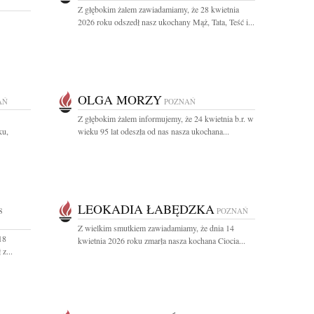
Z głębokim żalem zawiadamiamy, że 28 kwietnia
2026 roku odszedł nasz ukochany Mąż, Tata, Teść i...
OLGA MORZY
AŃ
POZNAŃ
Z głębokim żalem informujemy, że 24 kwietnia b.r. w
ku,
wieku 95 lat odeszła od nas nasza ukochana...
LEOKADIA ŁABĘDZKA
8
POZNAŃ
Z wielkim smutkiem zawiadamiamy, że dnia 14
18
kwietnia 2026 roku zmarła nasza kochana Ciocia...
z...