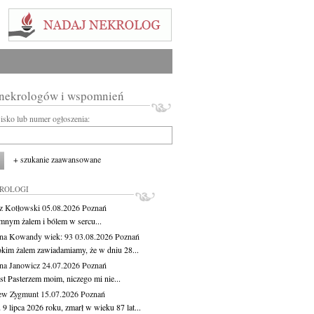
 nekrologów i wspomnień
wisko lub numer ogłoszenia:
+ szukanie zaawansowane
KROLOGI
z Kotłowski
05.08.2026
Poznań
mnym żalem i bólem w sercu...
yna Kowandy
wiek: 93
03.08.2026
Poznań
okim żalem zawiadamiamy, że w dniu 28...
na Janowicz
24.07.2026
Poznań
st Pasterzem moim, niczego mi nie...
ew Zygmunt
15.07.2026
Poznań
9 lipca 2026 roku, zmarł w wieku 87 lat...