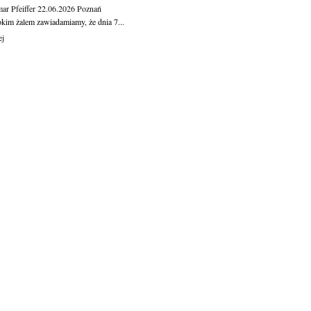
ar Pfeiffer
22.06.2026
Poznań
okim żalem zawiadamiamy, że dnia 7...
ej