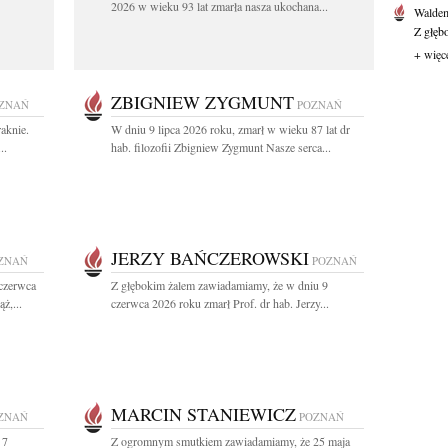
2026 w wieku 93 lat zmarła nasza ukochana...
Waldem
Z głęb
+ więc
ZBIGNIEW ZYGMUNT
ZNAŃ
POZNAŃ
aknie.
W dniu 9 lipca 2026 roku, zmarł w wieku 87 lat dr
..
hab. filozofii Zbigniew Zygmunt Nasze serca...
JERZY BAŃCZEROWSKI
ZNAŃ
POZNAŃ
 czerwca
Z głębokim żalem zawiadamiamy, że w dniu 9
ż,...
czerwca 2026 roku zmarł Prof. dr hab. Jerzy...
MARCIN STANIEWICZ
ZNAŃ
POZNAŃ
 7
Z ogromnym smutkiem zawiadamiamy, że 25 maja