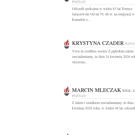
POZNAŃ
Odszedł spokojnie w wieku 83 lat Tomasz
Jaraczewski Od lat 70. ub.w. na emigracji w
Kanadzie z...
KRYSTYNA CZADER
POZN
Vivis in cordibus nostris Z głębokim żalem
zawiadamiamy, że dnia 24 kwietnia 2026 ro
otoczona...
MARCIN MLECZAK
WIEK: 4
POZNAŃ
Z żalem i smutkiem zawiadamiamy, że dnia 
kwietnia 2026 roku, w wieku 48 lat, odszedł 