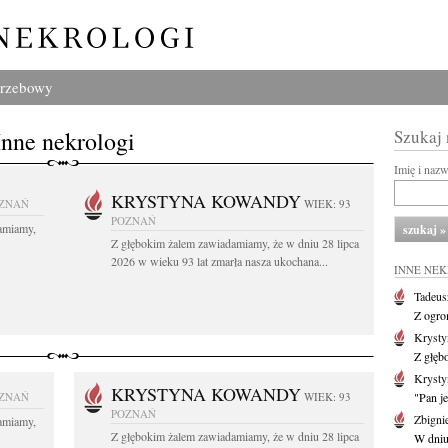
grzebowy
Inne nekrologi
Szukaj
Imię i naz
KRYSTYNA KOWANDY
ZNAŃ
WIEK: 93
POZNAŃ
amiamy,
Z głębokim żalem zawiadamiamy, że w dniu 28 lipca
2026 w wieku 93 lat zmarła nasza ukochana...
INNE NE
Tadeus
Z ogro
Kryst
Z głęb
Krysty
KRYSTYNA KOWANDY
ZNAŃ
WIEK: 93
"Pan je
POZNAŃ
Zbigni
amiamy,
Z głębokim żalem zawiadamiamy, że w dniu 28 lipca
W dniu 