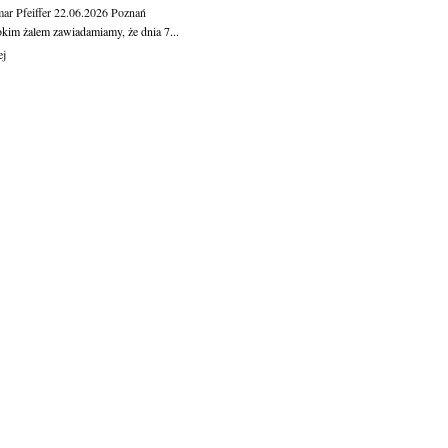
ar Pfeiffer
22.06.2026
Poznań
okim żalem zawiadamiamy, że dnia 7...
ej