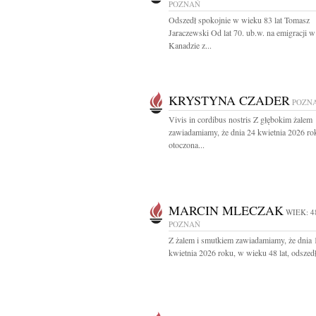
POZNAŃ
Odszedł spokojnie w wieku 83 lat Tomasz
Jaraczewski Od lat 70. ub.w. na emigracji w
Kanadzie z...
KRYSTYNA CZADER
POZN
Vivis in cordibus nostris Z głębokim żalem
zawiadamiamy, że dnia 24 kwietnia 2026 ro
otoczona...
MARCIN MLECZAK
WIEK: 4
POZNAŃ
Z żalem i smutkiem zawiadamiamy, że dnia 
kwietnia 2026 roku, w wieku 48 lat, odszedł 