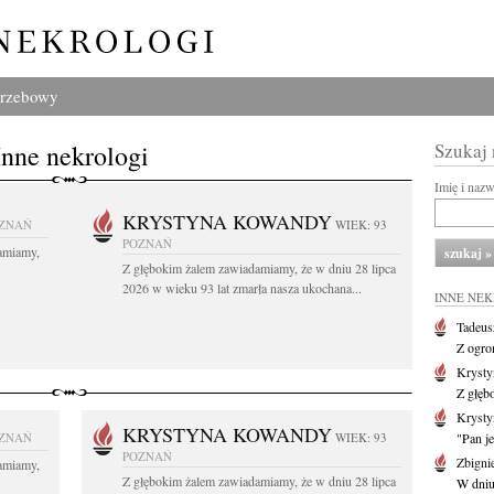
grzebowy
Inne nekrologi
Szukaj
Imię i naz
KRYSTYNA KOWANDY
ZNAŃ
WIEK: 93
POZNAŃ
amiamy,
Z głębokim żalem zawiadamiamy, że w dniu 28 lipca
2026 w wieku 93 lat zmarła nasza ukochana...
INNE NE
Tadeus
Z ogro
Kryst
Z głęb
Krysty
KRYSTYNA KOWANDY
ZNAŃ
WIEK: 93
"Pan je
POZNAŃ
Zbigni
amiamy,
Z głębokim żalem zawiadamiamy, że w dniu 28 lipca
W dniu 