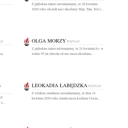
Z głębokim żalem zawiadamiamy, że 28 kwietnia
2026 roku odszedł nasz ukochany Mąż, Tata, Teść i...
OLGA MORZY
AŃ
POZNAŃ
Z głębokim żalem informujemy, że 24 kwietnia b.r. w
ku,
wieku 95 lat odeszła od nas nasza ukochana...
LEOKADIA ŁABĘDZKA
8
POZNAŃ
Z wielkim smutkiem zawiadamiamy, że dnia 14
18
kwietnia 2026 roku zmarła nasza kochana Ciocia...
z...