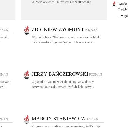
2026 w wieku 93 lat zmarła nasza ukochana...
Waldem
Z głęb
+ więc
ZBIGNIEW ZYGMUNT
ZNAŃ
POZNAŃ
aknie.
W dniu 9 lipca 2026 roku, zmarł w wieku 87 lat dr
..
hab. filozofii Zbigniew Zygmunt Nasze serca...
JERZY BAŃCZEROWSKI
ZNAŃ
POZNAŃ
 czerwca
Z głębokim żalem zawiadamiamy, że w dniu 9
ż,...
czerwca 2026 roku zmarł Prof. dr hab. Jerzy...
MARCIN STANIEWICZ
ZNAŃ
POZNAŃ
 7
Z ogromnym smutkiem zawiadamiamy, że 25 maja