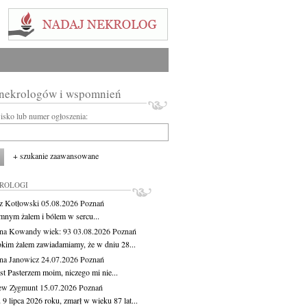
 nekrologów i wspomnień
wisko lub numer ogłoszenia:
+ szukanie zaawansowane
KROLOGI
z Kotłowski
05.08.2026
Poznań
mnym żalem i bólem w sercu...
yna Kowandy
wiek: 93
03.08.2026
Poznań
okim żalem zawiadamiamy, że w dniu 28...
na Janowicz
24.07.2026
Poznań
st Pasterzem moim, niczego mi nie...
ew Zygmunt
15.07.2026
Poznań
9 lipca 2026 roku, zmarł w wieku 87 lat...