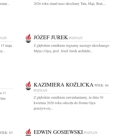
emar...
2026 roku zmarł nasz ukochany Tata, Mąż, Brat,...
JÓZEF JUREK
NAŃ
POZNAŃ
 15 maja
Z głębokim smutkiem żegnamy naszego ukochanego
y...
Męża i Ojca, prof. Józef Jurek architekt...
KAZIMIERA KOŹLICKA
WIEK: 86
POZNAŃ
a 11
Z głębokim smutkiem zawiadamiamy, że dnia 30
Pana
kwietnia 2026 roku odeszła do Domu Ojca
przeżywszy...
EDWIN GOSIEWSKI
WIEK: 83
POZNAŃ