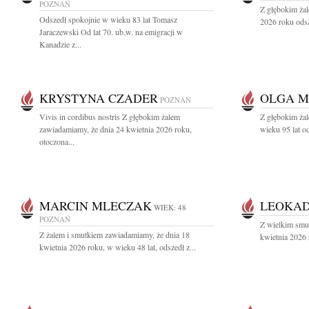
POZNAŃ
Z głębokim ża
Odszedł spokojnie w wieku 83 lat Tomasz
2026 roku odsz
Jaraczewski Od lat 70. ub.w. na emigracji w
Kanadzie z...
KRYSTYNA CZADER
OLGA 
POZNAŃ
Vivis in cordibus nostris Z głębokim żalem
Z głębokim żal
zawiadamiamy, że dnia 24 kwietnia 2026 roku,
wieku 95 lat o
otoczona...
MARCIN MLECZAK
LEOKAD
WIEK: 48
POZNAŃ
Z wielkim smu
Z żalem i smutkiem zawiadamiamy, że dnia 18
kwietnia 2026 
kwietnia 2026 roku, w wieku 48 lat, odszedł z...