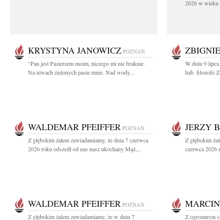
2026 w wieku 9
KRYSTYNA JANOWICZ
ZBIGNI
POZNAŃ
"Pan jest Pasterzem moim, niczego mi nie braknie.
W dniu 9 lipca
Na niwach zielonych pasie mnie. Nad wody...
hab. filozofii
WALDEMAR PFEIFFER
JERZY 
POZNAŃ
Z głębokim żalem zawiadamiamy, że dnia 7 czerwca
Z głębokim ża
2026 roku odszedł od nas nasz ukochany Mąż,...
czerwca 2026 r
WALDEMAR PFEIFFER
MARCIN
POZNAŃ
Z głębokim żalem zawiadamiamy, że w dniu 7
Z ogromnym sm