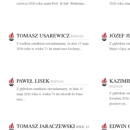
czerwca 2026 roku zmarł Prof. dr hab. Waldemar...
2026 roku zmar
TOMASZ USAREWICZ
JÓZEF 
POZNAŃ
Z wielkim smutkiem zawiadamiamy, że dnia 15 maja
Z głębokim sm
2026 roku w wieku 71 lat zmarł nasz kochany...
Męża i Ojca, pr
PAWEŁ LISEK
KAZIMI
POZNAŃ
POZNAŃ
Z głębokim smutkiem zawiadamiamy, że dnia 11
Z głębokim sm
maja 2026 roku w wieku 74 lat odszedł do Pana
kwietnia 2026
nasz...
przeżywszy...
TOMASZ JARACZEWSKI
EDWIN 
WIEK: 83