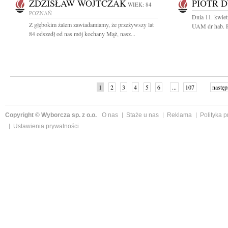
ZDZISŁAW WOJTCZAK
PIOTR 
WIEK: 84
POZNAŃ
Dnia 11. kwiet
Z głębokim żalem zawiadamiamy, że przeżywszy lat
UAM dr hab. P
84 odszedł od nas mój kochany Mąż, nasz...
1
2
3
4
5
6
...
107
następ
Copyright © Wyborcza sp. z o.o.
O nas
Staże u nas
Reklama
Polityka 
Ustawienia prywatności