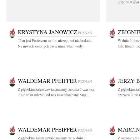
2026 w wieku 9
KRYSTYNA JANOWICZ
ZBIGNI
POZNAŃ
"Pan jest Pasterzem moim, niczego mi nie braknie.
W dniu 9 lipca
Na niwach zielonych pasie mnie. Nad wody...
hab. filozofii
WALDEMAR PFEIFFER
JERZY 
POZNAŃ
Z głębokim żalem zawiadamiamy, że dnia 7 czerwca
Z głębokim ża
2026 roku odszedł od nas nasz ukochany Mąż,...
czerwca 2026 r
WALDEMAR PFEIFFER
MARCIN
POZNAŃ
Z głębokim żalem zawiadamiamy, że w dniu 7
Z ogromnym sm