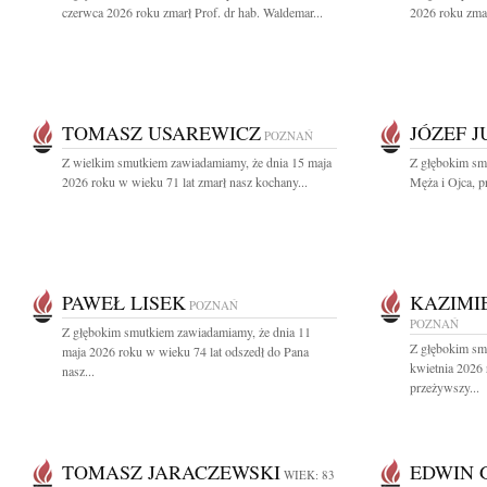
czerwca 2026 roku zmarł Prof. dr hab. Waldemar...
2026 roku zmar
TOMASZ USAREWICZ
JÓZEF 
POZNAŃ
Z wielkim smutkiem zawiadamiamy, że dnia 15 maja
Z głębokim sm
2026 roku w wieku 71 lat zmarł nasz kochany...
Męża i Ojca, pr
PAWEŁ LISEK
KAZIMI
POZNAŃ
POZNAŃ
Z głębokim smutkiem zawiadamiamy, że dnia 11
Z głębokim sm
maja 2026 roku w wieku 74 lat odszedł do Pana
kwietnia 2026
nasz...
przeżywszy...
TOMASZ JARACZEWSKI
EDWIN 
WIEK: 83