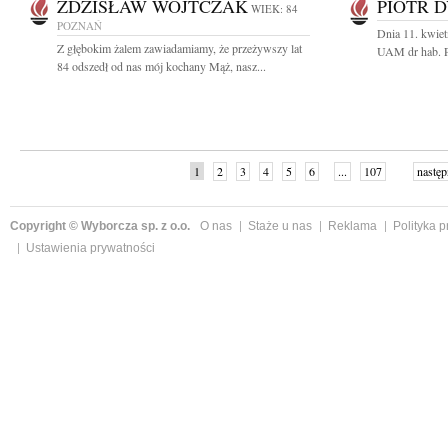
ZDZISŁAW WOJTCZAK
PIOTR 
WIEK: 84
POZNAŃ
Dnia 11. kwiet
Z głębokim żalem zawiadamiamy, że przeżywszy lat
UAM dr hab. P
84 odszedł od nas mój kochany Mąż, nasz...
1
2
3
4
5
6
...
107
następ
Copyright © Wyborcza sp. z o.o.
O nas
Staże u nas
Reklama
Polityka 
Ustawienia prywatności