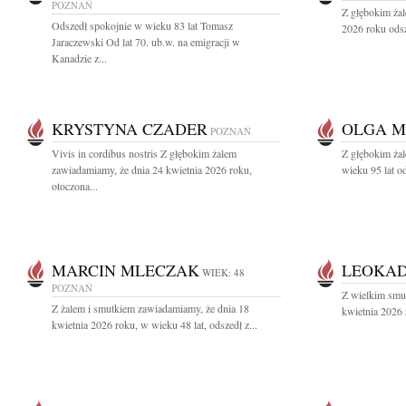
POZNAŃ
Z głębokim ża
Odszedł spokojnie w wieku 83 lat Tomasz
2026 roku odsz
Jaraczewski Od lat 70. ub.w. na emigracji w
Kanadzie z...
KRYSTYNA CZADER
OLGA 
POZNAŃ
Vivis in cordibus nostris Z głębokim żalem
Z głębokim żal
zawiadamiamy, że dnia 24 kwietnia 2026 roku,
wieku 95 lat o
otoczona...
MARCIN MLECZAK
LEOKAD
WIEK: 48
POZNAŃ
Z wielkim smu
Z żalem i smutkiem zawiadamiamy, że dnia 18
kwietnia 2026 
kwietnia 2026 roku, w wieku 48 lat, odszedł z...