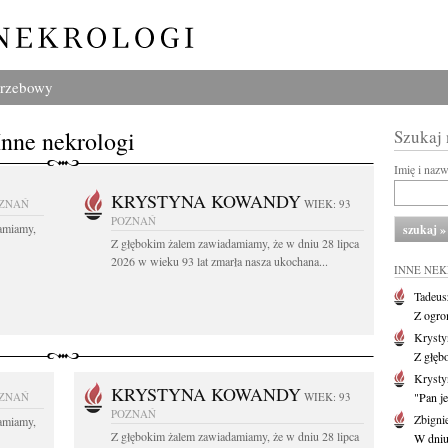
grzebowy
Inne nekrologi
Szukaj
Imię i naz
KRYSTYNA KOWANDY
ZNAŃ
WIEK: 93
POZNAŃ
amiamy,
Z głębokim żalem zawiadamiamy, że w dniu 28 lipca
2026 w wieku 93 lat zmarła nasza ukochana...
INNE NE
Tadeus
Z ogro
Kryst
Z głęb
Krysty
KRYSTYNA KOWANDY
ZNAŃ
WIEK: 93
"Pan je
POZNAŃ
Zbigni
amiamy,
Z głębokim żalem zawiadamiamy, że w dniu 28 lipca
W dniu 