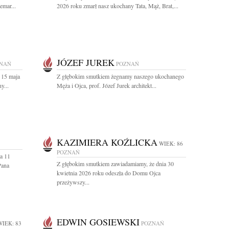
emar...
2026 roku zmarł nasz ukochany Tata, Mąż, Brat,...
JÓZEF JUREK
NAŃ
POZNAŃ
 15 maja
Z głębokim smutkiem żegnamy naszego ukochanego
y...
Męża i Ojca, prof. Józef Jurek architekt...
KAZIMIERA KOŹLICKA
WIEK: 86
POZNAŃ
a 11
Z głębokim smutkiem zawiadamiamy, że dnia 30
Pana
kwietnia 2026 roku odeszła do Domu Ojca
przeżywszy...
EDWIN GOSIEWSKI
WIEK: 83
POZNAŃ