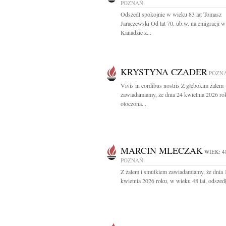
POZNAŃ
Odszedł spokojnie w wieku 83 lat Tomasz
Jaraczewski Od lat 70. ub.w. na emigracji w
Kanadzie z...
KRYSTYNA CZADER
POZN
Vivis in cordibus nostris Z głębokim żalem
zawiadamiamy, że dnia 24 kwietnia 2026 ro
otoczona...
MARCIN MLECZAK
WIEK: 4
POZNAŃ
Z żalem i smutkiem zawiadamiamy, że dnia 
kwietnia 2026 roku, w wieku 48 lat, odszedł 