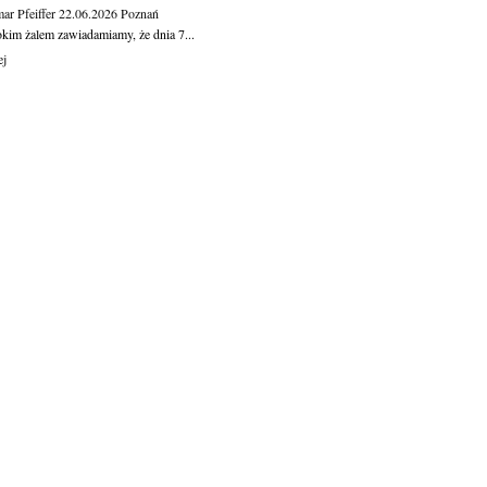
ar Pfeiffer
22.06.2026
Poznań
okim żalem zawiadamiamy, że dnia 7...
ej