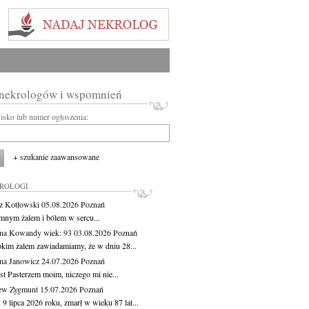
 nekrologów i wspomnień
wisko lub numer ogłoszenia:
+ szukanie zaawansowane
KROLOGI
z Kotłowski
05.08.2026
Poznań
mnym żalem i bólem w sercu...
yna Kowandy
wiek: 93
03.08.2026
Poznań
okim żalem zawiadamiamy, że w dniu 28...
na Janowicz
24.07.2026
Poznań
st Pasterzem moim, niczego mi nie...
ew Zygmunt
15.07.2026
Poznań
9 lipca 2026 roku, zmarł w wieku 87 lat...