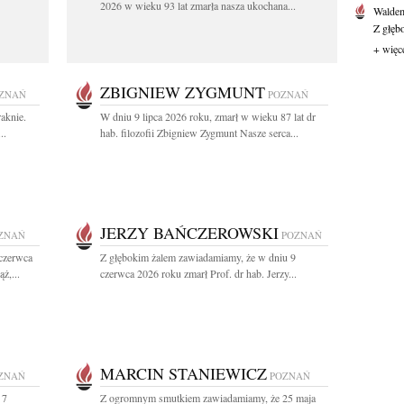
2026 w wieku 93 lat zmarła nasza ukochana...
Waldem
Z głęb
+ więc
ZBIGNIEW ZYGMUNT
ZNAŃ
POZNAŃ
aknie.
W dniu 9 lipca 2026 roku, zmarł w wieku 87 lat dr
..
hab. filozofii Zbigniew Zygmunt Nasze serca...
JERZY BAŃCZEROWSKI
ZNAŃ
POZNAŃ
 czerwca
Z głębokim żalem zawiadamiamy, że w dniu 9
ż,...
czerwca 2026 roku zmarł Prof. dr hab. Jerzy...
MARCIN STANIEWICZ
ZNAŃ
POZNAŃ
 7
Z ogromnym smutkiem zawiadamiamy, że 25 maja