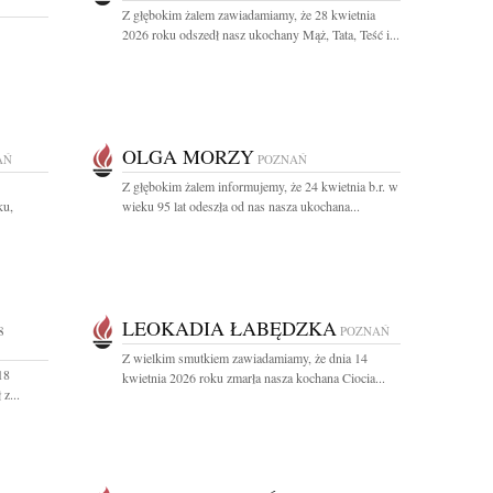
Z głębokim żalem zawiadamiamy, że 28 kwietnia
2026 roku odszedł nasz ukochany Mąż, Tata, Teść i...
OLGA MORZY
AŃ
POZNAŃ
Z głębokim żalem informujemy, że 24 kwietnia b.r. w
ku,
wieku 95 lat odeszła od nas nasza ukochana...
LEOKADIA ŁABĘDZKA
8
POZNAŃ
Z wielkim smutkiem zawiadamiamy, że dnia 14
18
kwietnia 2026 roku zmarła nasza kochana Ciocia...
z...