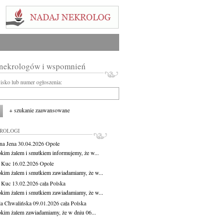
 nekrologów i wspomnień
wisko lub numer ogłoszenia:
+ szukanie zaawansowane
KROLOGI
na Jena
30.04.2026
Opole
okim żalem i smutkiem informujemy, że w...
a Kuc
16.02.2026
Opole
okim żalem i smutkiem zawiadamiamy, że w...
a Kuc
13.02.2026
cała Polska
okim żalem i smutkiem zawiadamiamy, że w...
la Chwalińska
09.01.2026
cała Polska
okim żalem zawiadamiamy, że w dniu 06...