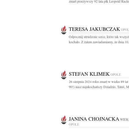
zmarł przeżywszy 92 lata płk Leopold Racła
TERESA JAKUBCZAK
OPO
Odpocznij utrudzone serce, które tak wszys
kochało. Z żalem zawiadamiamy, że dnia 10.
STEFAN KLIMEK
OPOLE
26 sierpnia 2024 roku zmarł w wieku 89 lat
90!) nasz najukochańszy Dziadzio, Tatuś, M
JANINA CHOJNACKA
WIEK:
OPOLE