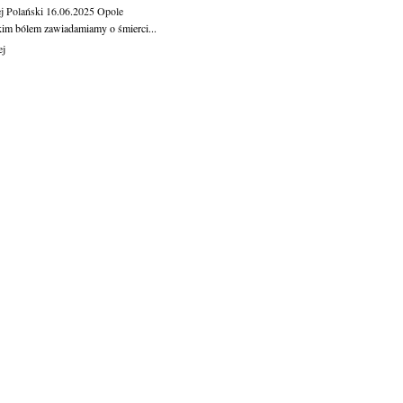
j Polański
16.06.2025
Opole
kim bólem zawiadamiamy o śmierci...
ej