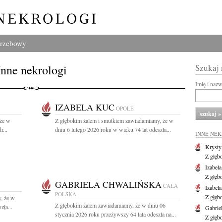
grzebowy
Inne nekrologi
Szukaj
Imię i naz
IZABELA KUC
OPOLE
 że w
Z głębokim żalem i smutkiem zawiadamiamy, że w
r...
dniu 6 lutego 2026 roku w wieku 74 lat odeszła...
INNE NE
Krysty
Z głęb
Izabel
Z głęb
GABRIELA CHWALIŃSKA
CAŁA
Izabel
POLSKA
Z głęb
, że w
Z głębokim żalem zawiadamiamy, że w dniu 06
zła...
Gabrie
stycznia 2026 roku przeżywszy 64 lata odeszła na...
Z głęb