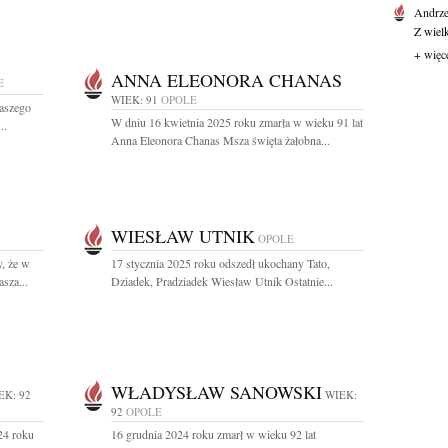
Andrze
Z wiel
+ więc
ANNA ELEONORA CHANAS
E
WIEK: 91
OPOLE
aszego
W dniu 16 kwietnia 2025 roku zmarła w wieku 91 lat
..
Anna Eleonora Chanas Msza święta żałobna...
WIESŁAW UTNIK
OPOLE
, że w
17 stycznia 2025 roku odszedł ukochany Tato,
sza...
Dziadek, Pradziadek Wiesław Utnik Ostatnie...
WŁADYSŁAW SANOWSKI
EK: 92
WIEK:
92
OPOLE
24 roku
16 grudnia 2024 roku zmarł w wieku 92 lat