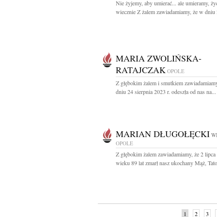
Nie żyjemy, aby umierać... ale umieramy, ży
wiecznie Z żalem zawiadamiamy, że w dniu 
MARIA ZWOLIŃSKA-
RATAJCZAK
OPOLE
Z głębokim żalem i smutkiem zawiadamiamy
dniu 24 sierpnia 2023 r. odeszła od nas na...
MARIAN DŁUGOŁĘCKI
WI
OPOLE
Z głębokim żalem zawiadamiamy, że 2 lipca
wieku 89 lat zmarł nasz ukochany Mąż, Tato 
1
2
3