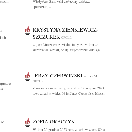
wski...
Władysław Sanowski zasłużony działacz,
społecznik,...
KRYSTYNA ZIENKIEWICZ-
LE
SZCZUREK
tkich
OPOLE
..
Z głębokim żalem zawiadamiamy, że w dniu 26
sierpnia 2024 roku, po długiej chorobie, odeszła...
JERZY CZERWIŃSKI
WIEK: 64
OPOLE
 (prawie
Z żalem zawiadamiamy, że w dniu 12 sierpnia 2024
ąż...
roku zmarł w wieku 64 lat Jerzy Czerwiński Msza...
ZOFIA GRACZYK
 65
W dniu 20 grudnia 2023 roku zmarła w wieku 89 lat