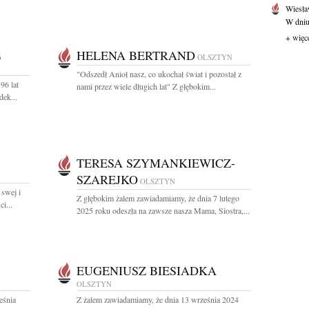
Wiesł
W dniu
+ więc
HELENA BERTRAND
6
OLSZTYN
"Odszedł Anioł nasz, co ukochał świat i pozostał z
96 lat
nami przez wiele długich lat" Z głębokim...
dek...
TERESA SZYMANKIEWICZ-
SZAREJKO
OLSZTYN
 swej i
Z głębokim żalem zawiadamiamy, że dnia 7 lutego
i...
2025 roku odeszła na zawsze nasza Mama, Siostra,...
EUGENIUSZ BIESIADKA
OLSZTYN
eśnia
Z żalem zawiadamiamy, że dnia 13 września 2024