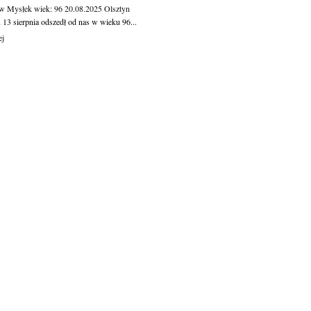
aw Mysłek
wiek: 96
20.08.2025
Olsztyn
 13 sierpnia odszedł od nas w wieku 96...
ej