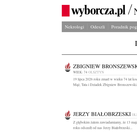
Nekrologi
Odeszli
Poradnik po
ZBIGNIEW BRONSZEWSK
WIEK: 74
OLSZTYN
19 lipca 2026 roku zmarł w wieku 74 lat k
Mąż, Tata i Dziadek Zbigniew Bronszewski.
JERZY BIAŁOBRZESKI
OL
Z głębokim żalem zawiadamiamy, że 13 maj
roku odszedł od nas Jerzy Białobrzeski...