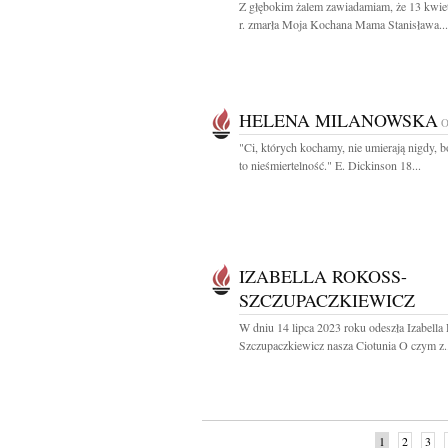
Z głębokim żalem zawiadamiam, że 13 kwie
r. zmarła Moja Kochana Mama Stanisława...
HELENA MILANOWSKA
"Ci, których kochamy, nie umierają nigdy, b
to nieśmiertelność." E. Dickinson 18...
IZABELLA ROKOSS-
SZCZUPACZKIEWICZ
W dniu 14 lipca 2023 roku odeszła Izabella
Szczupaczkiewicz nasza Ciotunia O czym z.
1
2
3