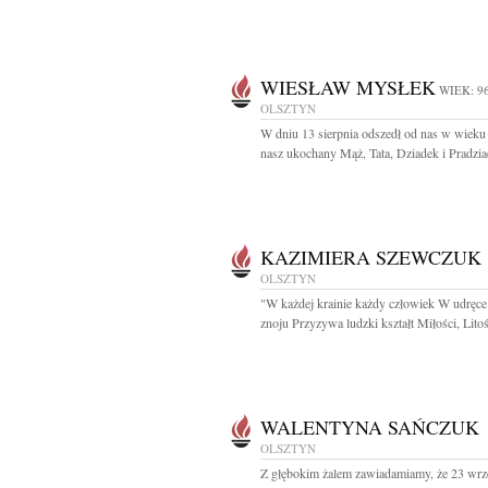
WIESŁAW MYSŁEK
WIEK: 9
OLSZTYN
W dniu 13 sierpnia odszedł od nas w wieku 
nasz ukochany Mąż, Tata, Dziadek i Pradzia
KAZIMIERA SZEWCZUK
OLSZTYN
"W każdej krainie każdy człowiek W udręce
znoju Przyzywa ludzki kształt Miłości, Litośc
WALENTYNA SAŃCZUK
OLSZTYN
Z głębokim żalem zawiadamiamy, że 23 wrz