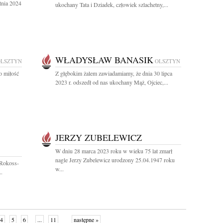
tnia 2024
ukochany Tata i Dziadek, człowiek szlachetny,...
WŁADYSŁAW BANASIK
OLSZTYN
OLSZTYN
o miłość
Z głębokim żalem zawiadamiamy, że dnia 30 lipca
2023 r. odszedł od nas ukochany Mąż, Ojciec,...
JERZY ZUBELEWICZ
W dniu 28 marca 2023 roku w wieku 75 lat zmarł
nagle Jerzy Zubelewicz urodzony 25.04.1947 roku
 Rokoss-
w...
..
4
5
6
...
11
następne »