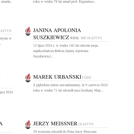
 zmarła...
roku w wieku 78 lat zmarł prof. Eugeniusz...
JANINA APOLONIA
LSZTYN
SUSZKIEWICZ
ztynie w
WIEK: 102
OLSZTYN
..
12 lipca 2024 r. w wieku 102 lat odeszła moja
najukochańsza Babcia Janina Apolonia
Suszkiewicz...
–
MAREK URBAŃSKI
ŁÓDŹ
Z głębokim żalem zawiadamiamy, że 9 czerwca 2024
roku w wieku 71 lat odszedł nasz kochany Mąż,...
ipca 2024
A
JERZY MEISSNER
OLSZTYN
29 września odszedł do Pana Jerzy Meissner