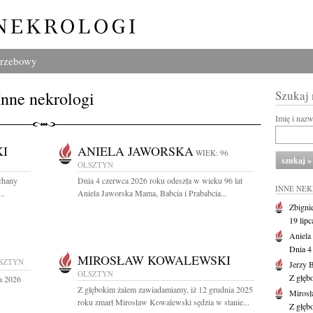
grzebowy
Inne nekrologi
Szukaj
Imię i naz
I
ANIELA JAWORSKA
WIEK: 96
OLSZTYN
ochany
Dnia 4 czerwca 2026 roku odeszła w wieku 96 lat
INNE NE
..
Aniela Jaworska Mama, Babcia i Prababcia...
Zbigni
19 lipc
Aniela
Dnia 4
MIROSŁAW KOWALEWSKI
SZTYN
Jerzy B
OLSZTYN
Z głęb
a 2026
Z głębokim żalem zawiadamiamy, iż 12 grudnia 2025
Miros
roku zmarł Mirosław Kowalewski sędzia w stanie...
Z głęb