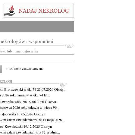
 nekrologów i wspomnień
wisko lub numer ogłoszenia:
+ szukanie zaawansowane
KROLOGI
ew Bronszewski
wiek: 74
23.07.2026
Olsztyn
a 2026 roku zmarł w wieku 74 lat...
 Jaworska
wiek: 96
09.06.2026
Olsztyn
 czerwca 2026 roku odeszła w wieku 96...
iałobrzeski
15.05.2026
Olsztyn
okim żalem zawiadamiamy, że 13 maja 2026...
ław Kowalewski
19.12.2025
Olsztyn
okim żalem zawiadamiamy, iż 12 grudnia...