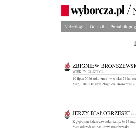
Nekrologi
Odeszli
Poradnik po
ZBIGNIEW BRONSZEWSK
WIEK: 74
OLSZTYN
19 lipca 2026 roku zmarł w wieku 74 lat k
Mąż, Tata i Dziadek Zbigniew Bronszewski.
JERZY BIAŁOBRZESKI
OL
Z głębokim żalem zawiadamiamy, że 13 maj
roku odszedł od nas Jerzy Białobrzeski...