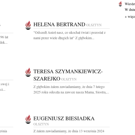
Wiesł
W dniu
+ więc
HELENA BERTRAND
6
OLSZTYN
"Odszedł Anioł nasz, co ukochał świat i pozostał z
96 lat
nami przez wiele długich lat" Z głębokim...
dek...
TERESA SZYMANKIEWICZ-
SZAREJKO
OLSZTYN
 swej i
Z głębokim żalem zawiadamiamy, że dnia 7 lutego
i...
2025 roku odeszła na zawsze nasza Mama, Siostra,...
EUGENIUSZ BIESIADKA
OLSZTYN
eśnia
Z żalem zawiadamiamy, że dnia 13 września 2024