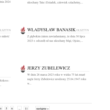
tnia 2024
ukochany Tata i Dziadek, człowiek szlachetny,...
WŁADYSŁAW BANASIK
OLSZTYN
OLSZTYN
o miłość
Z głębokim żalem zawiadamiamy, że dnia 30 lipca
2023 r. odszedł od nas ukochany Mąż, Ojciec,...
JERZY ZUBELEWICZ
W dniu 28 marca 2023 roku w wieku 75 lat zmarł
nagle Jerzy Zubelewicz urodzony 25.04.1947 roku
 Rokoss-
w...
..
4
5
6
...
11
następne »