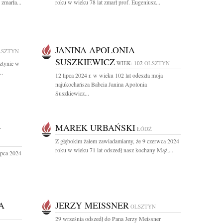
 zmarła...
roku w wieku 78 lat zmarł prof. Eugeniusz...
JANINA APOLONIA
LSZTYN
SUSZKIEWICZ
ztynie w
WIEK: 102
OLSZTYN
..
12 lipca 2024 r. w wieku 102 lat odeszła moja
najukochańsza Babcia Janina Apolonia
Suszkiewicz...
–
MAREK URBAŃSKI
ŁÓDŹ
Z głębokim żalem zawiadamiamy, że 9 czerwca 2024
roku w wieku 71 lat odszedł nasz kochany Mąż,...
ipca 2024
A
JERZY MEISSNER
OLSZTYN
29 września odszedł do Pana Jerzy Meissner