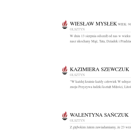
WIESŁAW MYSŁEK
WIEK: 9
OLSZTYN
W dniu 13 sierpnia odszedł od nas w wieku 
nasz ukochany Mąż, Tata, Dziadek i Pradzia
KAZIMIERA SZEWCZUK
OLSZTYN
"W każdej krainie każdy człowiek W udręce
znoju Przyzywa ludzki kształt Miłości, Litośc
WALENTYNA SAŃCZUK
OLSZTYN
Z głębokim żalem zawiadamiamy, że 23 wrz