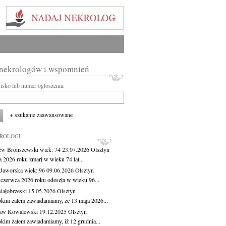
 nekrologów i wspomnień
wisko lub numer ogłoszenia:
+ szukanie zaawansowane
KROLOGI
ew Bronszewski
wiek: 74
23.07.2026
Olsztyn
a 2026 roku zmarł w wieku 74 lat...
 Jaworska
wiek: 96
09.06.2026
Olsztyn
 czerwca 2026 roku odeszła w wieku 96...
iałobrzeski
15.05.2026
Olsztyn
okim żalem zawiadamiamy, że 13 maja 2026...
ław Kowalewski
19.12.2025
Olsztyn
okim żalem zawiadamiamy, iż 12 grudnia...