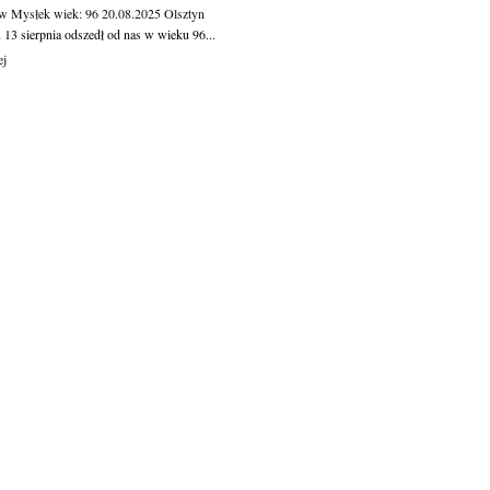
aw Mysłek
wiek: 96
20.08.2025
Olsztyn
 13 sierpnia odszedł od nas w wieku 96...
ej