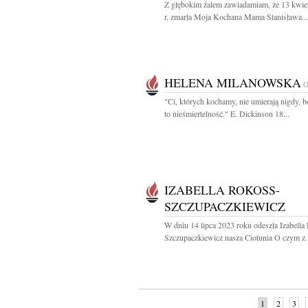
Z głębokim żalem zawiadamiam, że 13 kwie
r. zmarła Moja Kochana Mama Stanisława...
HELENA MILANOWSKA
"Ci, których kochamy, nie umierają nigdy, b
to nieśmiertelność." E. Dickinson 18...
IZABELLA ROKOSS-
SZCZUPACZKIEWICZ
W dniu 14 lipca 2023 roku odeszła Izabella
Szczupaczkiewicz nasza Ciotunia O czym z.
1
2
3