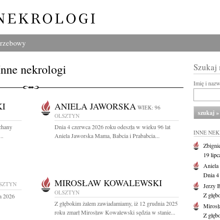
grzebowy
Inne nekrologi
Szukaj
Imię i naz
I
ANIELA JAWORSKA
WIEK: 96
OLSZTYN
ochany
Dnia 4 czerwca 2026 roku odeszła w wieku 96 lat
INNE NE
..
Aniela Jaworska Mama, Babcia i Prababcia...
Zbigni
19 lipc
Aniela
Dnia 4
MIROSŁAW KOWALEWSKI
SZTYN
Jerzy B
OLSZTYN
Z głęb
a 2026
Z głębokim żalem zawiadamiamy, iż 12 grudnia 2025
Miros
roku zmarł Mirosław Kowalewski sędzia w stanie...
Z głęb