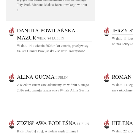
Taty Prof. Mariana Maksa Jelenkowskego w dniu
1...
DANUTA POWIŁAŃSKA -
JERZY 
MAZUR
WIEK: 84
LUBLIN
W dniu 11 lute
od nas Jerzy S
W dniu 14 kwietnia 2026 roku zmarła, przeżywszy
84 lata Danuta Powiłańska - Mazur Uroczystość...
ALINA GUCMA
ROMAN 
LUBLIN
Z wielkim żalem zawiadamiamy, że w dniu 6 lutego
W dniu 1 luteg
2026 roku zmarła przeżywszy 94 lata Alina Gucma...
nasz ukochany 
ZDZISŁAWA PODLEŚNA
HELENA
LUBLIN
Ktoś tutaj był i był, A potem nagle zniknął I
W dniu 22 gru