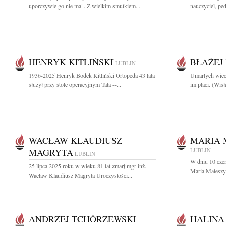
uporczywie go nie ma". Z wielkim smutkiem...
nauczyciel, pe
HENRYK KITLIŃSKI
BŁAŻEJ
LUBLIN
1936-2025 Henryk Bodek Kitliński Ortopeda 43 lata
Umarłych wiecz
służył przy stole operacyjnym Tata --...
im płaci. (Wis
WACŁAW KLAUDIUSZ
MARIA 
MAGRYTA
LUBLIN
LUBLIN
W dniu 10 cze
25 lipca 2025 roku w wieku 81 lat zmarł mgr inż.
Maria Maleszy
Wacław Klaudiusz Magryta Uroczystości...
ANDRZEJ TCHÓRZEWSKI
HALINA