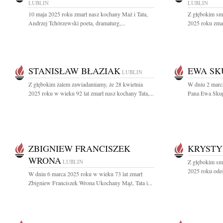
LUBLIN
LUBLIN
10 maja 2025 roku zmarł nasz kochany Maż i Tata,
Z głębokim sm
Andrzej Tchórzewski poeta, dramaturg,...
2025 roku zma
STANISŁAW BŁAZIAK
EWA SK
LUBLIN
Z głębokim żalem zawiadamiamy, że 28 kwietnia
W dniu 2 marca
2025 roku w wieku 92 lat zmarł nasz kochany Tata,...
Pana Ewa Skup
ZBIGNIEW FRANCISZEK
KRYSTY
WRONA
LUBLIN
Z głębokim sm
2025 roku ode
W dniu 6 marca 2025 roku w wieku 73 lat zmarł
Zbigniew Franciszek Wrona Ukochany Mąż, Tata i...