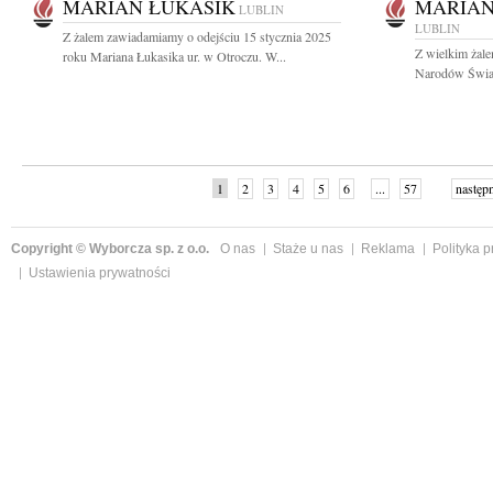
MARIAN ŁUKASIK
MARIA
LUBLIN
LUBLIN
Z żalem zawiadamiamy o odejściu 15 stycznia 2025
Z wielkim żal
roku Mariana Łukasika ur. w Otroczu. W...
Narodów Świat
1
2
3
4
5
6
...
57
następ
Copyright © Wyborcza sp. z o.o.
O nas
Staże u nas
Reklama
Polityka 
Ustawienia prywatności