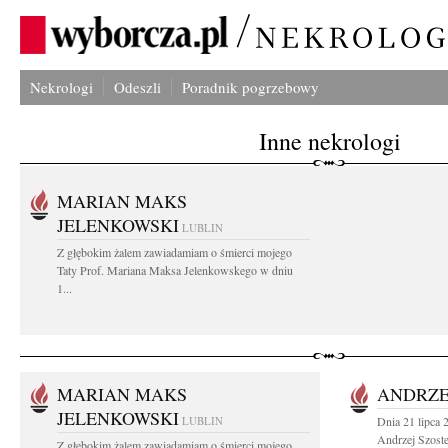
Nekrologi
Odeszli
Poradnik pogrzebowy
Inne nekrologi
MARIAN MAKS
JELENKOWSKI
LUBLIN
Z głębokim żalem zawiadamiam o śmierci mojego
Taty Prof. Mariana Maksa Jelenkowskego w dniu
1...
MARIAN MAKS
ANDRZE
JELENKOWSKI
LUBLIN
Dnia 21 lipca 
Andrzej Szoste
Z głębokim żalem zawiadamiam o śmierci mojego