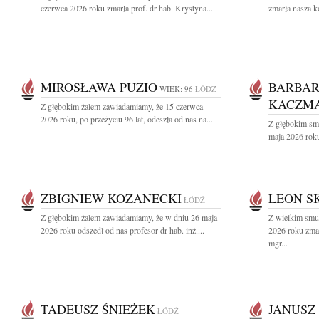
czerwca 2026 roku zmarła prof. dr hab. Krystyna...
zmarła nasza k
MIROSŁAWA PUZIO
BARBA
WIEK: 96
ŁÓDŹ
KACZMA
Z głębokim żalem zawiadamiamy, że 15 czerwca
2026 roku, po przeżyciu 96 lat, odeszła od nas na...
Z głębokim sm
maja 2026 roku
ZBIGNIEW KOZANECKI
LEON S
ŁÓDŹ
Z głębokim żalem zawiadamiamy, że w dniu 26 maja
Z wielkim smu
2026 roku odszedł od nas profesor dr hab. inż....
2026 roku zmar
mgr...
TADEUSZ ŚNIEŻEK
JANUSZ
ŁÓDŹ