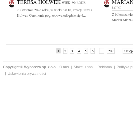
TERESA HOLWEK
MARIAN
WIEK: 90
ŁÓDŹ
ŁÓDŹ
20 kwietnia 2026 roku, w wieku 90 lat, zmarła Teresa
Z bólem zawia
Holwek Ceremonia pogrzebowa odbędzie się 4...
Marian Miszalsk
1
2
3
4
5
6
...
209
następ
Copyright © Wyborcza sp. z o.o.
O nas
Staże u nas
Reklama
Polityka 
Ustawienia prywatności