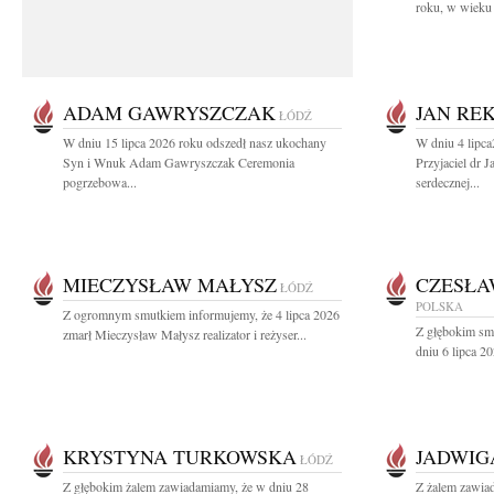
roku, w wieku 
ADAM GAWRYSZCZAK
JAN RE
ŁÓDŹ
W dniu 15 lipca 2026 roku odszedł nasz ukochany
W dniu 4 lipc
Syn i Wnuk Adam Gawryszczak Ceremonia
Przyjaciel dr 
pogrzebowa...
serdecznej...
MIECZYSŁAW MAŁYSZ
CZESŁA
ŁÓDŹ
POLSKA
Z ogromnym smutkiem informujemy, że 4 lipca 2026
Z głębokim sm
zmarł Mieczysław Małysz realizator i reżyser...
dniu 6 lipca 20
KRYSTYNA TURKOWSKA
JADWIG
ŁÓDŹ
Z głębokim żalem zawiadamiamy, że w dniu 28
Z żalem zawia