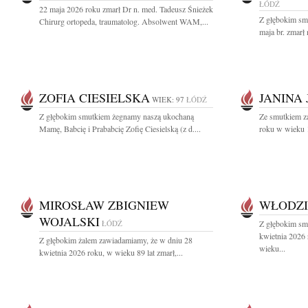
ŁÓDŹ
22 maja 2026 roku zmarł Dr n. med. Tadeusz Śnieżek
Z głębokim sm
Chirurg ortopeda, traumatolog. Absolwent WAM,...
maja br. zmarł 
ZOFIA CIESIELSKA
JANINA
WIEK: 97
ŁÓDŹ
Z głębokim smutkiem żegnamy naszą ukochaną
Ze smutkiem z
Mamę, Babcię i Prababcię Zofię Ciesielską (z d....
roku w wieku 1
MIROSŁAW ZBIGNIEW
WŁODZI
WOJALSKI
ŁÓDŹ
Z głębokim sm
kwietnia 2026
Z głębokim żalem zawiadamiamy, że w dniu 28
wieku...
kwietnia 2026 roku, w wieku 89 lat zmarł,...