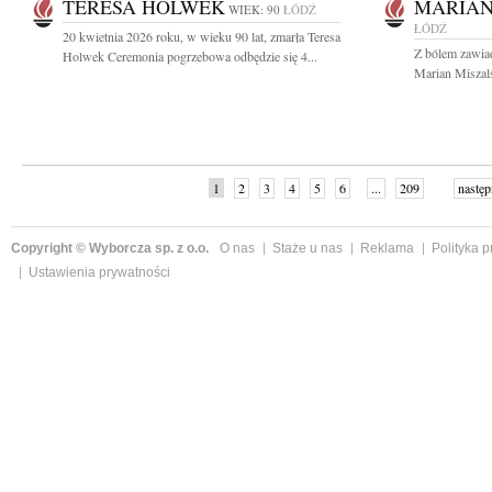
TERESA HOLWEK
MARIAN
WIEK: 90
ŁÓDŹ
ŁÓDŹ
20 kwietnia 2026 roku, w wieku 90 lat, zmarła Teresa
Z bólem zawia
Holwek Ceremonia pogrzebowa odbędzie się 4...
Marian Miszalsk
1
2
3
4
5
6
...
209
następ
Copyright © Wyborcza sp. z o.o.
O nas
Staże u nas
Reklama
Polityka 
Ustawienia prywatności