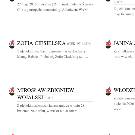
ŁÓDŹ
22 maja 2026 roku zmarł Dr n. med. Tadeusz Śnieżek
Z głębokim sm
Chirurg ortopeda, traumatolog. Absolwent WAM,...
maja br. zmarł 
ZOFIA CIESIELSKA
JANINA
WIEK: 97
ŁÓDŹ
Z głębokim smutkiem żegnamy naszą ukochaną
Ze smutkiem z
Mamę, Babcię i Prababcię Zofię Ciesielską (z d....
roku w wieku 1
MIROSŁAW ZBIGNIEW
WŁODZI
WOJALSKI
ŁÓDŹ
Z głębokim sm
kwietnia 2026
Z głębokim żalem zawiadamiamy, że w dniu 28
wieku...
kwietnia 2026 roku, w wieku 89 lat zmarł,...