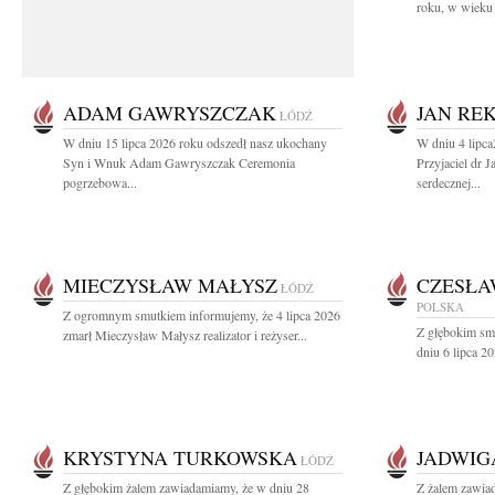
roku, w wieku 
ADAM GAWRYSZCZAK
JAN RE
ŁÓDŹ
W dniu 15 lipca 2026 roku odszedł nasz ukochany
W dniu 4 lipc
Syn i Wnuk Adam Gawryszczak Ceremonia
Przyjaciel dr 
pogrzebowa...
serdecznej...
MIECZYSŁAW MAŁYSZ
CZESŁA
ŁÓDŹ
POLSKA
Z ogromnym smutkiem informujemy, że 4 lipca 2026
Z głębokim sm
zmarł Mieczysław Małysz realizator i reżyser...
dniu 6 lipca 20
KRYSTYNA TURKOWSKA
JADWIG
ŁÓDŹ
Z głębokim żalem zawiadamiamy, że w dniu 28
Z żalem zawia