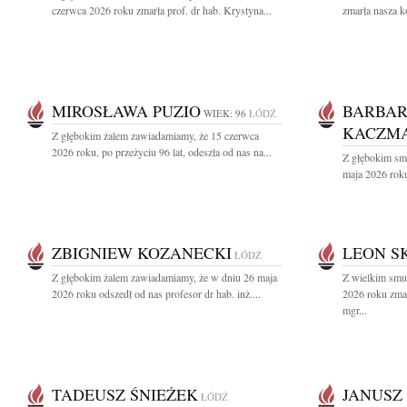
czerwca 2026 roku zmarła prof. dr hab. Krystyna...
zmarła nasza k
MIROSŁAWA PUZIO
BARBA
WIEK: 96
ŁÓDŹ
KACZMA
Z głębokim żalem zawiadamiamy, że 15 czerwca
2026 roku, po przeżyciu 96 lat, odeszła od nas na...
Z głębokim sm
maja 2026 roku
ZBIGNIEW KOZANECKI
LEON S
ŁÓDŹ
Z głębokim żalem zawiadamiamy, że w dniu 26 maja
Z wielkim smu
2026 roku odszedł od nas profesor dr hab. inż....
2026 roku zmar
mgr...
TADEUSZ ŚNIEŻEK
JANUSZ
ŁÓDŹ