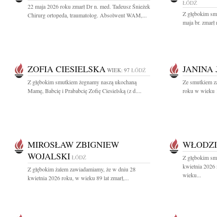
ŁÓDŹ
22 maja 2026 roku zmarł Dr n. med. Tadeusz Śnieżek
Z głębokim sm
Chirurg ortopeda, traumatolog. Absolwent WAM,...
maja br. zmarł 
ZOFIA CIESIELSKA
JANINA
WIEK: 97
ŁÓDŹ
Z głębokim smutkiem żegnamy naszą ukochaną
Ze smutkiem z
Mamę, Babcię i Prababcię Zofię Ciesielską (z d....
roku w wieku 1
MIROSŁAW ZBIGNIEW
WŁODZI
WOJALSKI
ŁÓDŹ
Z głębokim sm
kwietnia 2026
Z głębokim żalem zawiadamiamy, że w dniu 28
wieku...
kwietnia 2026 roku, w wieku 89 lat zmarł,...