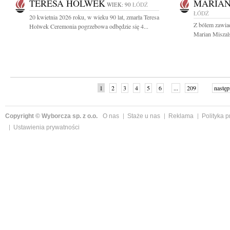
TERESA HOLWEK
MARIAN
WIEK: 90
ŁÓDŹ
ŁÓDŹ
20 kwietnia 2026 roku, w wieku 90 lat, zmarła Teresa
Z bólem zawia
Holwek Ceremonia pogrzebowa odbędzie się 4...
Marian Miszalsk
1
2
3
4
5
6
...
209
następ
Copyright © Wyborcza sp. z o.o.
O nas
Staże u nas
Reklama
Polityka 
Ustawienia prywatności