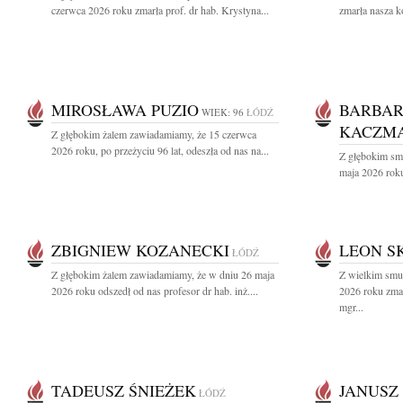
czerwca 2026 roku zmarła prof. dr hab. Krystyna...
zmarła nasza k
MIROSŁAWA PUZIO
BARBA
WIEK: 96
ŁÓDŹ
KACZMA
Z głębokim żalem zawiadamiamy, że 15 czerwca
2026 roku, po przeżyciu 96 lat, odeszła od nas na...
Z głębokim sm
maja 2026 roku
ZBIGNIEW KOZANECKI
LEON S
ŁÓDŹ
Z głębokim żalem zawiadamiamy, że w dniu 26 maja
Z wielkim smu
2026 roku odszedł od nas profesor dr hab. inż....
2026 roku zmar
mgr...
TADEUSZ ŚNIEŻEK
JANUSZ
ŁÓDŹ