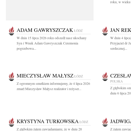
roku, w wieku 
ADAM GAWRYSZCZAK
JAN RE
ŁÓDŹ
W dniu 15 lipca 2026 roku odszedł nasz ukochany
W dniu 4 lipc
Syn i Wnuk Adam Gawryszczak Ceremonia
Przyjaciel dr 
pogrzebowa...
serdecznej...
MIECZYSŁAW MAŁYSZ
CZESŁA
ŁÓDŹ
POLSKA
Z ogromnym smutkiem informujemy, że 4 lipca 2026
Z głębokim sm
zmarł Mieczysław Małysz realizator i reżyser...
dniu 6 lipca 20
KRYSTYNA TURKOWSKA
JADWIG
ŁÓDŹ
Z głębokim żalem zawiadamiamy, że w dniu 28
Z żalem zawia