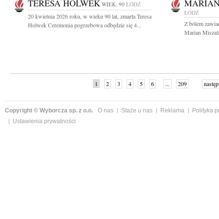
TERESA HOLWEK
MARIAN
WIEK: 90
ŁÓDŹ
ŁÓDŹ
20 kwietnia 2026 roku, w wieku 90 lat, zmarła Teresa
Z bólem zawia
Holwek Ceremonia pogrzebowa odbędzie się 4...
Marian Miszalsk
1
2
3
4
5
6
...
209
następ
Copyright © Wyborcza sp. z o.o.
O nas
Staże u nas
Reklama
Polityka 
Ustawienia prywatności