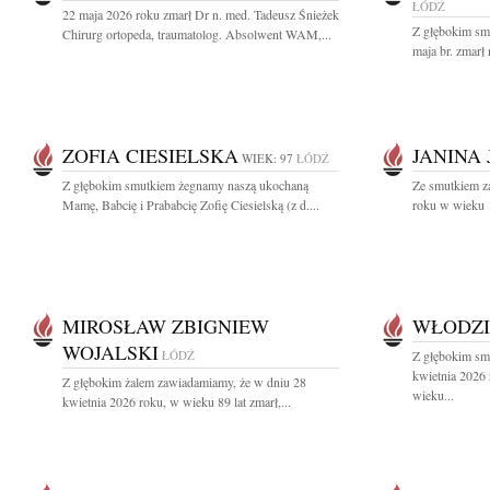
ŁÓDŹ
22 maja 2026 roku zmarł Dr n. med. Tadeusz Śnieżek
Z głębokim sm
Chirurg ortopeda, traumatolog. Absolwent WAM,...
maja br. zmarł 
ZOFIA CIESIELSKA
JANINA
WIEK: 97
ŁÓDŹ
Z głębokim smutkiem żegnamy naszą ukochaną
Ze smutkiem z
Mamę, Babcię i Prababcię Zofię Ciesielską (z d....
roku w wieku 1
MIROSŁAW ZBIGNIEW
WŁODZI
WOJALSKI
ŁÓDŹ
Z głębokim sm
kwietnia 2026
Z głębokim żalem zawiadamiamy, że w dniu 28
wieku...
kwietnia 2026 roku, w wieku 89 lat zmarł,...