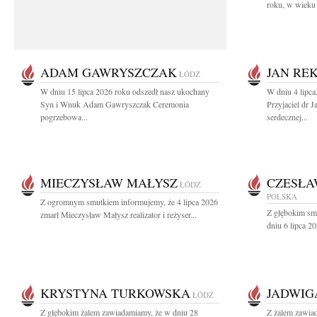
roku, w wieku 
ADAM GAWRYSZCZAK
JAN RE
ŁÓDŹ
W dniu 15 lipca 2026 roku odszedł nasz ukochany
W dniu 4 lipc
Syn i Wnuk Adam Gawryszczak Ceremonia
Przyjaciel dr 
pogrzebowa...
serdecznej...
MIECZYSŁAW MAŁYSZ
CZESŁA
ŁÓDŹ
POLSKA
Z ogromnym smutkiem informujemy, że 4 lipca 2026
Z głębokim sm
zmarł Mieczysław Małysz realizator i reżyser...
dniu 6 lipca 20
KRYSTYNA TURKOWSKA
JADWIG
ŁÓDŹ
Z głębokim żalem zawiadamiamy, że w dniu 28
Z żalem zawia