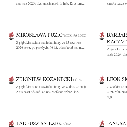
czerwca 2026 roku zmarła prof. dr hab. Krystyna...
zmarła nasza k
MIROSŁAWA PUZIO
BARBA
WIEK: 96
ŁÓDŹ
KACZMA
Z głębokim żalem zawiadamiamy, że 15 czerwca
2026 roku, po przeżyciu 96 lat, odeszła od nas na...
Z głębokim sm
maja 2026 roku
ZBIGNIEW KOZANECKI
LEON S
ŁÓDŹ
Z głębokim żalem zawiadamiamy, że w dniu 26 maja
Z wielkim smu
2026 roku odszedł od nas profesor dr hab. inż....
2026 roku zmar
mgr...
TADEUSZ ŚNIEŻEK
JANUSZ
ŁÓDŹ