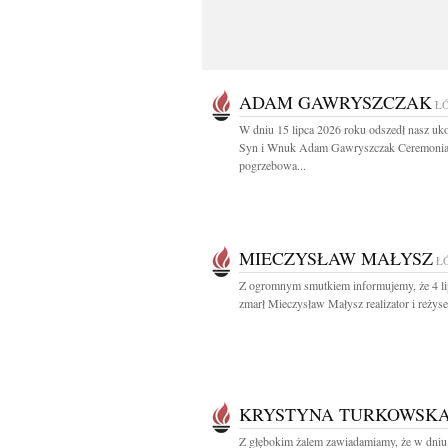
ADAM GAWRYSZCZAK
Ł
W dniu 15 lipca 2026 roku odszedł nasz uk
Syn i Wnuk Adam Gawryszczak Ceremoni
pogrzebowa...
MIECZYSŁAW MAŁYSZ
Ł
Z ogromnym smutkiem informujemy, że 4 l
zmarł Mieczysław Małysz realizator i reżyser
KRYSTYNA TURKOWSK
Z głębokim żalem zawiadamiamy, że w dniu