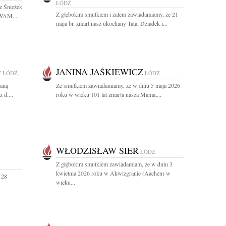
ŁÓDŹ
z Śnieżek
Z głębokim smutkiem i żalem zawiadamiamy, że 21
 WAM,...
maja br. zmarł nasz ukochany Tata, Dziadek i...
JANINA JAŚKIEWICZ
7
ŁÓDŹ
ŁÓDŹ
aną
Ze smutkiem zawiadamiamy, że w dniu 5 maja 2026
 d....
roku w wieku 101 lat zmarła nasza Mama,...
WŁODZISŁAW SIER
ŁÓDŹ
Z głębokim smutkiem zawiadamiam, że w dniu 3
kwietnia 2026 roku w Akwizgranie (Aachen) w
 28
wieku...