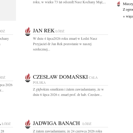
roku, w wieku 73 lat odszedł Nasz Kochany Mąż,...
Mieczy
Z ogro
+ więc
JAN REK
ÓDŹ
ŁÓDŹ
ochany
W dniu 4 lipca2026 roku zmarł w Łodzi Nasz
a
Przyjaciel dr Jan Rek pozostanie w naszej
serdecznej...
CZESŁAW DOMAŃSKI
ÓDŹ
CAŁA
POLSKA
ipca 2026
Z głębokim smutkiem i żalem zawiadamiamy, że w
...
dniu 6 lipca 2026 r. zmarł prof. dr hab. Czesław...
A
JADWIGA BANACH
ŁÓDŹ
ŁÓDŹ
 28
Z żalem zawiadamiamy, że 24 czerwca 2026 roku