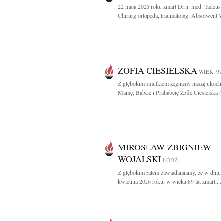
22 maja 2026 roku zmarł Dr n. med. Tadeus
Chirurg ortopeda, traumatolog. Absolwent
ZOFIA CIESIELSKA
WIEK: 9
Z głębokim smutkiem żegnamy naszą ukoch
Mamę, Babcię i Prababcię Zofię Ciesielską (z
MIROSŁAW ZBIGNIEW
WOJALSKI
ŁÓDŹ
Z głębokim żalem zawiadamiamy, że w dniu
kwietnia 2026 roku, w wieku 89 lat zmarł,...