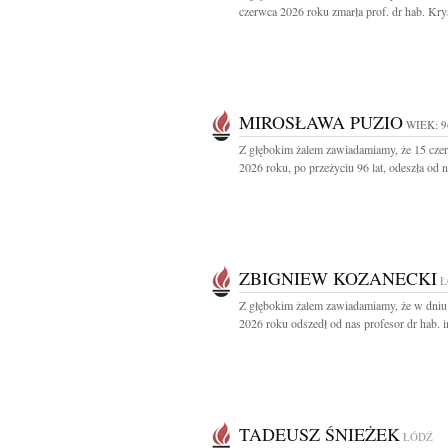
czerwca 2026 roku zmarła prof. dr hab. Krys
MIROSŁAWA PUZIO
WIEK: 9
Z głębokim żalem zawiadamiamy, że 15 cze
2026 roku, po przeżyciu 96 lat, odeszła od n
ZBIGNIEW KOZANECKI
Ł
Z głębokim żalem zawiadamiamy, że w dniu
2026 roku odszedł od nas profesor dr hab. in
TADEUSZ ŚNIEŻEK
ŁÓDŹ