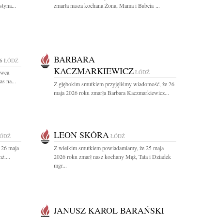
tyna...
zmarła nasza kochana Żona, Mama i Babcia ...
BARBARA
6
ŁÓDŹ
KACZMARKIEWICZ
rwca
ŁÓDŹ
as na...
Z głębokim smutkiem przyjęliśmy wiadomość, że 26
maja 2026 roku zmarła Barbara Kaczmarkiewicz...
LEON SKÓRA
ÓDŹ
ŁÓDŹ
 26 maja
Z wielkim smutkiem powiadamiamy, że 25 maja
ż....
2026 roku zmarł nasz kochany Mąż, Tata i Dziadek
mgr...
JANUSZ KAROL BARAŃSKI