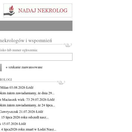
 nekrologów i wspomnień
wisko lub numer ogłoszenia:
+ szukanie zaawansowane
KROLOGI
 Milan
03.08.2026
Łódź
okim żalem zawiadamiamy, że dnia 29...
z Maciaszek
wiek: 73
29.07.2026
Łódź
okim żalem zawiadamiamy, że 24 lipca...
Gawryszczak
21.07.2026
Łódź
15 lipca 2026 roku odszedł nasz...
k
15.07.2026
Łódź
 4 lipca2026 roku zmarł w Łodzi Nasz...