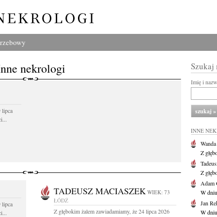
grzebowy
Inne nekrologi
Szukaj
Imię i naz
 lipca
...
INNE NE
Wanda
Z głęb
Tadeus
Z głęb
Adam 
TADEUSZ MACIASZEK
WIEK: 73
W dniu 
ŁÓDŹ
Jan Re
 lipca
Z głębokim żalem zawiadamiamy, że 24 lipca 2026
W dniu
...