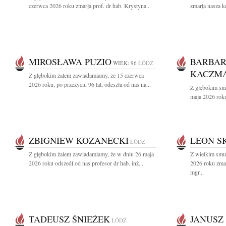
czerwca 2026 roku zmarła prof. dr hab. Krystyna...
zmarła nasza k
MIROSŁAWA PUZIO
BARBA
WIEK: 96
ŁÓDŹ
KACZMA
Z głębokim żalem zawiadamiamy, że 15 czerwca
2026 roku, po przeżyciu 96 lat, odeszła od nas na...
Z głębokim sm
maja 2026 roku
ZBIGNIEW KOZANECKI
LEON S
ŁÓDŹ
Z głębokim żalem zawiadamiamy, że w dniu 26 maja
Z wielkim smu
2026 roku odszedł od nas profesor dr hab. inż....
2026 roku zmar
mgr...
TADEUSZ ŚNIEŻEK
JANUSZ
ŁÓDŹ