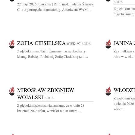
ŁÓDŹ
22 maja 2026 roku zmarł Dr n. med. Tadeusz Śnieżek
Z głębokim sm
Chirurg ortopeda, traumatolog. Absolwent WAM,...
maja br. zmarł 
ZOFIA CIESIELSKA
JANINA
WIEK: 97
ŁÓDŹ
Z głębokim smutkiem żegnamy naszą ukochaną
Ze smutkiem z
Mamę, Babcię i Prababcię Zofię Ciesielską (z d....
roku w wieku 1
MIROSŁAW ZBIGNIEW
WŁODZI
WOJALSKI
ŁÓDŹ
Z głębokim sm
kwietnia 2026
Z głębokim żalem zawiadamiamy, że w dniu 28
wieku...
kwietnia 2026 roku, w wieku 89 lat zmarł,...