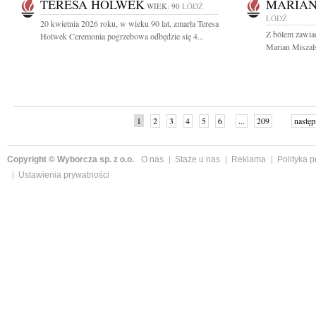
TERESA HOLWEK
MARIAN
WIEK: 90
ŁÓDŹ
ŁÓDŹ
20 kwietnia 2026 roku, w wieku 90 lat, zmarła Teresa
Z bólem zawia
Holwek Ceremonia pogrzebowa odbędzie się 4...
Marian Miszalsk
1
2
3
4
5
6
...
209
następ
Copyright © Wyborcza sp. z o.o.
O nas
Staże u nas
Reklama
Polityka 
Ustawienia prywatności