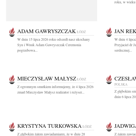
roku, w wieku 
ADAM GAWRYSZCZAK
JAN RE
ŁÓDŹ
W dniu 15 lipca 2026 roku odszedł nasz ukochany
W dniu 4 lipc
Syn i Wnuk Adam Gawryszczak Ceremonia
Przyjaciel dr 
pogrzebowa...
serdecznej...
MIECZYSŁAW MAŁYSZ
CZESŁA
ŁÓDŹ
POLSKA
Z ogromnym smutkiem informujemy, że 4 lipca 2026
Z głębokim sm
zmarł Mieczysław Małysz realizator i reżyser...
dniu 6 lipca 20
KRYSTYNA TURKOWSKA
JADWIG
ŁÓDŹ
Z głębokim żalem zawiadamiamy, że w dniu 28
Z żalem zawia