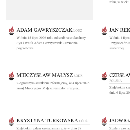
roku, w wieku 
ADAM GAWRYSZCZAK
JAN RE
ŁÓDŹ
W dniu 15 lipca 2026 roku odszedł nasz ukochany
W dniu 4 lipc
Syn i Wnuk Adam Gawryszczak Ceremonia
Przyjaciel dr 
pogrzebowa...
serdecznej...
MIECZYSŁAW MAŁYSZ
CZESŁA
ŁÓDŹ
POLSKA
Z ogromnym smutkiem informujemy, że 4 lipca 2026
Z głębokim sm
zmarł Mieczysław Małysz realizator i reżyser...
dniu 6 lipca 20
KRYSTYNA TURKOWSKA
JADWIG
ŁÓDŹ
Z głębokim żalem zawiadamiamy, że w dniu 28
Z żalem zawia