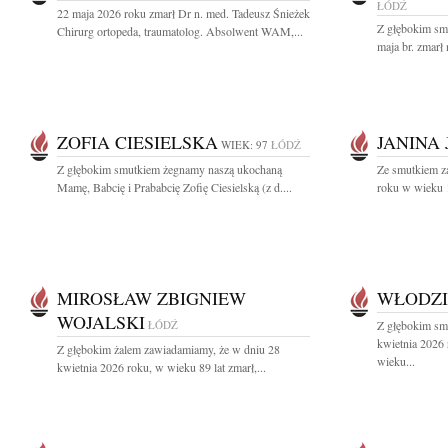
ŁÓDŹ
22 maja 2026 roku zmarł Dr n. med. Tadeusz Śnieżek
Z głębokim sm
Chirurg ortopeda, traumatolog. Absolwent WAM,...
maja br. zmarł 
ZOFIA CIESIELSKA
JANINA
WIEK: 97
ŁÓDŹ
Z głębokim smutkiem żegnamy naszą ukochaną
Ze smutkiem z
Mamę, Babcię i Prababcię Zofię Ciesielską (z d....
roku w wieku 1
MIROSŁAW ZBIGNIEW
WŁODZI
WOJALSKI
ŁÓDŹ
Z głębokim sm
kwietnia 2026
Z głębokim żalem zawiadamiamy, że w dniu 28
wieku...
kwietnia 2026 roku, w wieku 89 lat zmarł,...