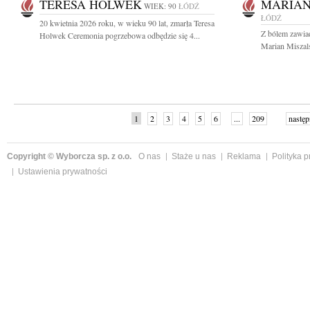
TERESA HOLWEK
MARIAN
WIEK: 90
ŁÓDŹ
ŁÓDŹ
20 kwietnia 2026 roku, w wieku 90 lat, zmarła Teresa
Z bólem zawia
Holwek Ceremonia pogrzebowa odbędzie się 4...
Marian Miszalsk
1
2
3
4
5
6
...
209
następ
Copyright © Wyborcza sp. z o.o.
O nas
Staże u nas
Reklama
Polityka 
Ustawienia prywatności