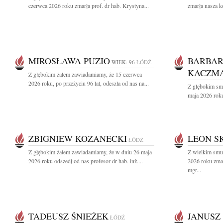
czerwca 2026 roku zmarła prof. dr hab. Krystyna...
zmarła nasza k
MIROSŁAWA PUZIO
BARBA
WIEK: 96
ŁÓDŹ
KACZMA
Z głębokim żalem zawiadamiamy, że 15 czerwca
2026 roku, po przeżyciu 96 lat, odeszła od nas na...
Z głębokim sm
maja 2026 roku
ZBIGNIEW KOZANECKI
LEON S
ŁÓDŹ
Z głębokim żalem zawiadamiamy, że w dniu 26 maja
Z wielkim smu
2026 roku odszedł od nas profesor dr hab. inż....
2026 roku zmar
mgr...
TADEUSZ ŚNIEŻEK
JANUSZ
ŁÓDŹ