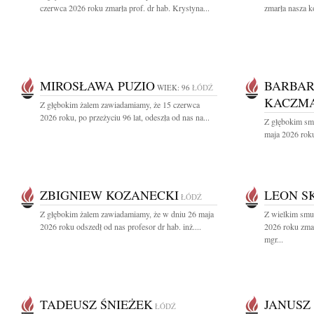
czerwca 2026 roku zmarła prof. dr hab. Krystyna...
zmarła nasza k
MIROSŁAWA PUZIO
BARBA
WIEK: 96
ŁÓDŹ
KACZMA
Z głębokim żalem zawiadamiamy, że 15 czerwca
2026 roku, po przeżyciu 96 lat, odeszła od nas na...
Z głębokim sm
maja 2026 roku
ZBIGNIEW KOZANECKI
LEON S
ŁÓDŹ
Z głębokim żalem zawiadamiamy, że w dniu 26 maja
Z wielkim smu
2026 roku odszedł od nas profesor dr hab. inż....
2026 roku zmar
mgr...
TADEUSZ ŚNIEŻEK
JANUSZ
ŁÓDŹ