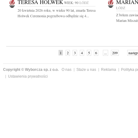
TERESA HOLWEK
MARIAN
WIEK: 90
ŁÓDŹ
ŁÓDŹ
20 kwietnia 2026 roku, w wieku 90 lat, zmarła Teresa
Z bólem zawia
Holwek Ceremonia pogrzebowa odbędzie się 4...
Marian Miszalsk
1
2
3
4
5
6
...
209
następ
Copyright © Wyborcza sp. z o.o.
O nas
Staże u nas
Reklama
Polityka 
Ustawienia prywatności