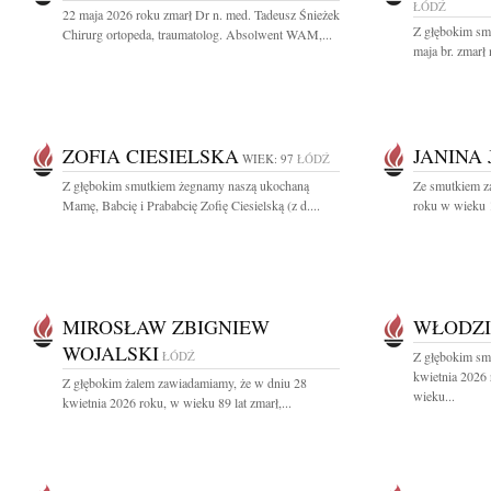
ŁÓDŹ
22 maja 2026 roku zmarł Dr n. med. Tadeusz Śnieżek
Z głębokim sm
Chirurg ortopeda, traumatolog. Absolwent WAM,...
maja br. zmarł 
ZOFIA CIESIELSKA
JANINA
WIEK: 97
ŁÓDŹ
Z głębokim smutkiem żegnamy naszą ukochaną
Ze smutkiem z
Mamę, Babcię i Prababcię Zofię Ciesielską (z d....
roku w wieku 1
MIROSŁAW ZBIGNIEW
WŁODZI
WOJALSKI
ŁÓDŹ
Z głębokim sm
kwietnia 2026
Z głębokim żalem zawiadamiamy, że w dniu 28
wieku...
kwietnia 2026 roku, w wieku 89 lat zmarł,...