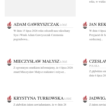
roku, w wieku 
ADAM GAWRYSZCZAK
JAN RE
ŁÓDŹ
W dniu 15 lipca 2026 roku odszedł nasz ukochany
W dniu 4 lipc
Syn i Wnuk Adam Gawryszczak Ceremonia
Przyjaciel dr 
pogrzebowa...
serdecznej...
MIECZYSŁAW MAŁYSZ
CZESŁA
ŁÓDŹ
POLSKA
Z ogromnym smutkiem informujemy, że 4 lipca 2026
Z głębokim sm
zmarł Mieczysław Małysz realizator i reżyser...
dniu 6 lipca 20
KRYSTYNA TURKOWSKA
JADWIG
ŁÓDŹ
Z głębokim żalem zawiadamiamy, że w dniu 28
Z żalem zawia