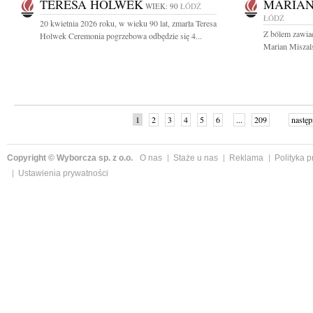
TERESA HOLWEK
MARIAN
WIEK: 90
ŁÓDŹ
ŁÓDŹ
20 kwietnia 2026 roku, w wieku 90 lat, zmarła Teresa
Z bólem zawia
Holwek Ceremonia pogrzebowa odbędzie się 4...
Marian Miszalsk
1
2
3
4
5
6
...
209
następ
Copyright © Wyborcza sp. z o.o.
O nas
Staże u nas
Reklama
Polityka 
Ustawienia prywatności