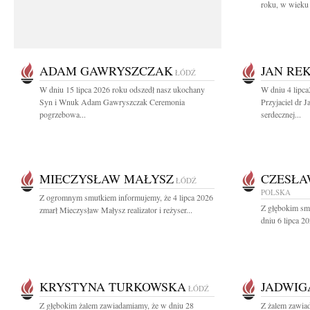
roku, w wieku 
ADAM GAWRYSZCZAK
JAN RE
ŁÓDŹ
W dniu 15 lipca 2026 roku odszedł nasz ukochany
W dniu 4 lipc
Syn i Wnuk Adam Gawryszczak Ceremonia
Przyjaciel dr 
pogrzebowa...
serdecznej...
MIECZYSŁAW MAŁYSZ
CZESŁA
ŁÓDŹ
POLSKA
Z ogromnym smutkiem informujemy, że 4 lipca 2026
Z głębokim sm
zmarł Mieczysław Małysz realizator i reżyser...
dniu 6 lipca 20
KRYSTYNA TURKOWSKA
JADWIG
ŁÓDŹ
Z głębokim żalem zawiadamiamy, że w dniu 28
Z żalem zawia