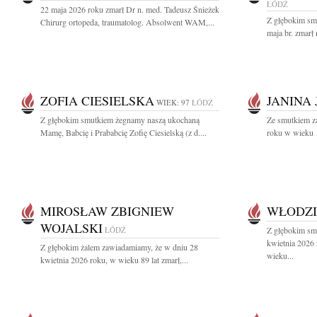
ŁÓDŹ
22 maja 2026 roku zmarł Dr n. med. Tadeusz Śnieżek
Z głębokim sm
Chirurg ortopeda, traumatolog. Absolwent WAM,...
maja br. zmarł 
ZOFIA CIESIELSKA
JANINA
WIEK: 97
ŁÓDŹ
Z głębokim smutkiem żegnamy naszą ukochaną
Ze smutkiem z
Mamę, Babcię i Prababcię Zofię Ciesielską (z d....
roku w wieku 1
MIROSŁAW ZBIGNIEW
WŁODZI
WOJALSKI
ŁÓDŹ
Z głębokim sm
kwietnia 2026
Z głębokim żalem zawiadamiamy, że w dniu 28
wieku...
kwietnia 2026 roku, w wieku 89 lat zmarł,...