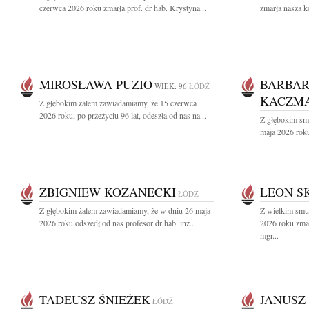
czerwca 2026 roku zmarła prof. dr hab. Krystyna...
zmarła nasza k
MIROSŁAWA PUZIO
BARBA
WIEK: 96
ŁÓDŹ
KACZMA
Z głębokim żalem zawiadamiamy, że 15 czerwca
2026 roku, po przeżyciu 96 lat, odeszła od nas na...
Z głębokim sm
maja 2026 roku
ZBIGNIEW KOZANECKI
LEON S
ŁÓDŹ
Z głębokim żalem zawiadamiamy, że w dniu 26 maja
Z wielkim smu
2026 roku odszedł od nas profesor dr hab. inż....
2026 roku zmar
mgr...
TADEUSZ ŚNIEŻEK
JANUSZ
ŁÓDŹ