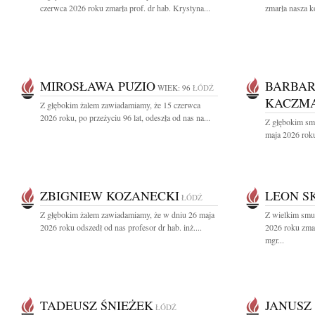
czerwca 2026 roku zmarła prof. dr hab. Krystyna...
zmarła nasza k
MIROSŁAWA PUZIO
BARBA
WIEK: 96
ŁÓDŹ
KACZMA
Z głębokim żalem zawiadamiamy, że 15 czerwca
2026 roku, po przeżyciu 96 lat, odeszła od nas na...
Z głębokim sm
maja 2026 roku
ZBIGNIEW KOZANECKI
LEON S
ŁÓDŹ
Z głębokim żalem zawiadamiamy, że w dniu 26 maja
Z wielkim smu
2026 roku odszedł od nas profesor dr hab. inż....
2026 roku zmar
mgr...
TADEUSZ ŚNIEŻEK
JANUSZ
ŁÓDŹ