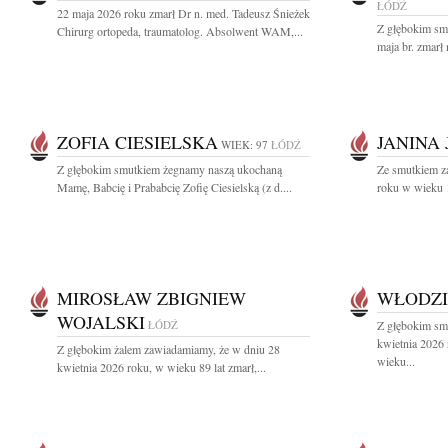
ŁÓDŹ
22 maja 2026 roku zmarł Dr n. med. Tadeusz Śnieżek
Z głębokim sm
Chirurg ortopeda, traumatolog. Absolwent WAM,...
maja br. zmarł 
ZOFIA CIESIELSKA
JANINA
WIEK: 97
ŁÓDŹ
Z głębokim smutkiem żegnamy naszą ukochaną
Ze smutkiem z
Mamę, Babcię i Prababcię Zofię Ciesielską (z d....
roku w wieku 1
MIROSŁAW ZBIGNIEW
WŁODZI
WOJALSKI
ŁÓDŹ
Z głębokim sm
kwietnia 2026
Z głębokim żalem zawiadamiamy, że w dniu 28
wieku...
kwietnia 2026 roku, w wieku 89 lat zmarł,...