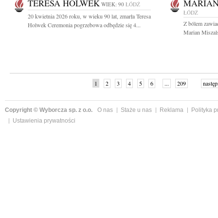
TERESA HOLWEK
MARIAN
WIEK: 90
ŁÓDŹ
ŁÓDŹ
20 kwietnia 2026 roku, w wieku 90 lat, zmarła Teresa
Z bólem zawia
Holwek Ceremonia pogrzebowa odbędzie się 4...
Marian Miszalsk
1
2
3
4
5
6
...
209
następ
Copyright © Wyborcza sp. z o.o.
O nas
Staże u nas
Reklama
Polityka 
Ustawienia prywatności