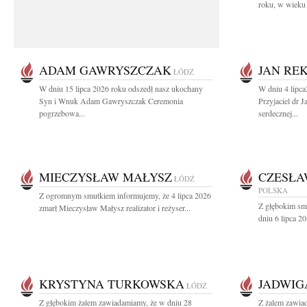
roku, w wieku 
ADAM GAWRYSZCZAK
JAN RE
ŁÓDŹ
W dniu 15 lipca 2026 roku odszedł nasz ukochany
W dniu 4 lipc
Syn i Wnuk Adam Gawryszczak Ceremonia
Przyjaciel dr 
pogrzebowa...
serdecznej...
MIECZYSŁAW MAŁYSZ
CZESŁA
ŁÓDŹ
POLSKA
Z ogromnym smutkiem informujemy, że 4 lipca 2026
Z głębokim sm
zmarł Mieczysław Małysz realizator i reżyser...
dniu 6 lipca 20
KRYSTYNA TURKOWSKA
JADWIG
ŁÓDŹ
Z głębokim żalem zawiadamiamy, że w dniu 28
Z żalem zawia