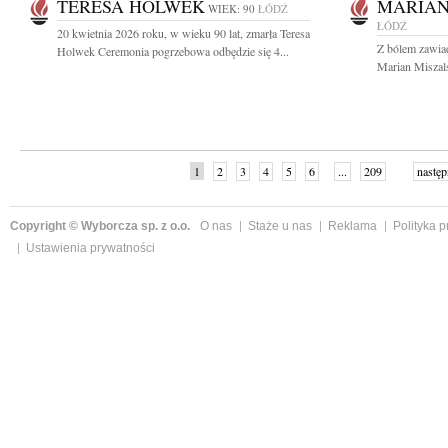
TERESA HOLWEK
MARIAN
WIEK: 90
ŁÓDŹ
ŁÓDŹ
20 kwietnia 2026 roku, w wieku 90 lat, zmarła Teresa
Z bólem zawia
Holwek Ceremonia pogrzebowa odbędzie się 4...
Marian Miszalsk
1
2
3
4
5
6
...
209
następ
Copyright © Wyborcza sp. z o.o.
O nas
Staże u nas
Reklama
Polityka 
Ustawienia prywatności