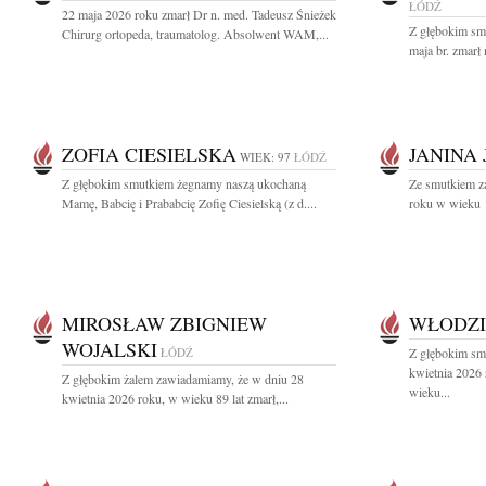
ŁÓDŹ
22 maja 2026 roku zmarł Dr n. med. Tadeusz Śnieżek
Z głębokim sm
Chirurg ortopeda, traumatolog. Absolwent WAM,...
maja br. zmarł 
ZOFIA CIESIELSKA
JANINA
WIEK: 97
ŁÓDŹ
Z głębokim smutkiem żegnamy naszą ukochaną
Ze smutkiem z
Mamę, Babcię i Prababcię Zofię Ciesielską (z d....
roku w wieku 1
MIROSŁAW ZBIGNIEW
WŁODZI
WOJALSKI
ŁÓDŹ
Z głębokim sm
kwietnia 2026
Z głębokim żalem zawiadamiamy, że w dniu 28
wieku...
kwietnia 2026 roku, w wieku 89 lat zmarł,...