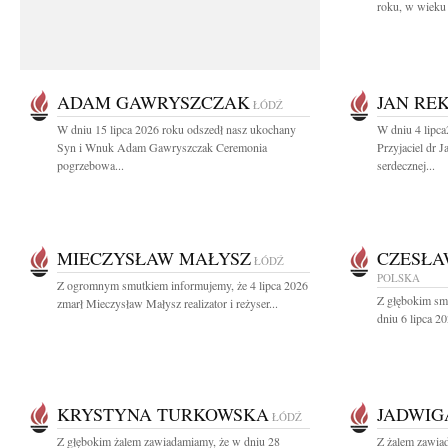
roku, w wieku 
ADAM GAWRYSZCZAK
JAN RE
ŁÓDŹ
W dniu 15 lipca 2026 roku odszedł nasz ukochany
W dniu 4 lipc
Syn i Wnuk Adam Gawryszczak Ceremonia
Przyjaciel dr 
pogrzebowa...
serdecznej...
MIECZYSŁAW MAŁYSZ
CZESŁA
ŁÓDŹ
POLSKA
Z ogromnym smutkiem informujemy, że 4 lipca 2026
Z głębokim sm
zmarł Mieczysław Małysz realizator i reżyser...
dniu 6 lipca 20
KRYSTYNA TURKOWSKA
JADWIG
ŁÓDŹ
Z głębokim żalem zawiadamiamy, że w dniu 28
Z żalem zawia