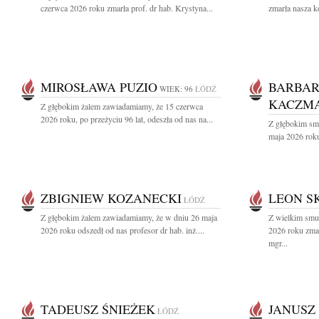
czerwca 2026 roku zmarła prof. dr hab. Krystyna...
zmarła nasza k
MIROSŁAWA PUZIO
BARBA
WIEK: 96
ŁÓDŹ
KACZMA
Z głębokim żalem zawiadamiamy, że 15 czerwca
2026 roku, po przeżyciu 96 lat, odeszła od nas na...
Z głębokim sm
maja 2026 roku
ZBIGNIEW KOZANECKI
LEON S
ŁÓDŹ
Z głębokim żalem zawiadamiamy, że w dniu 26 maja
Z wielkim smu
2026 roku odszedł od nas profesor dr hab. inż....
2026 roku zmar
mgr...
TADEUSZ ŚNIEŻEK
JANUSZ
ŁÓDŹ