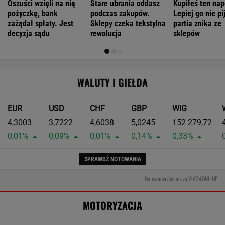
Kierowca Amazona utarł nosa motocyklistom.
Trafił się twardy przeciwnik
Pierwsza taka hybryda w historii Audi Sport.
RS 5 wykorzystuje elektryfikację bez
półśrodków
MATERIAŁ PROMOCYJNY
Niemiecki tunel opóźniony o 11 lat.
Zawstydzili nawet polskich drogowców