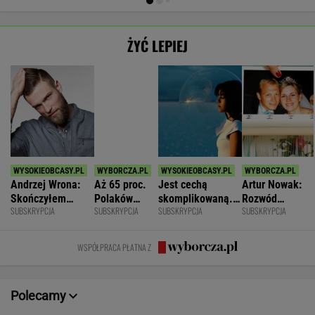
ŻYĆ LEPIEJ
Andrzej Wrona:
Aż 65 proc.
Jest cechą
Artur Nowak:
Skończyłem
Polaków
skomplikowaną.
Rozwód
SUBSKRYPCJA
SUBSKRYPCJA
SUBSKRYPCJA
SUBSKRYPCJA
karierę, bo
odczuwa
Sprawia, że silniej
odsłania dużo
chciałem być
ruchowstręt.
przeżywamy stres
więcej niż
fajnym mężem i
Nie ćwiczy w
prawda o
WSPÓŁPRACA PŁATNA Z
ojcem
ogóle
współmałżonku
Polecamy