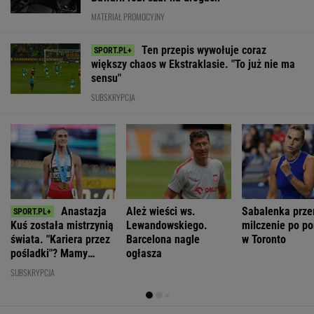
Anastazja
Ależ wieści ws.
Sabalenka prze
Kuś została mistrzynią
Lewandowskiego.
milczenie po po
świata. "Kariera przez
Barcelona nagle
w Toronto
pośladki"? Mamy
ogłasza
komentarz
SUBSKRYPCJA
WIĘCEJ NIŻ WYNIK. SUBSKRYBUJ
POLITYKA