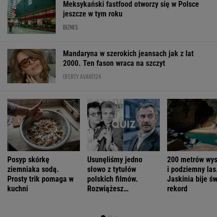
Meksykański fastfood otworzy się w Polsce
jeszcze w tym roku
BIZNES
Mandaryna w szerokich jeansach jak z lat
2000. Ten fason wraca na szczyt
OFERTY AVANTI24
Posyp skórkę
Usunęliśmy jedno
200 metrów wys
ziemniaka sodą.
słowo z tytułów
i podziemny las
Prosty trik pomaga w
polskich filmów.
Jaskinia bije ś
kuchni
Rozwiążesz
rekord
bezbłędnie?