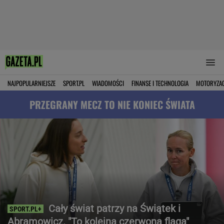
NAJPOPULARNIEJSZE
SPORT.PL
WIADOMOŚCI
FINANSE I TECHNOLOGIA
MOTORYZA
PRZEGRANY MECZ TO NIE KONIEC ŚWIATA
Cały świat patrzy na Świątek i
Abramowicz. "To kolejna czerwona flaga"