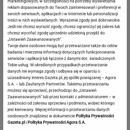
marketingowych, w szczególności na potrzeby wyświetlania
reklam dopasowanych do Twoich zainteresowań i preferencji w
swoich serwisach, aplikacjach i w Internecie lub personalizacji
treści w nich wyświetlanych. Wyrażenie zgody jest dobrowolne.
Jeśli nie chcesz wyrazić zgody, chcesz ograniczyć jej zakres lub
chcesz wycofać zgodę uprzednio udzieloną przejdź do
„Ustawień Zaawansowanych”.
Twoje dane osobowe mogą być przetwarzane także do celów
badania i mierzenia informacji dotyczących funkcjonowania
serwisów i aplikacji lub łączone z danymi dot. świadczonych
Tobie usług. W określonych przypadkach przetwarzanie
danych nie wymaga zgody i odbywa się w oparciu o
uzasadniony interes Gazeta.pl, jej spółki powiązanej – Agora
S.A. – lub Zaufanych Partnerów. Takiemu przetwarzaniu
możesz się sprzeciwić, przechodząc do „Ustawień
Zaawansowanych” lub przez kontakt z administratorem – w
zależności od zakresu sprzeciwu i podmiotu, wobec którego
jest kierowany. Więcej informacji o przetwarzaniu danych
Szokujące nagranie z Tatr. "Rodzice, którzy
osobowych znajdziesz w dokumencie
Polityka Prywatności
zwariowali"
Gazeta.pl
i
Polityka Prywatności Agora S.A.