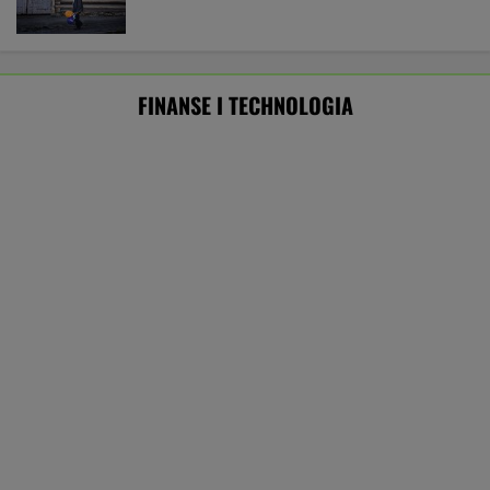
Kiedy można wyciąć drzewo bez
zezwolenia? Te limity trzeba znać
BIZNES
Pierwszy etap GAT zakończony. To
strategiczna inwestycja dla polskiego
eksportu
MATERIAŁ PROMOCYJNY
Atak hakerski na ZUS. Poważna awaria
strony i systemu PUE
TECHNOLOGIE