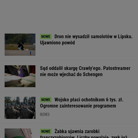
Żabka ujawnia zarobki
franczyzobiorców. Liczby powalają, zysk już
nie
BIZNES
Tysiące osób zrobi to we wrześniu. Powód
może cię zaskoczyć
MATERIAŁ PROMOCYJNY,
18+
Ślady maltretowania u
Jeden z najbardziej
Wielka firma
niemowlęcia. "Opadła
poszukiwanych ludzi
budowlana ogła
mi szczęka"
na świecie już w
upadłość. Wid
areszcie
zwolnień nad