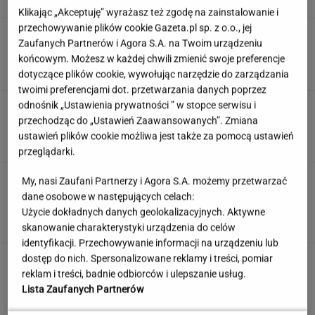
Klikając „Akceptuję” wyrażasz też zgodę na zainstalowanie i
przechowywanie plików cookie Gazeta.pl sp. z o.o., jej
Atak hakerski na ZUS. Poważna awaria strony
Zaufanych Partnerów i Agora S.A. na Twoim urządzeniu
i systemu PUE
końcowym. Możesz w każdej chwili zmienić swoje preferencje
dotyczące plików cookie, wywołując narzędzie do zarządzania
twoimi preferencjami dot. przetwarzania danych poprzez
odnośnik „Ustawienia prywatności ” w stopce serwisu i
Kulinarny quiz wiedzy. 11/11 zdobędą tylko
prawdziwi smakosze!
przechodząc do „Ustawień Zaawansowanych”. Zmiana
ustawień plików cookie możliwa jest także za pomocą ustawień
przeglądarki.
Second home nad morzem zyskuje na
My, nasi Zaufani Partnerzy i Agora S.A. możemy przetwarzać
popularności. Coraz więcej osób wybiera ten
dane osobowe w następujących celach:
model inwestowania
Użycie dokładnych danych geolokalizacyjnych. Aktywne
MATERIAŁ PROMOCYJNY
skanowanie charakterystyki urządzenia do celów
identyfikacji. Przechowywanie informacji na urządzeniu lub
dostęp do nich. Spersonalizowane reklamy i treści, pomiar
Influencerzy promowali piramidy finansowe.
UOKiK bezlitosny. Ponad 400 tys. zł kar
reklam i treści, badnie odbiorców i ulepszanie usług.
Lista Zaufanych Partnerów
DANIEL MAIKOWSKI