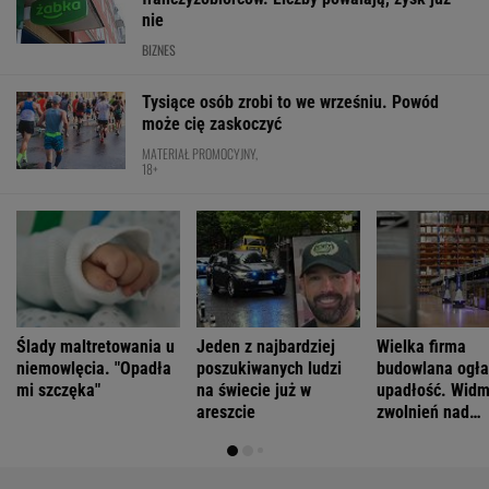
pracownikami
WSPÓŁPRACA PŁATNA Z WYBORCZA.PL
ZROZUM, POZNAJ, ODKRYWAJ
SEKCJA Z SUBSKRYPCJĄ
"Wymieniłam mojego byłego". Mikrodramy
wciągają jak ruchome piaski
"Patrz w talerz, a nie w cycki". Jak długo
jeszcze matki będą to znosić
"W domu mają dyrektorów. Pięciolatek mówi:
Babciu, u nas to ja rządzę"