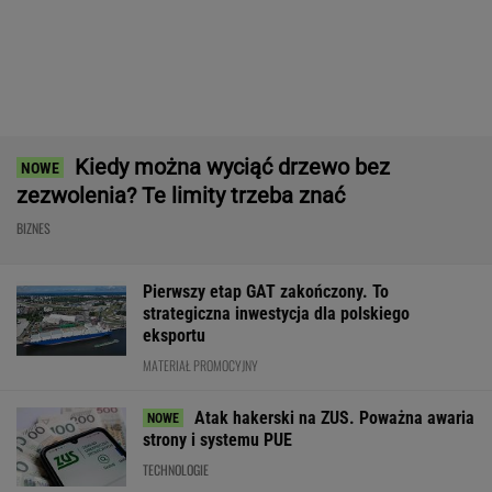
Boom na studia medyczne to
niekoniecznie dobre wieści dla lekarzy
SUBSKRYPCJA
Robot koszący to prawdziwa rewolucja! Sam
precyzyjne skosi trawę, a ty zaoszczędzisz
czas
REKLAMA CENEO
Eksperci krótko o pomyśle Muska."Szanse