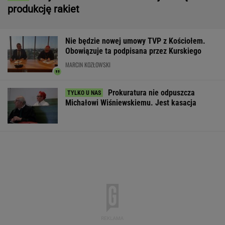
Dron nie wysadził samolotów w Lipsku.
Ujawniono powód
Sąd oddalił skargę Crawly'ego. Patostreamer
nie może wjechać do Schengen
Wojsko płaci ochotnikom 6 tys. zł.
Ogromne zainteresowanie programem
BIZNES