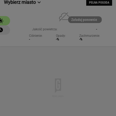
Wybierz miasto
PEŁNA POGODA
Załaduj ponownie
Jakość powietrza:
-
Ciśnienie:
Opady:
Zachmurzenie:
-
-%
-%