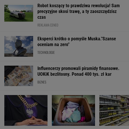
WALUTY I GIEŁDA
EUR
USD
CHF
GBP
WIG
4,3003
3,7222
4,6038
5,0245
152 279,72
0,01%
0,09%
0,01%
0,14%
0,33%
SPRAWDŹ NOTOWANIA
Notowania dostarcza VIA24ONLINE
MOTORYZACJA