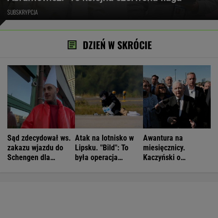
SUBSKRYPCJA
DZIEŃ W SKRÓCIE
Sąd zdecydował ws.
Atak na lotnisko w
Awantura na
zakazu wjazdu do
Lipsku. "Bild": To
miesięcznicy.
Schengen dla
była operacja
Kaczyński o
patostreamera
wojskowa
"wrzaskach
Crawly'ego
lumpenproletariatu"