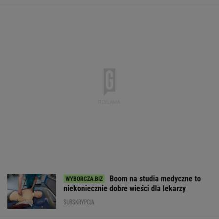
oceniam na zero"
TECHNOLOGIE
Influencerzy promowali piramidy finansowe.
UOKiK bezlitosny. Ponad 400 tys. zł kar
BIZNES
Oszuści wzięli na nią
Stare ubrania oddasz
Kupiłeś ten nap
pożyczkę, bank
podczas zakupów.
Lepiej go nie pi
zażądał spłaty. Jest
Sklepy czeka tekstylna
partia znika ze
decyzja sądu
rewolucja
sklepów