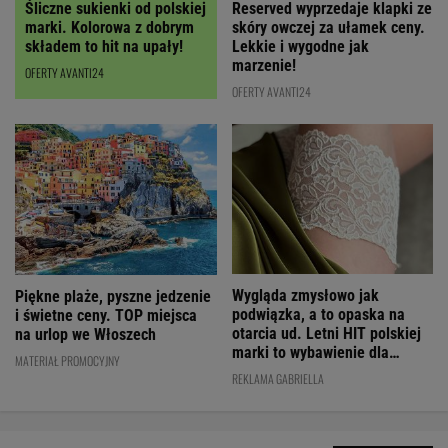
Reserved wyprzedaje klapki ze
Śliczne sukienki od polskiej
skóry owczej za ułamek ceny.
marki. Kolorowa z dobrym
Lekkie i wygodne jak
składem to hit na upały!
marzenie!
OFERTY AVANTI24
OFERTY AVANTI24
Wygląda zmysłowo jak
Piękne plaże, pyszne jedzenie
podwiązka, a to opaska na
i świetne ceny. TOP miejsca
otarcia ud. Letni HIT polskiej
na urlop we Włoszech
marki to wybawienie dla
MATERIAŁ PROMOCYJNY
kobiet!
REKLAMA GABRIELLA