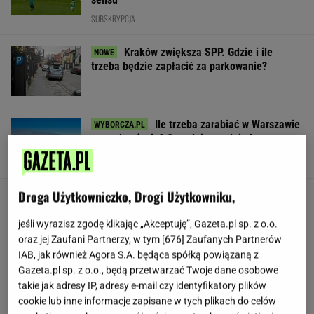
SUBSKRYPCJA
Kraków zwiększa SPP. Gdzie i ile
trzeba będzie zapłacić za parkowanie?
Ile trzeba zarabiać w Warszawie
na godne życie? Czytelnicy podają kwoty
SUBSKRYPCJA
Droga Użytkowniczko, Drogi Użytkowniku,
Czarnecki zawieszony w PiS. "Zrobi
wszystko, żeby wrócić do Brukseli"
jeśli wyrazisz zgodę klikając „Akceptuję”, Gazeta.pl sp. z o.o.
SUBSKRYPCJA
oraz jej Zaufani Partnerzy, w tym [
676
] Zaufanych Partnerów
IAB, jak również Agora S.A. będąca spółką powiązaną z
Wojsko płaci ochotnikom 6 tys. zł. Ogromne
Gazeta.pl sp. z o.o., będą przetwarzać Twoje dane osobowe
zainteresowanie programem
takie jak adresy IP, adresy e-mail czy identyfikatory plików
cookie lub inne informacje zapisane w tych plikach do celów