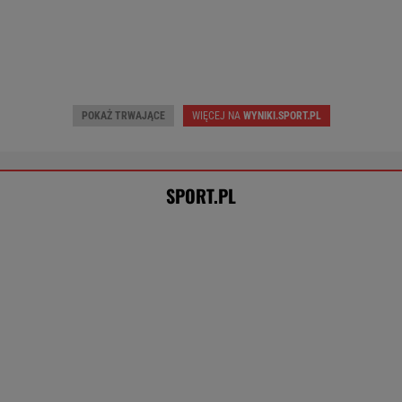
Dziś 17:00 • Piłka nożna (M)
Dziś 23:00 • Tenis (K)
Unia Skierniewice
-
Diana Sznajder
-
Arka Gdynia
-
Iga Świątek
-
POKAŻ TRWAJĄCE
WIĘCEJ NA
WYNIKI.SPORT.PL
SPORT.PL