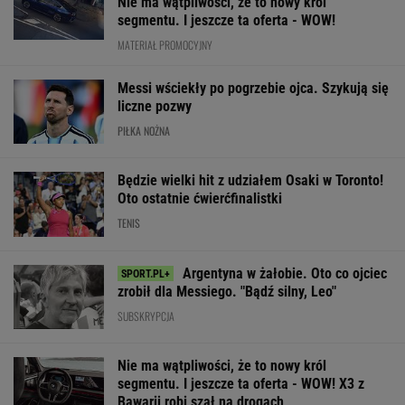
Będzie wielki hit z udziałem Osaki w Toronto!
Oto ostatnie ćwierćfinalistki
TENIS
Argentyna w żałobie. Oto co ojciec
zrobił dla Messiego. "Bądź silny, Leo"
SUBSKRYPCJA
Nie ma wątpliwości, że to nowy król
segmentu. I jeszcze ta oferta - WOW! X3 z
Bawarii robi szał na drogach
MATERIAŁ PROMOCYJNY
Ten przepis wywołuje coraz
większy chaos w Ekstraklasie. "To już nie ma
sensu"
SUBSKRYPCJA