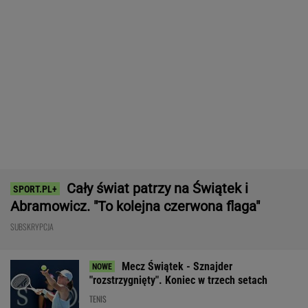
Cały świat patrzy na Świątek i
Abramowicz. "To kolejna czerwona flaga"
SUBSKRYPCJA
Mecz Świątek - Sznajder
"rozstrzygnięty". Koniec w trzech setach
TENIS
Tysiące osób zrobi to we wrześniu. Powód
może cię zaskoczyć
MATERIAŁ PROMOCYJNY,
18+