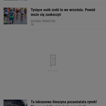
Ta luksusowa limuzyna pozamiatała rynek!
Nie ma wątpliwości, że to nowy król
segmentu. I jeszcze ta oferta - WOW!
MATERIAŁ PROMOCYJNY
Messi wściekły po pogrzebie ojca. Szykują się
liczne pozwy
PIŁKA NOŻNA