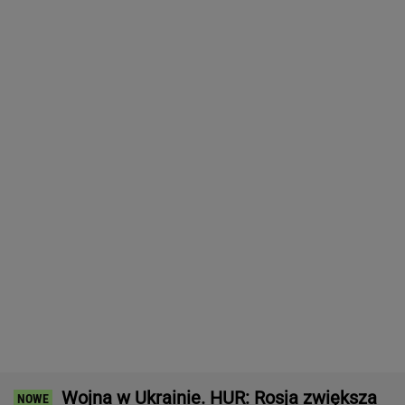
Wojna w Ukrainie. HUR: Rosja zwiększa
produkcję rakiet
Nie będzie nowej umowy TVP z Kościołem.
Obowiązuje ta podpisana przez Kurskiego
MARCIN KOZŁOWSKI
Prokuratura nie odpuszcza
Michałowi Wiśniewskiemu. Jest kasacja