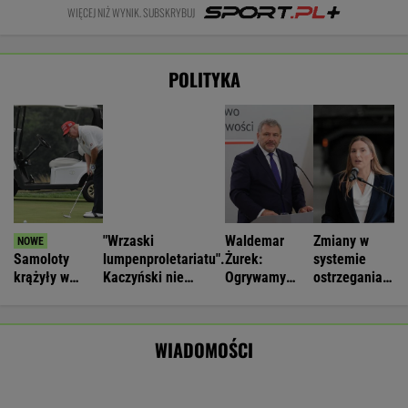
"Wrzaski
Waldemar
Zmiany w
Samoloty
lumpenproletariatu".
Żurek:
systemie
krążyły w
Kaczyński nie
Ogrywamy
ostrzegania.
zastrzeżonej
wytrzymał na
prezydenta. To
"Wyciągają
strefie nad
miesięcznicy
nasz wielki
wnioski z tej
Trumpem
sukces
lekcji"
WIADOMOŚCI