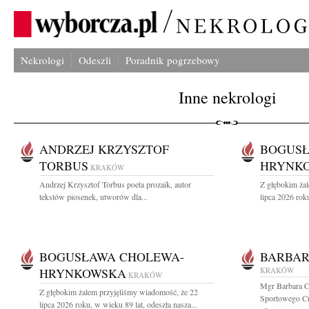
Nekrologi
Odeszli
Poradnik pogrzebowy
Inne nekrologi
ANDRZEJ KRZYSZTOF
BOGUSŁ
TORBUS
HRYNK
KRAKÓW
Andrzej Krzysztof Torbus poeta prozaik, autor
Z głębokim ża
tekstów piosenek, utworów dla...
lipca 2026 roku
BOGUSŁAWA CHOLEWA-
BARBAR
HRYNKOWSKA
KRAKÓW
KRAKÓW
Mgr Barbara C
Z głębokim żalem przyjęliśmy wiadomość, że 22
Sportowego Cra
lipca 2026 roku, w wieku 89 lat, odeszła nasza...