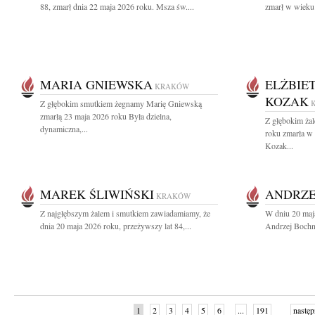
88, zmarł dnia 22 maja 2026 roku. Msza św....
zmarł w wieku 
MARIA GNIEWSKA
ELŻBIE
KRAKÓW
KOZAK
Z głębokim smutkiem żegnamy Marię Gniewską
zmarłą 23 maja 2026 roku Była dzielna,
Z głębokim ża
dynamiczna,...
roku zmarła w
Kozak...
MAREK ŚLIWIŃSKI
ANDRZE
KRAKÓW
Z najgłębszym żalem i smutkiem zawiadamiamy, że
W dniu 20 maj
dnia 20 maja 2026 roku, przeżywszy lat 84,...
Andrzej Bochni
1
2
3
4
5
6
...
191
następ