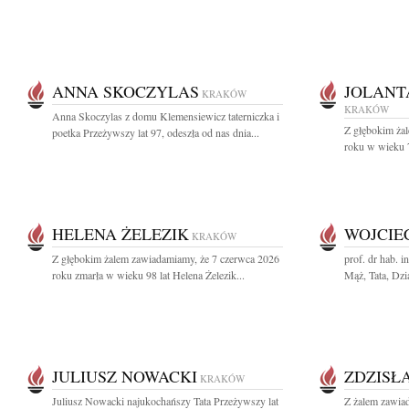
ANNA SKOCZYLAS
JOLANT
KRAKÓW
KRAKÓW
Anna Skoczylas z domu Klemensiewicz taterniczka i
Z głębokim ża
poetka Przeżywszy lat 97, odeszła od nas dnia...
roku w wieku 79
HELENA ŻELEZIK
WOJCIE
KRAKÓW
Z głębokim żalem zawiadamiamy, że 7 czerwca 2026
prof. dr hab. 
roku zmarła w wieku 98 lat Helena Żelezik...
Mąż, Tata, Dzia
JULIUSZ NOWACKI
ZDZISŁ
KRAKÓW
Juliusz Nowacki najukochańszy Tata Przeżywszy lat
Z żalem zawia