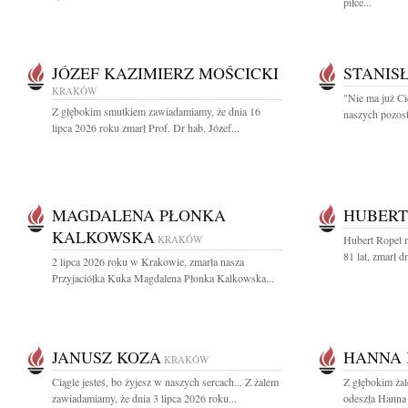
piłce...
JÓZEF KAZIMIERZ MOŚCICKI
STANIS
KRAKÓW
"Nie ma już Ci
Z głębokim smutkiem zawiadamiamy, że dnia 16
naszych pozost
lipca 2026 roku zmarł Prof. Dr hab. Józef...
MAGDALENA PŁONKA
HUBERT
KALKOWSKA
KRAKÓW
Hubert Ropel n
81 lat, zmarł d
2 lipca 2026 roku w Krakowie, zmarła nasza
Przyjaciółka Kuka Magdalena Płonka Kalkowska...
JANUSZ KOZA
HANNA 
KRAKÓW
Ciągle jesteś, bo żyjesz w naszych sercach... Z żalem
Z głębokim ża
zawiadamiamy, że dnia 3 lipca 2026 roku...
odeszła Hanna 