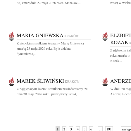
88, zmarł dnia 22 maja 2026 roku. Msza św....
zmarł w wieku 
MARIA GNIEWSKA
ELŻBIE
KRAKÓW
KOZAK
Z głębokim smutkiem żegnamy Marię Gniewską
zmarłą 23 maja 2026 roku Była dzielna,
Z głębokim ża
dynamiczna,...
roku zmarła w
Kozak...
MAREK ŚLIWIŃSKI
ANDRZE
KRAKÓW
Z najgłębszym żalem i smutkiem zawiadamiamy, że
W dniu 20 maj
dnia 20 maja 2026 roku, przeżywszy lat 84,...
Andrzej Bochni
1
2
3
4
5
6
...
191
następ