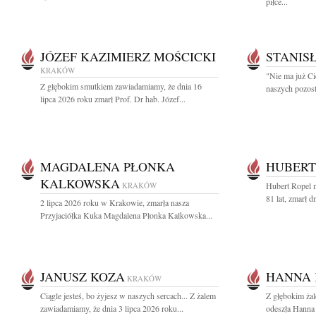
piłce...
JÓZEF KAZIMIERZ MOŚCICKI
STANIS
KRAKÓW
"Nie ma już Ci
Z głębokim smutkiem zawiadamiamy, że dnia 16
naszych pozost
lipca 2026 roku zmarł Prof. Dr hab. Józef...
MAGDALENA PŁONKA
HUBERT
KALKOWSKA
KRAKÓW
Hubert Ropel n
81 lat, zmarł d
2 lipca 2026 roku w Krakowie, zmarła nasza
Przyjaciółka Kuka Magdalena Płonka Kalkowska...
JANUSZ KOZA
HANNA 
KRAKÓW
Ciągle jesteś, bo żyjesz w naszych sercach... Z żalem
Z głębokim ża
zawiadamiamy, że dnia 3 lipca 2026 roku...
odeszła Hanna 