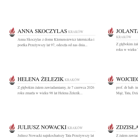
ANNA SKOCZYLAS
JOLANT
KRAKÓW
KRAKÓW
Anna Skoczylas z domu Klemensiewicz taterniczka i
Z głębokim ża
poetka Przeżywszy lat 97, odeszła od nas dnia...
roku w wieku 79
HELENA ŻELEZIK
WOJCIE
KRAKÓW
Z głębokim żalem zawiadamiamy, że 7 czerwca 2026
prof. dr hab. 
roku zmarła w wieku 98 lat Helena Żelezik...
Mąż, Tata, Dzia
JULIUSZ NOWACKI
ZDZISŁ
KRAKÓW
Juliusz Nowacki najukochańszy Tata Przeżywszy lat
Z żalem zawia