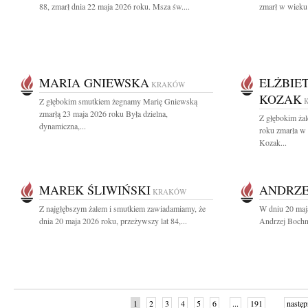
88, zmarł dnia 22 maja 2026 roku. Msza św....
zmarł w wieku 
MARIA GNIEWSKA
ELŻBIE
KRAKÓW
KOZAK
Z głębokim smutkiem żegnamy Marię Gniewską
zmarłą 23 maja 2026 roku Była dzielna,
Z głębokim ża
dynamiczna,...
roku zmarła w
Kozak...
MAREK ŚLIWIŃSKI
ANDRZE
KRAKÓW
Z najgłębszym żalem i smutkiem zawiadamiamy, że
W dniu 20 maj
dnia 20 maja 2026 roku, przeżywszy lat 84,...
Andrzej Bochni
1
2
3
4
5
6
...
191
następ