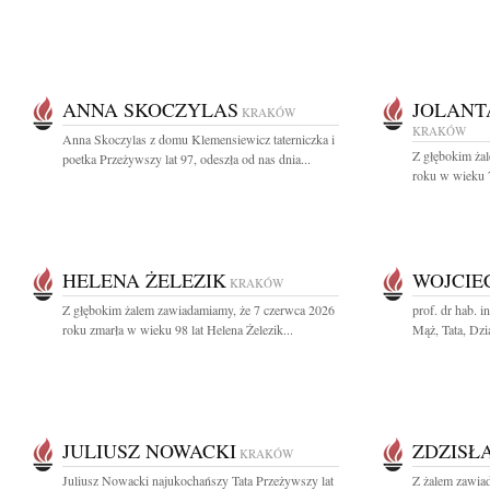
ANNA SKOCZYLAS
JOLANT
KRAKÓW
KRAKÓW
Anna Skoczylas z domu Klemensiewicz taterniczka i
Z głębokim ża
poetka Przeżywszy lat 97, odeszła od nas dnia...
roku w wieku 79
HELENA ŻELEZIK
WOJCIE
KRAKÓW
Z głębokim żalem zawiadamiamy, że 7 czerwca 2026
prof. dr hab. 
roku zmarła w wieku 98 lat Helena Żelezik...
Mąż, Tata, Dzia
JULIUSZ NOWACKI
ZDZISŁ
KRAKÓW
Juliusz Nowacki najukochańszy Tata Przeżywszy lat
Z żalem zawia