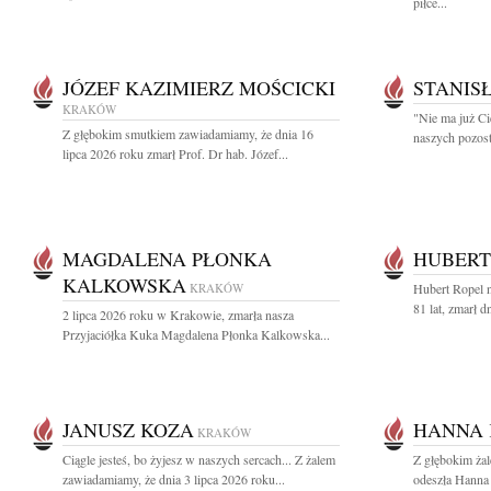
piłce...
JÓZEF KAZIMIERZ MOŚCICKI
STANIS
KRAKÓW
"Nie ma już Ci
Z głębokim smutkiem zawiadamiamy, że dnia 16
naszych pozost
lipca 2026 roku zmarł Prof. Dr hab. Józef...
MAGDALENA PŁONKA
HUBERT
KALKOWSKA
KRAKÓW
Hubert Ropel n
81 lat, zmarł d
2 lipca 2026 roku w Krakowie, zmarła nasza
Przyjaciółka Kuka Magdalena Płonka Kalkowska...
JANUSZ KOZA
HANNA 
KRAKÓW
Ciągle jesteś, bo żyjesz w naszych sercach... Z żalem
Z głębokim ża
zawiadamiamy, że dnia 3 lipca 2026 roku...
odeszła Hanna 