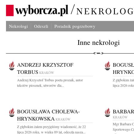
Nekrologi
Odeszli
Poradnik pogrzebowy
Inne nekrologi
ANDRZEJ KRZYSZTOF
BOGUSŁ
TORBUS
HRYNK
KRAKÓW
Andrzej Krzysztof Torbus poeta prozaik, autor
Z głębokim ża
tekstów piosenek, utworów dla...
lipca 2026 roku
BOGUSŁAWA CHOLEWA-
BARBAR
HRYNKOWSKA
KRAKÓW
KRAKÓW
Mgr Barbara C
Z głębokim żalem przyjęliśmy wiadomość, że 22
Sportowego Cra
lipca 2026 roku, w wieku 89 lat, odeszła nasza...