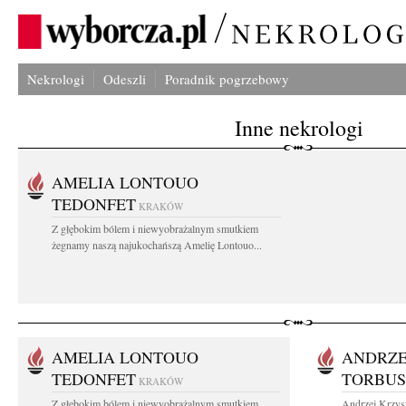
Nekrologi
Odeszli
Poradnik pogrzebowy
Inne nekrologi
AMELIA LONTOUO
TEDONFET
KRAKÓW
Z głębokim bólem i niewyobrażalnym smutkiem
żegnamy naszą najukochańszą Amelię Lontouo...
AMELIA LONTOUO
ANDRZE
TEDONFET
TORBUS
KRAKÓW
Z głębokim bólem i niewyobrażalnym smutkiem
Andrzej Krzysz