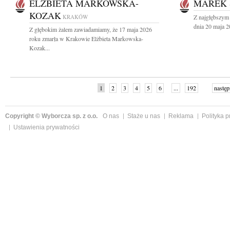
ELŻBIETA MARKOWSKA-
MAREK 
KOZAK
KRAKÓW
Z najgłębszym
dnia 20 maja 2
Z głębokim żalem zawiadamiamy, że 17 maja 2026
roku zmarła w Krakowie Elżbieta Markowska-
Kozak...
1
2
3
4
5
6
...
192
następ
Copyright © Wyborcza sp. z o.o.
O nas
Staże u nas
Reklama
Polityka 
Ustawienia prywatności