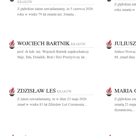
KRAKÓW
Z głębokim ża
Z głębokim żalem zawiadamiamy, że 5 czerwca 2026
roku zmarła w 
roku w wieku 79 lat zmarła inż. Jolanta...
WOJCIECH BARTNIK
JULIUS
KRAKÓW
prof. dr hab. inż. Wojciech Bartnik najukochańszy
Juliusz Nowack
Mąż, Tata, Dziadek, Brat i Teść Przeżywszy lat...
88, zmarł dnia
ZDZISŁAW LEŚ
MARIA 
KRAKÓW
Z żalem zawiadamiamy, że w dniu 23 maja 2026
Z głębokim s
zmarł w wieku 83 lat Zdzisław Leś Ceremonia...
zmarłą 23 maja
dynamiczna,...