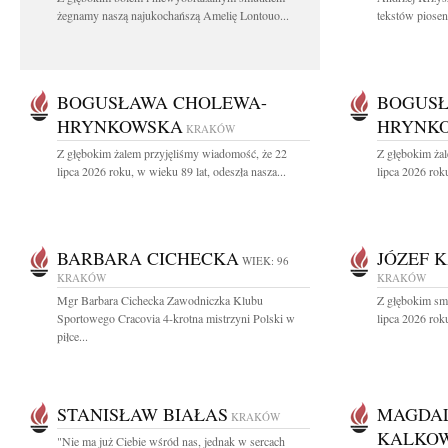
żegnamy naszą najukochańszą Amelię Lontouo...
tekstów piosen
BOGUSŁAWA CHOLEWA-
BOGUSŁ
HRYNKOWSKA
HRYNK
KRAKÓW
Z głębokim żalem przyjęliśmy wiadomość, że 22
Z głębokim ża
lipca 2026 roku, w wieku 89 lat, odeszła nasza...
lipca 2026 roku
BARBARA CICHECKA
JÓZEF 
WIEK: 96
KRAKÓW
KRAKÓW
Mgr Barbara Cichecka Zawodniczka Klubu
Z głębokim sm
Sportowego Cracovia 4-krotna mistrzyni Polski w
lipca 2026 roku
piłce...
STANISŁAW BIAŁAS
MAGDA
KRAKÓW
KALKO
"Nie ma już Ciebie wśród nas, jednak w sercach