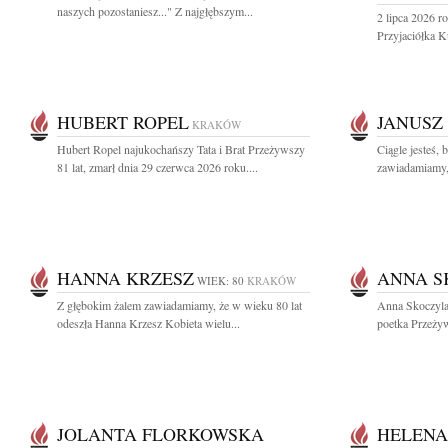
naszych pozostaniesz..." Z najgłębszym...
2 lipca 2026 r
Przyjaciółka 
HUBERT ROPEL
JANUSZ
KRAKÓW
Hubert Ropel najukochańszy Tata i Brat Przeżywszy
Ciągle jesteś, 
81 lat, zmarł dnia 29 czerwca 2026 roku....
zawiadamiamy, 
HANNA KRZESZ
ANNA S
WIEK: 80
KRAKÓW
Z głębokim żalem zawiadamiamy, że w wieku 80 lat
Anna Skoczyla
odeszła Hanna Krzesz Kobieta wielu...
poetka Przeżyws
JOLANTA FLORKOWSKA
HELENA