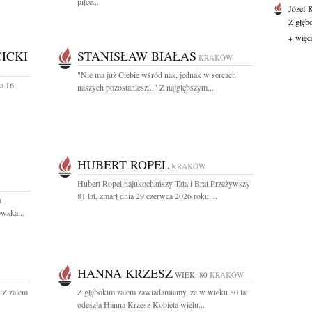
piłce...
Józef 
Z głęb
+ więc
ICKI
STANISŁAW BIAŁAS
KRAKÓW
"Nie ma już Ciebie wśród nas, jednak w sercach
a 16
naszych pozostaniesz..." Z najgłębszym...
HUBERT ROPEL
KRAKÓW
Hubert Ropel najukochańszy Tata i Brat Przeżywszy
81 lat, zmarł dnia 29 czerwca 2026 roku....
a
wska...
HANNA KRZESZ
WIEK: 80
KRAKÓW
. Z żalem
Z głębokim żalem zawiadamiamy, że w wieku 80 lat
odeszła Hanna Krzesz Kobieta wielu...