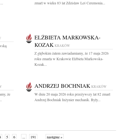
...
zmarł w wieku 83 lat Zdzisław Leś Ceremonia...
ELŻBIETA MARKOWSKA-
W
KOZAK
wską
KRAKÓW
Z głębokim żalem zawiadamiamy, że 17 maja 2026
roku zmarła w Krakowie Elżbieta Markowska-
Kozak...
ANDRZEJ BOCHNIAK
W
KRAKÓW
amy, że
W dniu 20 maja 2026 roku przeżywszy lat 82 zmarł
..
Andrzej Bochniak Inżynier mechanik. Były...
4
5
6
...
191
następne »