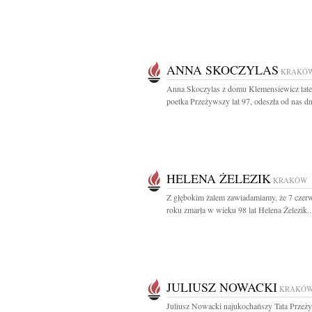
ANNA SKOCZYLAS
KRAKÓ
Anna Skoczylas z domu Klemensiewicz tater
poetka Przeżywszy lat 97, odeszła od nas dni
HELENA ŻELEZIK
KRAKÓW
Z głębokim żalem zawiadamiamy, że 7 czer
roku zmarła w wieku 98 lat Helena Żelezik..
JULIUSZ NOWACKI
KRAKÓ
Juliusz Nowacki najukochańszy Tata Przeży