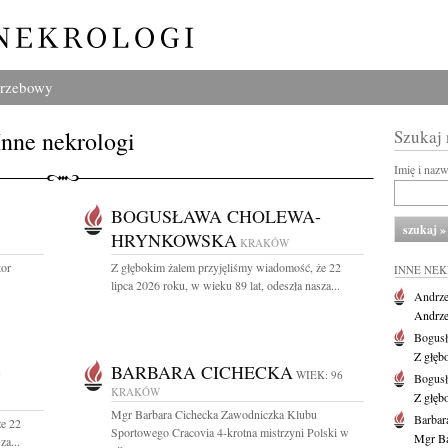
grzebowy
Inne nekrologi
Szukaj
Imię i naz
BOGUSŁAWA CHOLEWA-
HRYNKOWSKA
KRAKÓW
tor
Z głębokim żalem przyjęliśmy wiadomość, że 22
INNE NE
lipca 2026 roku, w wieku 89 lat, odeszła nasza...
Andrze
Andrzej
Bogus
Z głęb
-
BARBARA CICHECKA
WIEK: 96
Bogus
KRAKÓW
Z głęb
Mgr Barbara Cichecka Zawodniczka Klubu
Barbar
że 22
Sportowego Cracovia 4-krotna mistrzyni Polski w
Mgr Ba
za...