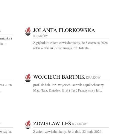
JOLANTA FLORKOWSKA
W
KRAKÓW
niczka i
Z głębokim żalem zawiadamiamy, że 5 czerwca 2026
a...
roku w wieku 79 lat zmarła inż. Jolanta...
WOJCIECH BARTNIK
KRAKÓW
wca 2026
prof. dr hab. inż. Wojciech Bartnik najukochańszy
.
Mąż, Tata, Dziadek, Brat i Teść Przeżywszy lat...
ZDZISŁAW LEŚ
W
KRAKÓW
wszy lat
Z żalem zawiadamiamy, że w dniu 23 maja 2026