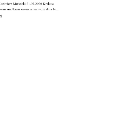
Kazimierz Mościcki
21.07.2026
Kraków
okim smutkiem zawiadamiamy, że dnia 16...
ej