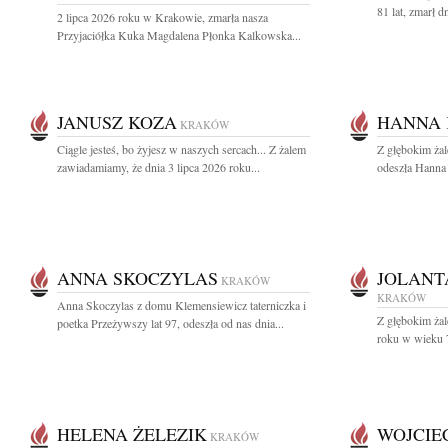
81 lat, zmarł d
2 lipca 2026 roku w Krakowie, zmarła nasza
Przyjaciółka Kuka Magdalena Płonka Kalkowska...
JANUSZ KOZA
HANNA 
KRAKÓW
Ciągle jesteś, bo żyjesz w naszych sercach... Z żalem
Z głębokim ża
zawiadamiamy, że dnia 3 lipca 2026 roku...
odeszła Hanna 
ANNA SKOCZYLAS
JOLANT
KRAKÓW
KRAKÓW
Anna Skoczylas z domu Klemensiewicz taterniczka i
Z głębokim ża
poetka Przeżywszy lat 97, odeszła od nas dnia...
roku w wieku 79
HELENA ŻELEZIK
WOJCIE
KRAKÓW