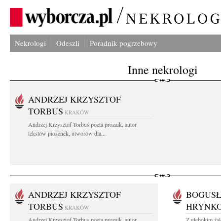
Nekrologi
Odeszli
Poradnik pogrzebowy
Inne nekrologi
ANDRZEJ KRZYSZTOF
TORBUS
KRAKÓW
Andrzej Krzysztof Torbus poeta prozaik, autor
tekstów piosenek, utworów dla...
ANDRZEJ KRZYSZTOF
BOGUSŁ
TORBUS
HRYNK
KRAKÓW
Andrzej Krzysztof Torbus poeta prozaik, autor
Z głębokim ża