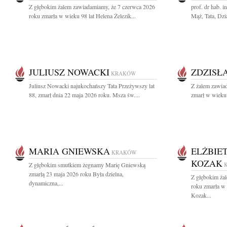
Z głębokim żalem zawiadamiamy, że 7 czerwca 2026
prof. dr hab. 
roku zmarła w wieku 98 lat Helena Żelezik...
Mąż, Tata, Dzia
JULIUSZ NOWACKI
ZDZISŁ
KRAKÓW
Juliusz Nowacki najukochańszy Tata Przeżywszy lat
Z żalem zawia
88, zmarł dnia 22 maja 2026 roku. Msza św....
zmarł w wieku 
MARIA GNIEWSKA
ELŻBIE
KRAKÓW
KOZAK
Z głębokim smutkiem żegnamy Marię Gniewską
zmarłą 23 maja 2026 roku Była dzielna,
Z głębokim ża
dynamiczna,...
roku zmarła w
Kozak...