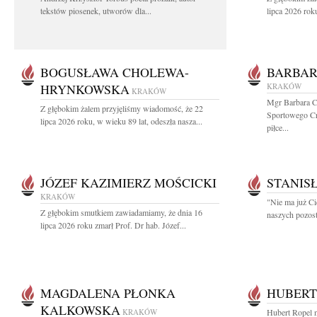
tekstów piosenek, utworów dla...
lipca 2026 roku
BOGUSŁAWA CHOLEWA-
BARBAR
HRYNKOWSKA
KRAKÓW
KRAKÓW
Mgr Barbara C
Z głębokim żalem przyjęliśmy wiadomość, że 22
Sportowego Cra
lipca 2026 roku, w wieku 89 lat, odeszła nasza...
piłce...
JÓZEF KAZIMIERZ MOŚCICKI
STANIS
KRAKÓW
"Nie ma już Ci
Z głębokim smutkiem zawiadamiamy, że dnia 16
naszych pozost
lipca 2026 roku zmarł Prof. Dr hab. Józef...
MAGDALENA PŁONKA
HUBERT
KALKOWSKA
KRAKÓW
Hubert Ropel n