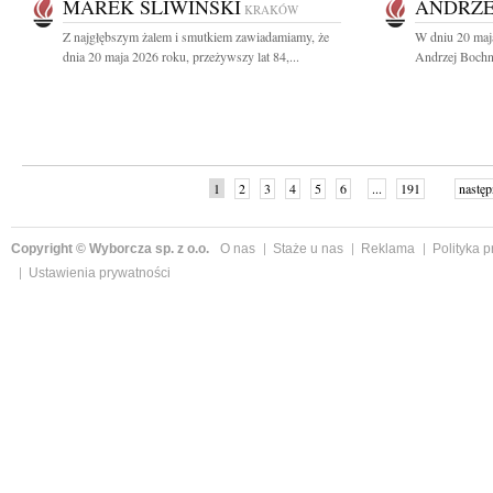
MAREK ŚLIWIŃSKI
ANDRZE
KRAKÓW
Z najgłębszym żalem i smutkiem zawiadamiamy, że
W dniu 20 maj
dnia 20 maja 2026 roku, przeżywszy lat 84,...
Andrzej Bochni
1
2
3
4
5
6
...
191
następ
Copyright © Wyborcza sp. z o.o.
O nas
Staże u nas
Reklama
Polityka 
Ustawienia prywatności