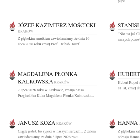
piłce...
JÓZEF KAZIMIERZ MOŚCICKI
STANIS
KRAKÓW
"Nie ma już Ci
Z głębokim smutkiem zawiadamiamy, że dnia 16
naszych pozost
lipca 2026 roku zmarł Prof. Dr hab. Józef...
MAGDALENA PŁONKA
HUBERT
KALKOWSKA
KRAKÓW
Hubert Ropel n
81 lat, zmarł d
2 lipca 2026 roku w Krakowie, zmarła nasza
Przyjaciółka Kuka Magdalena Płonka Kalkowska...
JANUSZ KOZA
HANNA 
KRAKÓW
Ciągle jesteś, bo żyjesz w naszych sercach... Z żalem
Z głębokim ża
zawiadamiamy, że dnia 3 lipca 2026 roku...
odeszła Hanna 