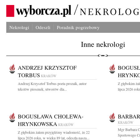
Nekrologi
Odeszli
Poradnik pogrzebowy
Inne nekrologi
ANDRZEJ KRZYSZTOF
BOGUSŁ
TORBUS
HRYNK
KRAKÓW
Andrzej Krzysztof Torbus poeta prozaik, autor
Z głębokim ża
tekstów piosenek, utworów dla...
lipca 2026 roku
BOGUSŁAWA CHOLEWA-
BARBAR
HRYNKOWSKA
KRAKÓW
KRAKÓW
Mgr Barbara C
Z głębokim żalem przyjęliśmy wiadomość, że 22
Sportowego Cra
lipca 2026 roku, w wieku 89 lat, odeszła nasza...