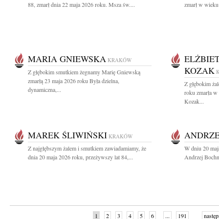
88, zmarł dnia 22 maja 2026 roku. Msza św....
zmarł w wieku 
MARIA GNIEWSKA
ELŻBIE
KRAKÓW
KOZAK
Z głębokim smutkiem żegnamy Marię Gniewską
zmarłą 23 maja 2026 roku Była dzielna,
Z głębokim ża
dynamiczna,...
roku zmarła w
Kozak...
MAREK ŚLIWIŃSKI
ANDRZE
KRAKÓW
Z najgłębszym żalem i smutkiem zawiadamiamy, że
W dniu 20 maj
dnia 20 maja 2026 roku, przeżywszy lat 84,...
Andrzej Bochni
1
2
3
4
5
6
...
191
następ