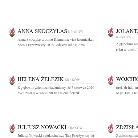
ANNA SKOCZYLAS
JOLANT
KRAKÓW
KRAKÓW
Anna Skoczylas z domu Klemensiewicz taterniczka i
Z głębokim ża
poetka Przeżywszy lat 97, odeszła od nas dnia...
roku w wieku 79
HELENA ŻELEZIK
WOJCIE
KRAKÓW
Z głębokim żalem zawiadamiamy, że 7 czerwca 2026
prof. dr hab. 
roku zmarła w wieku 98 lat Helena Żelezik...
Mąż, Tata, Dzia
JULIUSZ NOWACKI
ZDZISŁ
KRAKÓW
Juliusz Nowacki najukochańszy Tata Przeżywszy lat
Z żalem zawia