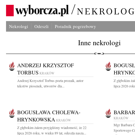
Nekrologi
Odeszli
Poradnik pogrzebowy
Inne nekrologi
ANDRZEJ KRZYSZTOF
BOGUSŁ
TORBUS
HRYNK
KRAKÓW
Andrzej Krzysztof Torbus poeta prozaik, autor
Z głębokim ża
tekstów piosenek, utworów dla...
lipca 2026 roku
BOGUSŁAWA CHOLEWA-
BARBAR
HRYNKOWSKA
KRAKÓW
KRAKÓW
Mgr Barbara C
Z głębokim żalem przyjęliśmy wiadomość, że 22
Sportowego Cra
lipca 2026 roku, w wieku 89 lat, odeszła nasza...