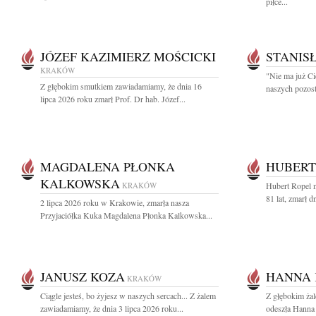
piłce...
JÓZEF KAZIMIERZ MOŚCICKI
STANIS
KRAKÓW
"Nie ma już Ci
Z głębokim smutkiem zawiadamiamy, że dnia 16
naszych pozost
lipca 2026 roku zmarł Prof. Dr hab. Józef...
MAGDALENA PŁONKA
HUBERT
KALKOWSKA
KRAKÓW
Hubert Ropel n
81 lat, zmarł d
2 lipca 2026 roku w Krakowie, zmarła nasza
Przyjaciółka Kuka Magdalena Płonka Kalkowska...
JANUSZ KOZA
HANNA 
KRAKÓW
Ciągle jesteś, bo żyjesz w naszych sercach... Z żalem
Z głębokim ża
zawiadamiamy, że dnia 3 lipca 2026 roku...
odeszła Hanna 