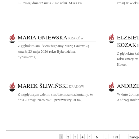
88, zmarł dnia 22 maja 2026 roku. Msza św....
zmarł w wieku 
MARIA GNIEWSKA
ELŻBIE
KRAKÓW
KOZAK
Z głębokim smutkiem żegnamy Marię Gniewską
zmarłą 23 maja 2026 roku Była dzielna,
Z głębokim ża
dynamiczna,...
roku zmarła w
Kozak...
MAREK ŚLIWIŃSKI
ANDRZE
KRAKÓW
Z najgłębszym żalem i smutkiem zawiadamiamy, że
W dniu 20 maj
dnia 20 maja 2026 roku, przeżywszy lat 84,...
Andrzej Bochni
1
2
3
4
5
6
...
191
następ