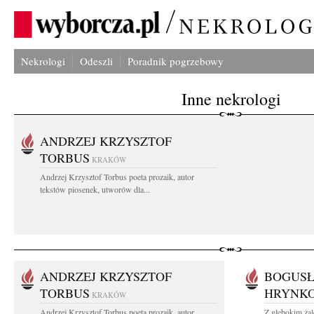
Nekrologi
Odeszli
Poradnik pogrzebowy
Inne nekrologi
ANDRZEJ KRZYSZTOF
TORBUS
KRAKÓW
Andrzej Krzysztof Torbus poeta prozaik, autor
tekstów piosenek, utworów dla...
ANDRZEJ KRZYSZTOF
BOGUSŁ
TORBUS
HRYNK
KRAKÓW
Andrzej Krzysztof Torbus poeta prozaik, autor
Z głębokim ża