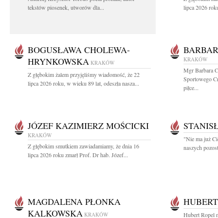
tekstów piosenek, utworów dla...
lipca 2026 roku
BOGUSŁAWA CHOLEWA-
BARBAR
HRYNKOWSKA
KRAKÓW
KRAKÓW
Mgr Barbara C
Z głębokim żalem przyjęliśmy wiadomość, że 22
Sportowego Cra
lipca 2026 roku, w wieku 89 lat, odeszła nasza...
piłce...
JÓZEF KAZIMIERZ MOŚCICKI
STANIS
KRAKÓW
"Nie ma już Ci
Z głębokim smutkiem zawiadamiamy, że dnia 16
naszych pozost
lipca 2026 roku zmarł Prof. Dr hab. Józef...
MAGDALENA PŁONKA
HUBERT
KALKOWSKA
KRAKÓW
Hubert Ropel n