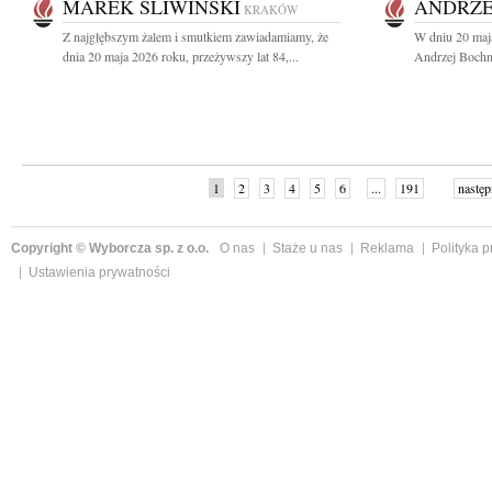
MAREK ŚLIWIŃSKI
ANDRZE
KRAKÓW
Z najgłębszym żalem i smutkiem zawiadamiamy, że
W dniu 20 maj
dnia 20 maja 2026 roku, przeżywszy lat 84,...
Andrzej Bochni
1
2
3
4
5
6
...
191
następ
Copyright © Wyborcza sp. z o.o.
O nas
Staże u nas
Reklama
Polityka 
Ustawienia prywatności