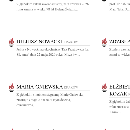
Z głębokim żalem zawiadamiamy, że 7 czerwca 2026
prof. dr hab. 
roku zmarła w wieku 98 lat Helena Żelezik...
Mąż, Tata, Dzia
JULIUSZ NOWACKI
ZDZISŁ
KRAKÓW
Juliusz Nowacki najukochańszy Tata Przeżywszy lat
Z żalem zawia
88, zmarł dnia 22 maja 2026 roku. Msza św....
zmarł w wieku 
MARIA GNIEWSKA
ELŻBIE
KRAKÓW
KOZAK
Z głębokim smutkiem żegnamy Marię Gniewską
zmarłą 23 maja 2026 roku Była dzielna,
Z głębokim ża
dynamiczna,...
roku zmarła w
Kozak...