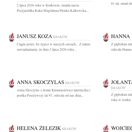
81 lat, zmarł d
2 lipca 2026 roku w Krakowie, zmarła nasza
Przyjaciółka Kuka Magdalena Płonka Kalkowska...
JANUSZ KOZA
HANNA 
KRAKÓW
Ciągle jesteś, bo żyjesz w naszych sercach... Z żalem
Z głębokim ża
zawiadamiamy, że dnia 3 lipca 2026 roku...
odeszła Hanna 
ANNA SKOCZYLAS
JOLANT
KRAKÓW
KRAKÓW
Anna Skoczylas z domu Klemensiewicz taterniczka i
Z głębokim ża
poetka Przeżywszy lat 97, odeszła od nas dnia...
roku w wieku 79
HELENA ŻELEZIK
WOJCIE
KRAKÓW