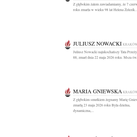
Z głębokim żalem zawiadamiamy, że 7 czer
roku zmarła w wieku 98 lat Helena Żelezik..
JULIUSZ NOWACKI
KRAKÓ
Juliusz Nowacki najukochańszy Tata Przeży
88, zmarł dnia 22 maja 2026 roku. Msza św.
MARIA GNIEWSKA
KRAKÓ
Z głębokim smutkiem żegnamy Marię Gnie
zmarłą 23 maja 2026 roku Była dzielna,
dynamiczna,...