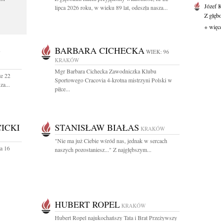
Józef 
lipca 2026 roku, w wieku 89 lat, odeszła nasza...
Z głęb
+ więc
-
BARBARA CICHECKA
WIEK: 96
KRAKÓW
Mgr Barbara Cichecka Zawodniczka Klubu
że 22
Sportowego Cracovia 4-krotna mistrzyni Polski w
za...
piłce...
ICKI
STANISŁAW BIAŁAS
KRAKÓW
"Nie ma już Ciebie wśród nas, jednak w sercach
a 16
naszych pozostaniesz..." Z najgłębszym...
HUBERT ROPEL
KRAKÓW
Hubert Ropel najukochańszy Tata i Brat Przeżywszy