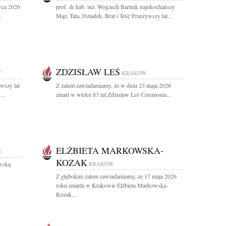
wca 2026
prof. dr hab. inż. Wojciech Bartnik najukochańszy
.
Mąż, Tata, Dziadek, Brat i Teść Przeżywszy lat...
ZDZISŁAW LEŚ
W
KRAKÓW
wszy lat
Z żalem zawiadamiamy, że w dniu 23 maja 2026
...
zmarł w wieku 83 lat Zdzisław Leś Ceremonia...
ELŻBIETA MARKOWSKA-
W
KOZAK
wską
KRAKÓW
Z głębokim żalem zawiadamiamy, że 17 maja 2026
roku zmarła w Krakowie Elżbieta Markowska-
Kozak...