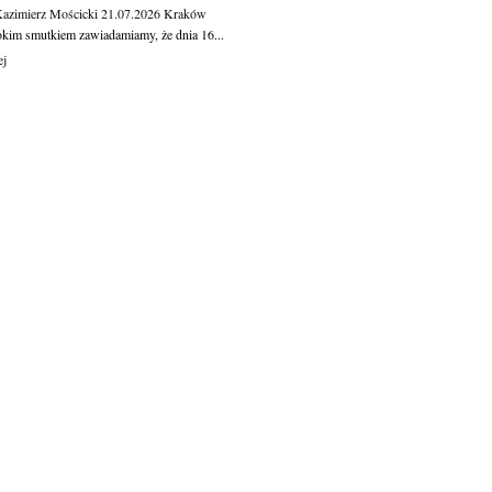
Kazimierz Mościcki
21.07.2026
Kraków
okim smutkiem zawiadamiamy, że dnia 16...
ej