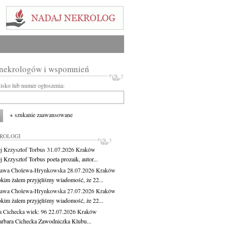
 nekrologów i wspomnień
wisko lub numer ogłoszenia:
+ szukanie zaawansowane
KROLOGI
j Krzysztof Torbus
31.07.2026
Kraków
 Krzysztof Torbus poeta prozaik, autor...
ława Cholewa-Hrynkowska
28.07.2026
Kraków
okim żalem przyjęliśmy wiadomość, że 22...
ława Cholewa-Hrynkowska
27.07.2026
Kraków
okim żalem przyjęliśmy wiadomość, że 22...
a Cichecka
wiek: 96
22.07.2026
Kraków
rbara Cichecka Zawodniczka Klubu...