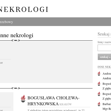
grzebowy
Inne nekrologi
Szukaj
Imię i naz
tor
INNE NE
Andrze
Andrzej
Bogus
Z głęb
Bogus
BOGUSŁAWA CHOLEWA-
Z głęb
HRYNKOWSKA
Barbar
KRAKÓW
Mgr Ba
tor
Z głębokim żalem przyjęliśmy wiadomość, że 22