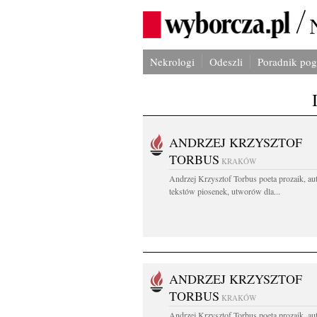
Nekrologi
Odeszli
Poradnik po
ANDRZEJ KRZYSZTOF
TORBUS
KRAKÓW
Andrzej Krzysztof Torbus poeta prozaik, au
tekstów piosenek, utworów dla...
ANDRZEJ KRZYSZTOF
TORBUS
KRAKÓW
Andrzej Krzysztof Torbus poeta prozaik, au