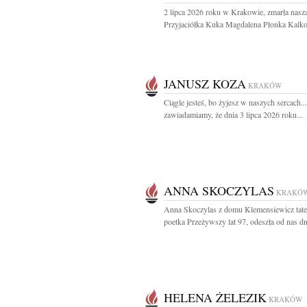
2 lipca 2026 roku w Krakowie, zmarła nasz
Przyjaciółka Kuka Magdalena Płonka Kalko
JANUSZ KOZA
KRAKÓW
Ciągle jesteś, bo żyjesz w naszych sercach..
zawiadamiamy, że dnia 3 lipca 2026 roku...
ANNA SKOCZYLAS
KRAKÓ
Anna Skoczylas z domu Klemensiewicz tater
poetka Przeżywszy lat 97, odeszła od nas dni
HELENA ŻELEZIK
KRAKÓW