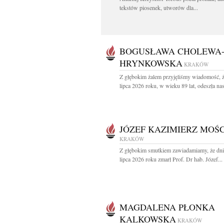
tekstów piosenek, utworów dla...
BOGUSŁAWA CHOLEWA
HRYNKOWSKA
KRAKÓW
Z głębokim żalem przyjęliśmy wiadomość, 
lipca 2026 roku, w wieku 89 lat, odeszła nas
JÓZEF KAZIMIERZ MOŚC
KRAKÓW
Z głębokim smutkiem zawiadamiamy, że dni
lipca 2026 roku zmarł Prof. Dr hab. Józef...
MAGDALENA PŁONKA
KALKOWSKA
KRAKÓW