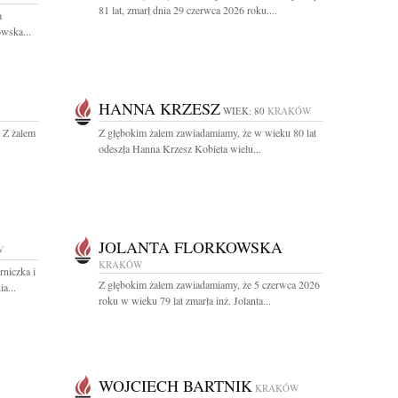
81 lat, zmarł dnia 29 czerwca 2026 roku....
a
wska...
HANNA KRZESZ
WIEK: 80
KRAKÓW
. Z żalem
Z głębokim żalem zawiadamiamy, że w wieku 80 lat
odeszła Hanna Krzesz Kobieta wielu...
JOLANTA FLORKOWSKA
W
KRAKÓW
niczka i
Z głębokim żalem zawiadamiamy, że 5 czerwca 2026
a...
roku w wieku 79 lat zmarła inż. Jolanta...
WOJCIECH BARTNIK
KRAKÓW