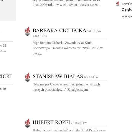
Józef 
lipca 2026 roku, w wieku 89 lat, odeszła nasza...
Z głęb
+ więc
-
BARBARA CICHECKA
WIEK: 96
KRAKÓW
Mgr Barbara Cichecka Zawodniczka Klubu
że 22
Sportowego Cracovia 4-krotna mistrzyni Polski w
za...
piłce...
ICKI
STANISŁAW BIAŁAS
KRAKÓW
"Nie ma już Ciebie wśród nas, jednak w sercach
a 16
naszych pozostaniesz..." Z najgłębszym...
HUBERT ROPEL
KRAKÓW
Hubert Ropel najukochańszy Tata i Brat Przeżywszy