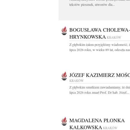
tekstów piosenek, utworów dla...
BOGUSŁAWA CHOLEWA
HRYNKOWSKA
KRAKÓW
Z głębokim żalem przyjęliśmy wiadomość, 
lipca 2026 roku, w wieku 89 lat, odeszła nas
JÓZEF KAZIMIERZ MOŚC
KRAKÓW
Z głębokim smutkiem zawiadamiamy, że dni
lipca 2026 roku zmarł Prof. Dr hab. Józef...
MAGDALENA PŁONKA
KALKOWSKA
KRAKÓW