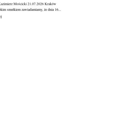
Kazimierz Mościcki
21.07.2026
Kraków
okim smutkiem zawiadamiamy, że dnia 16...
ej