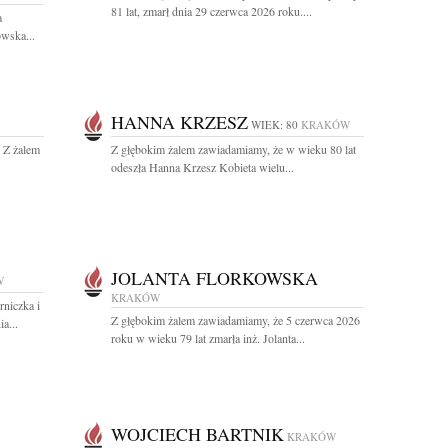
81 lat, zmarł dnia 29 czerwca 2026 roku....
a
wska...
HANNA KRZESZ
WIEK: 80
KRAKÓW
. Z żalem
Z głębokim żalem zawiadamiamy, że w wieku 80 lat
odeszła Hanna Krzesz Kobieta wielu...
JOLANTA FLORKOWSKA
W
KRAKÓW
niczka i
Z głębokim żalem zawiadamiamy, że 5 czerwca 2026
a...
roku w wieku 79 lat zmarła inż. Jolanta...
WOJCIECH BARTNIK
KRAKÓW