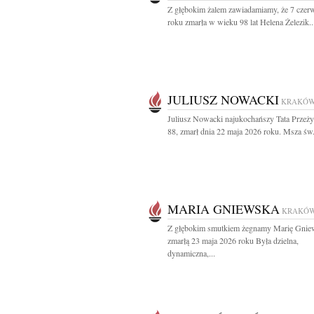
Z głębokim żalem zawiadamiamy, że 7 czer
roku zmarła w wieku 98 lat Helena Żelezik..
JULIUSZ NOWACKI
KRAKÓ
Juliusz Nowacki najukochańszy Tata Przeży
88, zmarł dnia 22 maja 2026 roku. Msza św.
MARIA GNIEWSKA
KRAKÓ
Z głębokim smutkiem żegnamy Marię Gnie
zmarłą 23 maja 2026 roku Była dzielna,
dynamiczna,...