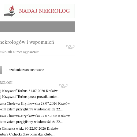
 nekrologów i wspomnień
wisko lub numer ogłoszenia:
+ szukanie zaawansowane
KROLOGI
j Krzysztof Torbus
31.07.2026
Kraków
 Krzysztof Torbus poeta prozaik, autor...
ława Cholewa-Hrynkowska
28.07.2026
Kraków
okim żalem przyjęliśmy wiadomość, że 22...
ława Cholewa-Hrynkowska
27.07.2026
Kraków
okim żalem przyjęliśmy wiadomość, że 22...
a Cichecka
wiek: 96
22.07.2026
Kraków
rbara Cichecka Zawodniczka Klubu...