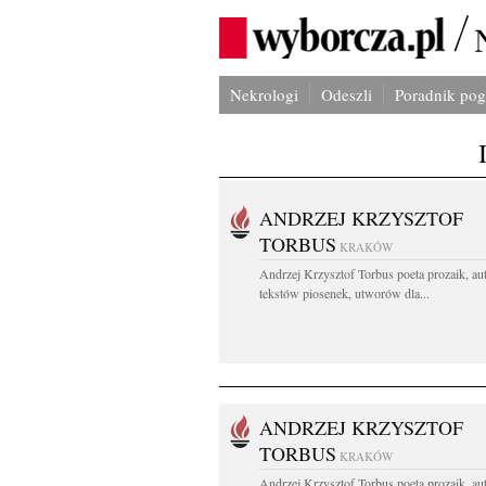
Nekrologi
Odeszli
Poradnik po
ANDRZEJ KRZYSZTOF
TORBUS
KRAKÓW
Andrzej Krzysztof Torbus poeta prozaik, au
tekstów piosenek, utworów dla...
ANDRZEJ KRZYSZTOF
TORBUS
KRAKÓW
Andrzej Krzysztof Torbus poeta prozaik, au