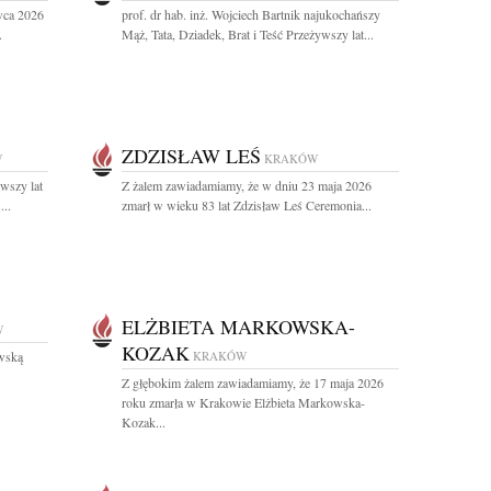
wca 2026
prof. dr hab. inż. Wojciech Bartnik najukochańszy
.
Mąż, Tata, Dziadek, Brat i Teść Przeżywszy lat...
ZDZISŁAW LEŚ
W
KRAKÓW
wszy lat
Z żalem zawiadamiamy, że w dniu 23 maja 2026
...
zmarł w wieku 83 lat Zdzisław Leś Ceremonia...
ELŻBIETA MARKOWSKA-
W
KOZAK
wską
KRAKÓW
Z głębokim żalem zawiadamiamy, że 17 maja 2026
roku zmarła w Krakowie Elżbieta Markowska-
Kozak...