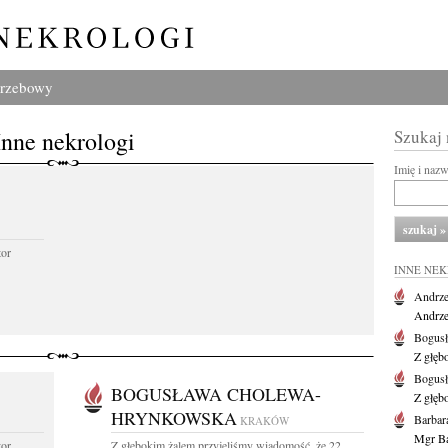
grzebowy
Inne nekrologi
Szukaj
Imię i naz
tor
INNE NE
Andrze
Andrzej
Bogus
Z głęb
Bogus
BOGUSŁAWA CHOLEWA-
Z głęb
HRYNKOWSKA
Barbar
KRAKÓW
Mgr Ba
tor
Z głębokim żalem przyjęliśmy wiadomość, że 22