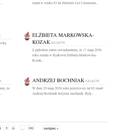
...
zmarł w wieku 83 lat Zdzisław Leś Ceremonia...
ELŻBIETA MARKOWSKA-
W
KOZAK
wską
KRAKÓW
Z głębokim żalem zawiadamiamy, że 17 maja 2026
roku zmarła w Krakowie Elżbieta Markowska-
Kozak...
ANDRZEJ BOCHNIAK
W
KRAKÓW
amy, że
W dniu 20 maja 2026 roku przeżywszy lat 82 zmarł
..
Andrzej Bochniak Inżynier mechanik. Były...
4
5
6
...
191
następne »