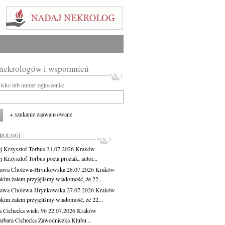
 nekrologów i wspomnień
wisko lub numer ogłoszenia:
+ szukanie zaawansowane
KROLOGI
j Krzysztof Torbus
31.07.2026
Kraków
 Krzysztof Torbus poeta prozaik, autor...
ława Cholewa-Hrynkowska
28.07.2026
Kraków
okim żalem przyjęliśmy wiadomość, że 22...
ława Cholewa-Hrynkowska
27.07.2026
Kraków
okim żalem przyjęliśmy wiadomość, że 22...
a Cichecka
wiek: 96
22.07.2026
Kraków
rbara Cichecka Zawodniczka Klubu...