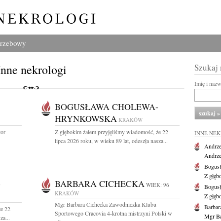
grzebowy
Inne nekrologi
Szukaj
Imię i naz
BOGUSŁAWA CHOLEWA-
HRYNKOWSKA
KRAKÓW
tor
Z głębokim żalem przyjęliśmy wiadomość, że 22
INNE NE
lipca 2026 roku, w wieku 89 lat, odeszła nasza...
Andrze
Andrzej
Bogus
Z głęb
-
BARBARA CICHECKA
WIEK: 96
Bogus
KRAKÓW
Z głęb
Mgr Barbara Cichecka Zawodniczka Klubu
Barbar
że 22
Sportowego Cracovia 4-krotna mistrzyni Polski w
Mgr Ba
za...