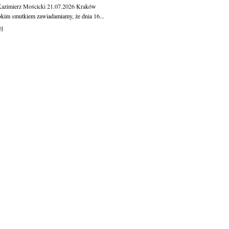
Kazimierz Mościcki
21.07.2026
Kraków
okim smutkiem zawiadamiamy, że dnia 16...
ej