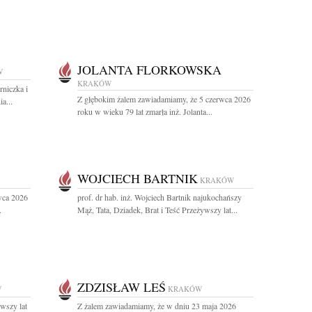
JOLANTA FLORKOWSKA
W
KRAKÓW
niczka i
Z głębokim żalem zawiadamiamy, że 5 czerwca 2026
a...
roku w wieku 79 lat zmarła inż. Jolanta...
WOJCIECH BARTNIK
KRAKÓW
wca 2026
prof. dr hab. inż. Wojciech Bartnik najukochańszy
.
Mąż, Tata, Dziadek, Brat i Teść Przeżywszy lat...
ZDZISŁAW LEŚ
W
KRAKÓW
wszy lat
Z żalem zawiadamiamy, że w dniu 23 maja 2026