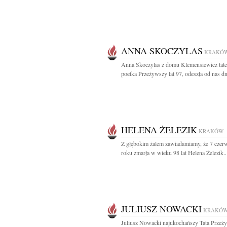
ANNA SKOCZYLAS
KRAKÓ
Anna Skoczylas z domu Klemensiewicz tater
poetka Przeżywszy lat 97, odeszła od nas dni
HELENA ŻELEZIK
KRAKÓW
Z głębokim żalem zawiadamiamy, że 7 czer
roku zmarła w wieku 98 lat Helena Żelezik..
JULIUSZ NOWACKI
KRAKÓ
Juliusz Nowacki najukochańszy Tata Przeży