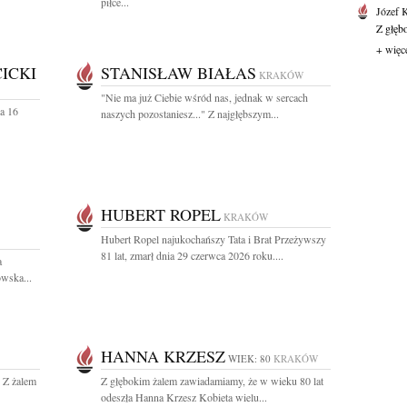
piłce...
Józef 
Z głęb
+ więc
ICKI
STANISŁAW BIAŁAS
KRAKÓW
"Nie ma już Ciebie wśród nas, jednak w sercach
a 16
naszych pozostaniesz..." Z najgłębszym...
HUBERT ROPEL
KRAKÓW
Hubert Ropel najukochańszy Tata i Brat Przeżywszy
81 lat, zmarł dnia 29 czerwca 2026 roku....
a
wska...
HANNA KRZESZ
WIEK: 80
KRAKÓW
. Z żalem
Z głębokim żalem zawiadamiamy, że w wieku 80 lat
odeszła Hanna Krzesz Kobieta wielu...