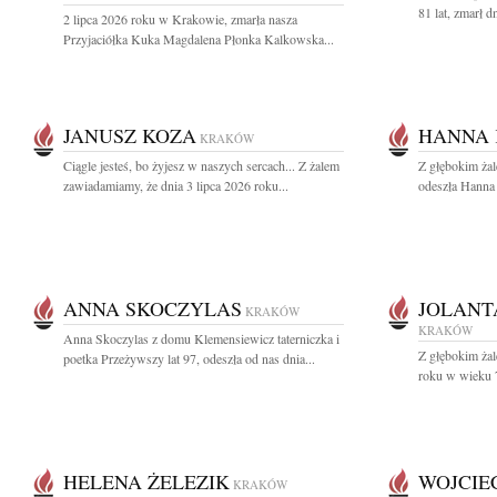
81 lat, zmarł d
2 lipca 2026 roku w Krakowie, zmarła nasza
Przyjaciółka Kuka Magdalena Płonka Kalkowska...
JANUSZ KOZA
HANNA 
KRAKÓW
Ciągle jesteś, bo żyjesz w naszych sercach... Z żalem
Z głębokim ża
zawiadamiamy, że dnia 3 lipca 2026 roku...
odeszła Hanna 
ANNA SKOCZYLAS
JOLANT
KRAKÓW
KRAKÓW
Anna Skoczylas z domu Klemensiewicz taterniczka i
Z głębokim ża
poetka Przeżywszy lat 97, odeszła od nas dnia...
roku w wieku 79
HELENA ŻELEZIK
WOJCIE
KRAKÓW