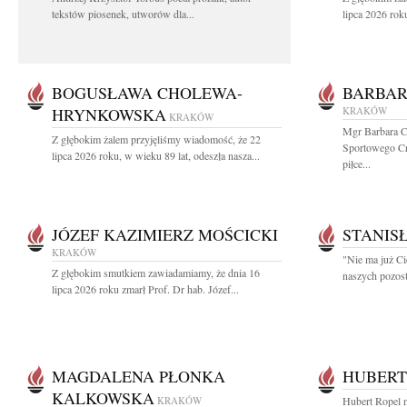
tekstów piosenek, utworów dla...
lipca 2026 roku
BOGUSŁAWA CHOLEWA-
BARBAR
HRYNKOWSKA
KRAKÓW
KRAKÓW
Mgr Barbara C
Z głębokim żalem przyjęliśmy wiadomość, że 22
Sportowego Cra
lipca 2026 roku, w wieku 89 lat, odeszła nasza...
piłce...
JÓZEF KAZIMIERZ MOŚCICKI
STANIS
KRAKÓW
"Nie ma już Ci
Z głębokim smutkiem zawiadamiamy, że dnia 16
naszych pozost
lipca 2026 roku zmarł Prof. Dr hab. Józef...
MAGDALENA PŁONKA
HUBERT
KALKOWSKA
KRAKÓW
Hubert Ropel n