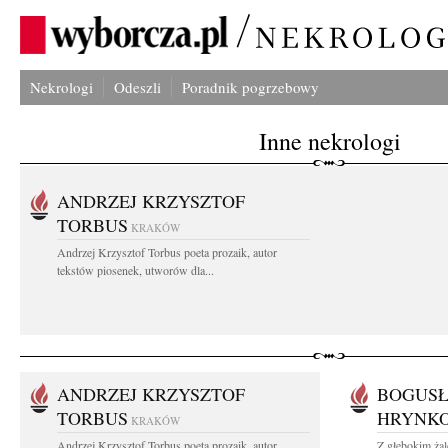
Nekrologi
Odeszli
Poradnik pogrzebowy
Inne nekrologi
ANDRZEJ KRZYSZTOF
TORBUS
KRAKÓW
Andrzej Krzysztof Torbus poeta prozaik, autor
tekstów piosenek, utworów dla...
ANDRZEJ KRZYSZTOF
BOGUSŁ
TORBUS
HRYNK
KRAKÓW
Andrzej Krzysztof Torbus poeta prozaik, autor
Z głębokim ża