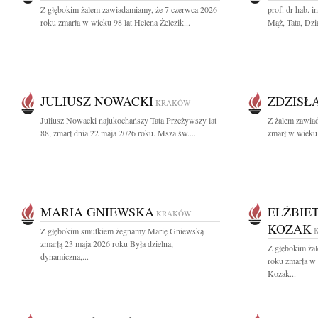
Z głębokim żalem zawiadamiamy, że 7 czerwca 2026
prof. dr hab. 
roku zmarła w wieku 98 lat Helena Żelezik...
Mąż, Tata, Dzia
JULIUSZ NOWACKI
ZDZISŁ
KRAKÓW
Juliusz Nowacki najukochańszy Tata Przeżywszy lat
Z żalem zawia
88, zmarł dnia 22 maja 2026 roku. Msza św....
zmarł w wieku 
MARIA GNIEWSKA
ELŻBIE
KRAKÓW
KOZAK
Z głębokim smutkiem żegnamy Marię Gniewską
zmarłą 23 maja 2026 roku Była dzielna,
Z głębokim ża
dynamiczna,...
roku zmarła w
Kozak...