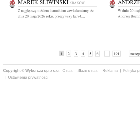
MAREK ŚLIWIŃSKI
ANDRZE
KRAKÓW
Z najgłębszym żalem i smutkiem zawiadamiamy, że
W dniu 20 maj
dnia 20 maja 2026 roku, przeżywszy lat 84,...
Andrzej Bochni
1
2
3
4
5
6
...
191
następ
Copyright © Wyborcza sp. z o.o.
O nas
Staże u nas
Reklama
Polityka 
Ustawienia prywatności