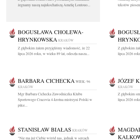
żegnamy naszą najukochańszą Amelię Lontouo...
tekstów piosen
BOGUSŁAWA CHOLEWA-
BOGUSŁ
HRYNKOWSKA
HRYNK
KRAKÓW
Z głębokim żalem przyjęliśmy wiadomość, że 22
Z głębokim ża
lipca 2026 roku, w wieku 89 lat, odeszła nasza...
lipca 2026 roku
BARBARA CICHECKA
JÓZEF 
WIEK: 96
KRAKÓW
KRAKÓW
Mgr Barbara Cichecka Zawodniczka Klubu
Z głębokim sm
Sportowego Cracovia 4-krotna mistrzyni Polski w
lipca 2026 roku
piłce...
STANISŁAW BIAŁAS
MAGDA
KRAKÓW
KALKO
"Nie ma już Ciebie wśród nas, jednak w sercach