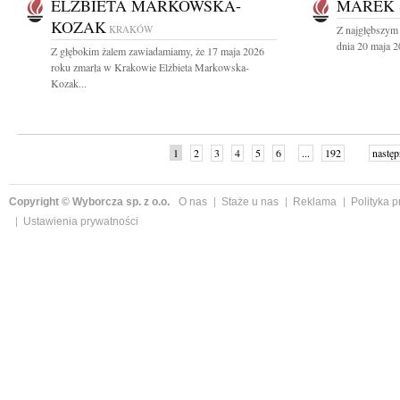
ELŻBIETA MARKOWSKA-
MAREK 
KOZAK
KRAKÓW
Z najgłębszym
dnia 20 maja 2
Z głębokim żalem zawiadamiamy, że 17 maja 2026
roku zmarła w Krakowie Elżbieta Markowska-
Kozak...
1
2
3
4
5
6
...
192
następ
Copyright © Wyborcza sp. z o.o.
O nas
Staże u nas
Reklama
Polityka 
Ustawienia prywatności