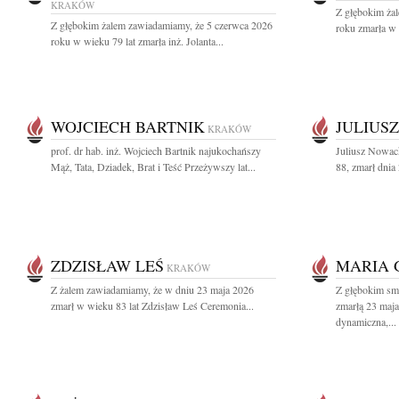
KRAKÓW
Z głębokim ża
Z głębokim żalem zawiadamiamy, że 5 czerwca 2026
roku zmarła w 
roku w wieku 79 lat zmarła inż. Jolanta...
WOJCIECH BARTNIK
JULIUS
KRAKÓW
prof. dr hab. inż. Wojciech Bartnik najukochańszy
Juliusz Nowack
Mąż, Tata, Dziadek, Brat i Teść Przeżywszy lat...
88, zmarł dnia
ZDZISŁAW LEŚ
MARIA 
KRAKÓW
Z żalem zawiadamiamy, że w dniu 23 maja 2026
Z głębokim s
zmarł w wieku 83 lat Zdzisław Leś Ceremonia...
zmarłą 23 maja
dynamiczna,...