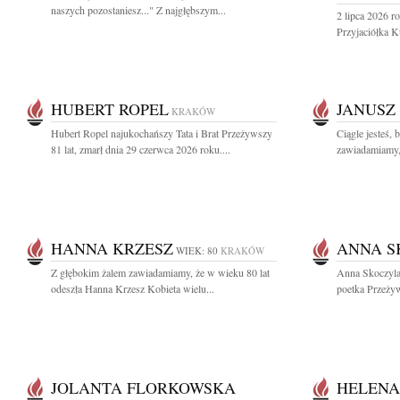
naszych pozostaniesz..." Z najgłębszym...
2 lipca 2026 r
Przyjaciółka 
HUBERT ROPEL
JANUSZ
KRAKÓW
Hubert Ropel najukochańszy Tata i Brat Przeżywszy
Ciągle jesteś, 
81 lat, zmarł dnia 29 czerwca 2026 roku....
zawiadamiamy, 
HANNA KRZESZ
ANNA S
WIEK: 80
KRAKÓW
Z głębokim żalem zawiadamiamy, że w wieku 80 lat
Anna Skoczyla
odeszła Hanna Krzesz Kobieta wielu...
poetka Przeżyws
JOLANTA FLORKOWSKA
HELENA