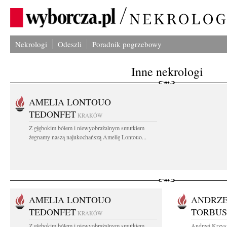
Nekrologi
Odeszli
Poradnik pogrzebowy
Inne nekrologi
AMELIA LONTOUO
TEDONFET
KRAKÓW
Z głębokim bólem i niewyobrażalnym smutkiem
żegnamy naszą najukochańszą Amelię Lontouo...
AMELIA LONTOUO
ANDRZE
TEDONFET
TORBUS
KRAKÓW
Z głębokim bólem i niewyobrażalnym smutkiem
Andrzej Krzysz