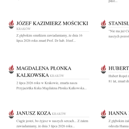
piłce...
JÓZEF KAZIMIERZ MOŚCICKI
STANIS
KRAKÓW
"Nie ma już Ci
Z głębokim smutkiem zawiadamiamy, że dnia 16
naszych pozost
lipca 2026 roku zmarł Prof. Dr hab. Józef...
MAGDALENA PŁONKA
HUBERT
KALKOWSKA
KRAKÓW
Hubert Ropel n
81 lat, zmarł d
2 lipca 2026 roku w Krakowie, zmarła nasza
Przyjaciółka Kuka Magdalena Płonka Kalkowska...
JANUSZ KOZA
HANNA 
KRAKÓW
Ciągle jesteś, bo żyjesz w naszych sercach... Z żalem
Z głębokim ża
zawiadamiamy, że dnia 3 lipca 2026 roku...
odeszła Hanna 