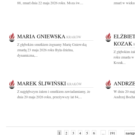
88, zmarł dnia 22 maja 2026 roku. Msza św....
zmarł w wieku 
MARIA GNIEWSKA
ELŻBIE
KRAKÓW
KOZAK
Z głębokim smutkiem żegnamy Marię Gniewską
zmarłą 23 maja 2026 roku Była dzielna,
Z głębokim ża
dynamiczna,...
roku zmarła w
Kozak...
MAREK ŚLIWIŃSKI
ANDRZE
KRAKÓW
Z najgłębszym żalem i smutkiem zawiadamiamy, że
W dniu 20 maj
dnia 20 maja 2026 roku, przeżywszy lat 84,...
Andrzej Bochni
1
2
3
4
5
6
...
191
następ