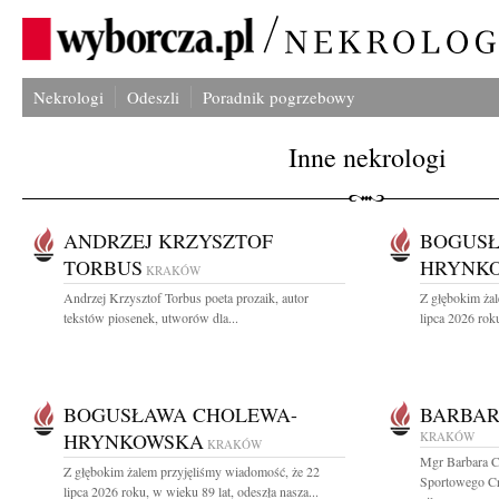
Nekrologi
Odeszli
Poradnik pogrzebowy
Inne nekrologi
ANDRZEJ KRZYSZTOF
BOGUSŁ
TORBUS
HRYNK
KRAKÓW
Andrzej Krzysztof Torbus poeta prozaik, autor
Z głębokim ża
tekstów piosenek, utworów dla...
lipca 2026 roku
BOGUSŁAWA CHOLEWA-
BARBAR
HRYNKOWSKA
KRAKÓW
KRAKÓW
Mgr Barbara C
Z głębokim żalem przyjęliśmy wiadomość, że 22
Sportowego Cra
lipca 2026 roku, w wieku 89 lat, odeszła nasza...