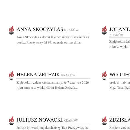
ANNA SKOCZYLAS
JOLANT
KRAKÓW
KRAKÓW
Anna Skoczylas z domu Klemensiewicz taterniczka i
Z głębokim ża
poetka Przeżywszy lat 97, odeszła od nas dnia...
roku w wieku 79
HELENA ŻELEZIK
WOJCIE
KRAKÓW
Z głębokim żalem zawiadamiamy, że 7 czerwca 2026
prof. dr hab. 
roku zmarła w wieku 98 lat Helena Żelezik...
Mąż, Tata, Dzia
JULIUSZ NOWACKI
ZDZISŁ
KRAKÓW
Juliusz Nowacki najukochańszy Tata Przeżywszy lat
Z żalem zawia