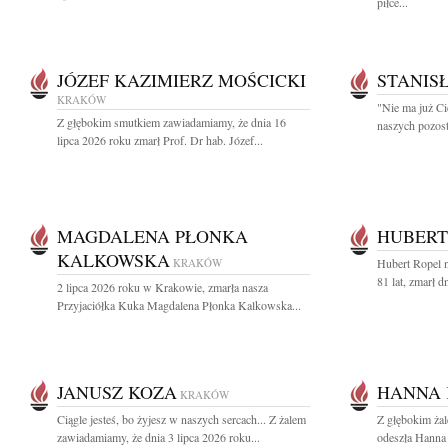
piłce...
JÓZEF KAZIMIERZ MOŚCICKI
STANIS
KRAKÓW
"Nie ma już Ci
Z głębokim smutkiem zawiadamiamy, że dnia 16
naszych pozost
lipca 2026 roku zmarł Prof. Dr hab. Józef...
MAGDALENA PŁONKA
HUBERT
KALKOWSKA
KRAKÓW
Hubert Ropel n
81 lat, zmarł d
2 lipca 2026 roku w Krakowie, zmarła nasza
Przyjaciółka Kuka Magdalena Płonka Kalkowska...
JANUSZ KOZA
HANNA 
KRAKÓW
Ciągle jesteś, bo żyjesz w naszych sercach... Z żalem
Z głębokim ża
zawiadamiamy, że dnia 3 lipca 2026 roku...
odeszła Hanna 