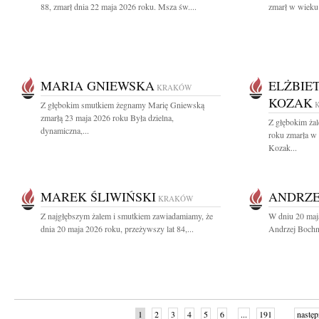
88, zmarł dnia 22 maja 2026 roku. Msza św....
zmarł w wieku 
MARIA GNIEWSKA
ELŻBIE
KRAKÓW
KOZAK
Z głębokim smutkiem żegnamy Marię Gniewską
zmarłą 23 maja 2026 roku Była dzielna,
Z głębokim ża
dynamiczna,...
roku zmarła w
Kozak...
MAREK ŚLIWIŃSKI
ANDRZE
KRAKÓW
Z najgłębszym żalem i smutkiem zawiadamiamy, że
W dniu 20 maj
dnia 20 maja 2026 roku, przeżywszy lat 84,...
Andrzej Bochni
1
2
3
4
5
6
...
191
następ