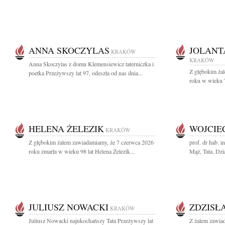
ANNA SKOCZYLAS
JOLANT
KRAKÓW
KRAKÓW
Anna Skoczylas z domu Klemensiewicz taterniczka i
Z głębokim ża
poetka Przeżywszy lat 97, odeszła od nas dnia...
roku w wieku 79
HELENA ŻELEZIK
WOJCIE
KRAKÓW
Z głębokim żalem zawiadamiamy, że 7 czerwca 2026
prof. dr hab. 
roku zmarła w wieku 98 lat Helena Żelezik...
Mąż, Tata, Dzia
JULIUSZ NOWACKI
ZDZISŁ
KRAKÓW
Juliusz Nowacki najukochańszy Tata Przeżywszy lat
Z żalem zawia