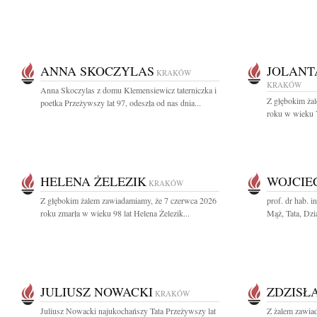
ANNA SKOCZYLAS
JOLANT
KRAKÓW
KRAKÓW
Anna Skoczylas z domu Klemensiewicz taterniczka i
Z głębokim ża
poetka Przeżywszy lat 97, odeszła od nas dnia...
roku w wieku 79
HELENA ŻELEZIK
WOJCIE
KRAKÓW
Z głębokim żalem zawiadamiamy, że 7 czerwca 2026
prof. dr hab. 
roku zmarła w wieku 98 lat Helena Żelezik...
Mąż, Tata, Dzia
JULIUSZ NOWACKI
ZDZISŁ
KRAKÓW
Juliusz Nowacki najukochańszy Tata Przeżywszy lat
Z żalem zawia