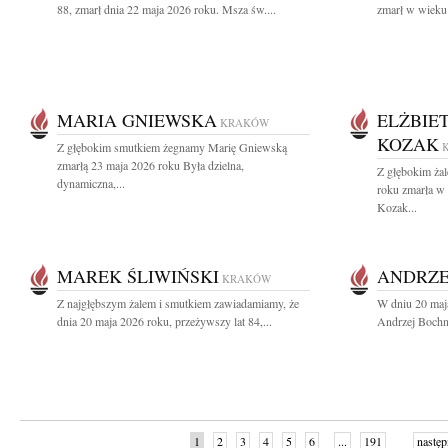
88, zmarł dnia 22 maja 2026 roku. Msza św....
zmarł w wieku 
MARIA GNIEWSKA
ELŻBIE
KRAKÓW
KOZAK
Z głębokim smutkiem żegnamy Marię Gniewską
zmarłą 23 maja 2026 roku Była dzielna,
Z głębokim ża
dynamiczna,...
roku zmarła w
Kozak...
MAREK ŚLIWIŃSKI
ANDRZE
KRAKÓW
Z najgłębszym żalem i smutkiem zawiadamiamy, że
W dniu 20 maj
dnia 20 maja 2026 roku, przeżywszy lat 84,...
Andrzej Bochni
1
2
3
4
5
6
...
191
następ