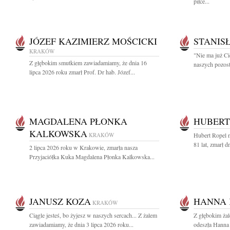
piłce...
JÓZEF KAZIMIERZ MOŚCICKI
STANIS
KRAKÓW
"Nie ma już Ci
Z głębokim smutkiem zawiadamiamy, że dnia 16
naszych pozost
lipca 2026 roku zmarł Prof. Dr hab. Józef...
MAGDALENA PŁONKA
HUBERT
KALKOWSKA
KRAKÓW
Hubert Ropel n
81 lat, zmarł d
2 lipca 2026 roku w Krakowie, zmarła nasza
Przyjaciółka Kuka Magdalena Płonka Kalkowska...
JANUSZ KOZA
HANNA 
KRAKÓW
Ciągle jesteś, bo żyjesz w naszych sercach... Z żalem
Z głębokim ża
zawiadamiamy, że dnia 3 lipca 2026 roku...
odeszła Hanna 