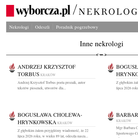
Nekrologi
Odeszli
Poradnik pogrzebowy
Inne nekrologi
ANDRZEJ KRZYSZTOF
BOGUSŁ
TORBUS
HRYNK
KRAKÓW
Andrzej Krzysztof Torbus poeta prozaik, autor
Z głębokim ża
tekstów piosenek, utworów dla...
lipca 2026 roku
BOGUSŁAWA CHOLEWA-
BARBAR
HRYNKOWSKA
KRAKÓW
KRAKÓW
Mgr Barbara C
Z głębokim żalem przyjęliśmy wiadomość, że 22
Sportowego Cra
lipca 2026 roku, w wieku 89 lat, odeszła nasza...