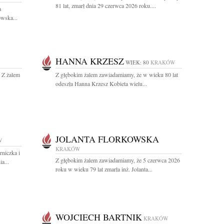
81 lat, zmarł dnia 29 czerwca 2026 roku....
a
wska...
HANNA KRZESZ
WIEK: 80
KRAKÓW
. Z żalem
Z głębokim żalem zawiadamiamy, że w wieku 80 lat
odeszła Hanna Krzesz Kobieta wielu...
JOLANTA FLORKOWSKA
W
KRAKÓW
niczka i
Z głębokim żalem zawiadamiamy, że 5 czerwca 2026
a...
roku w wieku 79 lat zmarła inż. Jolanta...
WOJCIECH BARTNIK
KRAKÓW