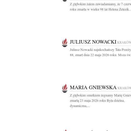
Z głębokim żalem zawiadamiamy, że 7 czer
roku zmarła w wieku 98 lat Helena Żelezik..
JULIUSZ NOWACKI
KRAKÓ
Juliusz Nowacki najukochańszy Tata Przeży
88, zmarł dnia 22 maja 2026 roku. Msza św.
MARIA GNIEWSKA
KRAKÓ
Z głębokim smutkiem żegnamy Marię Gnie
zmarłą 23 maja 2026 roku Była dzielna,
dynamiczna,...