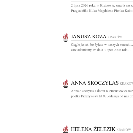
2 lipca 2026 roku w Krakowie, zmarła nasz
Przyjaciółka Kuka Magdalena Płonka Kalko
JANUSZ KOZA
KRAKÓW
Ciągle jesteś, bo żyjesz w naszych sercach..
zawiadamiamy, że dnia 3 lipca 2026 roku...
ANNA SKOCZYLAS
KRAKÓ
Anna Skoczylas z domu Klemensiewicz tater
poetka Przeżywszy lat 97, odeszła od nas dni
HELENA ŻELEZIK
KRAKÓW