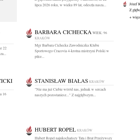
Józef 
lipca 2026 roku, w wieku 89 lat, odeszła nasza...
Z głęb
+ więc
-
BARBARA CICHECKA
WIEK: 96
KRAKÓW
Mgr Barbara Cichecka Zawodniczka Klubu
że 22
Sportowego Cracovia 4-krotna mistrzyni Polski w
za...
piłce...
ICKI
STANISŁAW BIAŁAS
KRAKÓW
"Nie ma już Ciebie wśród nas, jednak w sercach
a 16
naszych pozostaniesz..." Z najgłębszym...
HUBERT ROPEL
KRAKÓW
Hubert Ropel najukochańszy Tata i Brat Przeżywszy