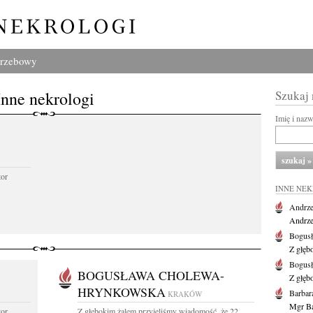
grzebowy
Inne nekrologi
Szukaj
Imię i naz
tor
INNE NE
Andrze
Andrzej
Bogus
Z głęb
Bogus
BOGUSŁAWA CHOLEWA-
Z głęb
HRYNKOWSKA
Barbar
KRAKÓW
Mgr Ba
tor
Z głębokim żalem przyjęliśmy wiadomość, że 22