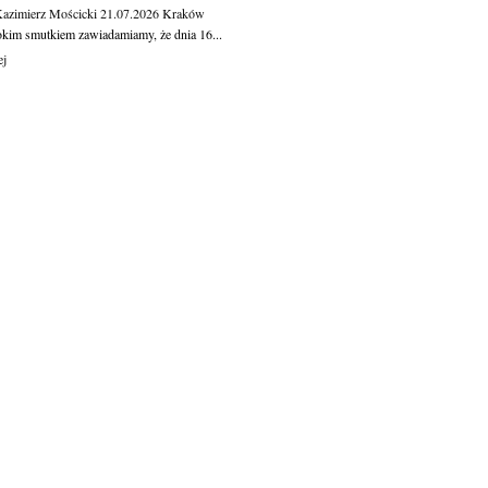
Kazimierz Mościcki
21.07.2026
Kraków
okim smutkiem zawiadamiamy, że dnia 16...
ej