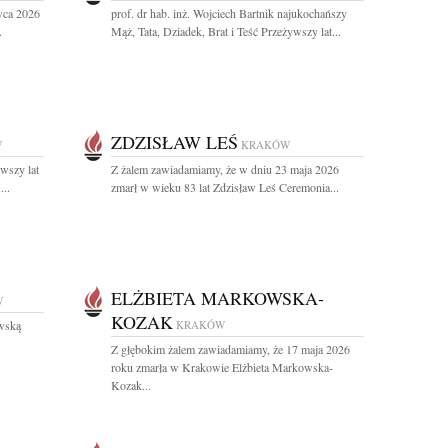
wca 2026
prof. dr hab. inż. Wojciech Bartnik najukochańszy
.
Mąż, Tata, Dziadek, Brat i Teść Przeżywszy lat...
ZDZISŁAW LEŚ
W
KRAKÓW
wszy lat
Z żalem zawiadamiamy, że w dniu 23 maja 2026
...
zmarł w wieku 83 lat Zdzisław Leś Ceremonia...
ELŻBIETA MARKOWSKA-
W
KOZAK
wską
KRAKÓW
Z głębokim żalem zawiadamiamy, że 17 maja 2026
roku zmarła w Krakowie Elżbieta Markowska-
Kozak...