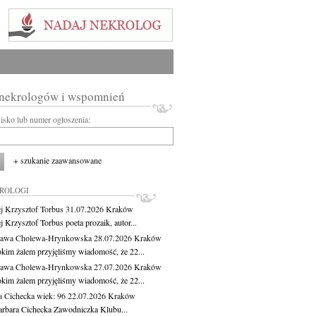
 nekrologów i wspomnień
wisko lub numer ogłoszenia:
+ szukanie zaawansowane
KROLOGI
j Krzysztof Torbus
31.07.2026
Kraków
 Krzysztof Torbus poeta prozaik, autor...
ława Cholewa-Hrynkowska
28.07.2026
Kraków
okim żalem przyjęliśmy wiadomość, że 22...
ława Cholewa-Hrynkowska
27.07.2026
Kraków
okim żalem przyjęliśmy wiadomość, że 22...
a Cichecka
wiek: 96
22.07.2026
Kraków
rbara Cichecka Zawodniczka Klubu...