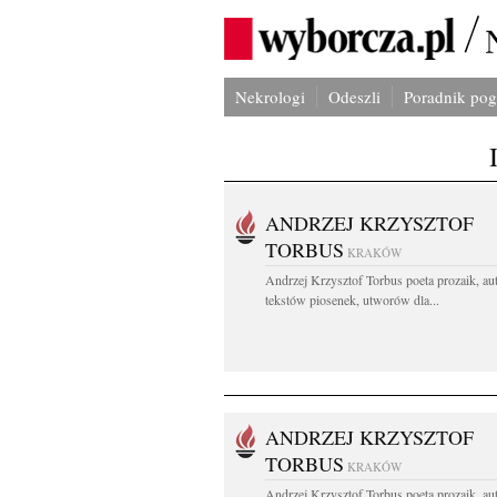
Nekrologi
Odeszli
Poradnik po
ANDRZEJ KRZYSZTOF
TORBUS
KRAKÓW
Andrzej Krzysztof Torbus poeta prozaik, au
tekstów piosenek, utworów dla...
ANDRZEJ KRZYSZTOF
TORBUS
KRAKÓW
Andrzej Krzysztof Torbus poeta prozaik, au