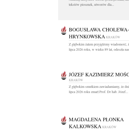
tekstów piosenek, utworów dla...
BOGUSŁAWA CHOLEWA
HRYNKOWSKA
KRAKÓW
Z głębokim żalem przyjęliśmy wiadomość, 
lipca 2026 roku, w wieku 89 lat, odeszła nas
JÓZEF KAZIMIERZ MOŚC
KRAKÓW
Z głębokim smutkiem zawiadamiamy, że dni
lipca 2026 roku zmarł Prof. Dr hab. Józef...
MAGDALENA PŁONKA
KALKOWSKA
KRAKÓW