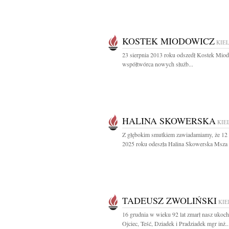
KOSTEK MIODOWICZ
KIE
23 sierpnia 2013 roku odszedł Kostek Mio
współtwórca nowych służb...
HALINA SKOWERSKA
KIE
Z głębokim smutkiem zawiadamiamy, że 12
2025 roku odeszła Halina Skowerska Msza 
TADEUSZ ZWOLIŃSKI
KIE
16 grudnia w wieku 92 lat zmarł nasz ukoc
Ojciec, Teść, Dziadek i Pradziadek mgr inż..