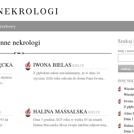
grzebowy
Inne nekrologi
Szukaj
Imię i naz
ĘCKA
IWONA BIELAS
KIELCE
Z głębokim żalem zawiadamiamy, że w dniu 24
okulista
stycznia 2026 roku odeszła do domu Pana Iwona...
INNE NE
o...
Wiesła
Wiesła
Iwona 
Z głęb
HALINA MASSALSKA
E
KIELCE
Alina 
Dnia 1
93 lat
Dnia 3 grudnia 2025 roku w wieku 85 lat zmarła
ni
Halina Massalska Msza święta żałobna odprawiona...
Halina
Dnia 3