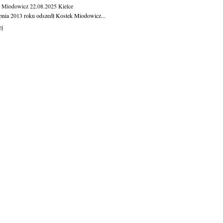
k Miodowicz
22.08.2025
Kielce
rpnia 2013 roku odszedł Kostek Miodowicz...
ej