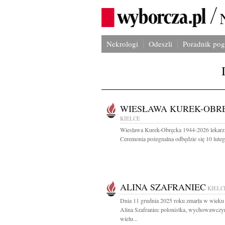
Nekrologi
Odeszli
Poradnik po
WIESŁAWA KUREK-OBR
KIELCE
Wiesława Kurek-Obręcka 1944-2026 lekarz 
Ceremonia pożegnalna odbędzie się 10 luteg
ALINA SZAFRANIEC
KIELC
Dnia 11 grudnia 2025 roku zmarła w wieku 
Alina Szafraniec polonistka, wychowawczy
wielu...