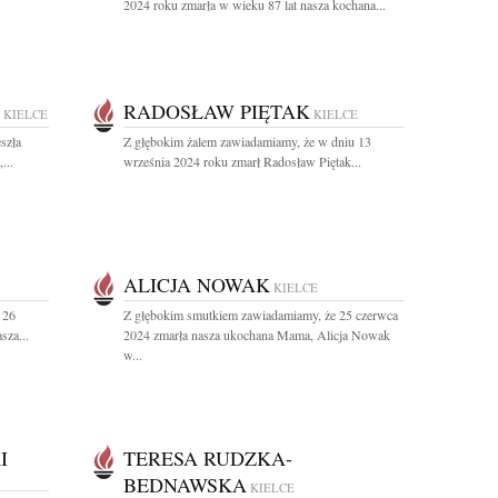
2024 roku zmarła w wieku 87 lat nasza kochana...
RADOSŁAW PIĘTAK
KIELCE
KIELCE
szła
Z głębokim żalem zawiadamiamy, że w dniu 13
...
września 2024 roku zmarł Radosław Piętak...
ALICJA NOWAK
KIELCE
 26
Z głębokim smutkiem zawiadamiamy, że 25 czerwca
sza...
2024 zmarła nasza ukochana Mama, Alicja Nowak
w...
I
TERESA RUDZKA-
BEDNAWSKA
KIELCE