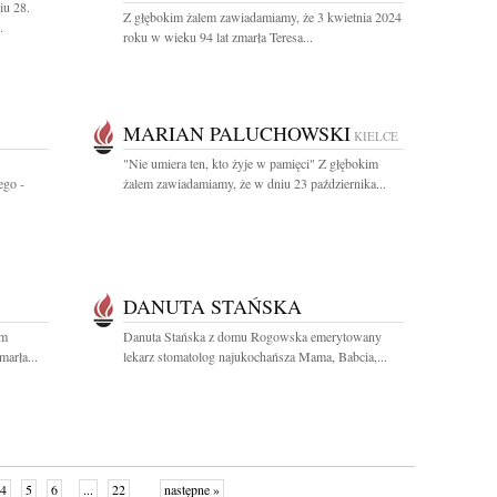
iu 28.
Z głębokim żalem zawiadamiamy, że 3 kwietnia 2024
.
roku w wieku 94 lat zmarła Teresa...
MARIAN PALUCHOWSKI
KIELCE
"Nie umiera ten, kto żyje w pamięci" Z głębokim
ego -
żalem zawiadamiamy, że w dniu 23 października...
DANUTA STAŃSKA
em
Danuta Stańska z domu Rogowska emerytowany
arła...
lekarz stomatolog najukochańsza Mama, Babcia,...
4
5
6
...
22
następne »