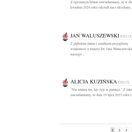
Z ogromnym bólem zawiadamiamy, że w dn
kwietnia 2024 roku odszedł nasz ukochany..
JAN WALUSZEWSKI
KIELCE
Z głębokim żalem i smutkiem przyjęliśmy
wiadomość o śmierci Dr. Jana Waluszewski
naszego...
ALICJA KUZIŃSKA
KIELCE
"Nie umiera ten, kto żyje w pamięci." Z żal
zawiadamiamy, że dnia 19 lipca 2023 roku zm
1
2
3