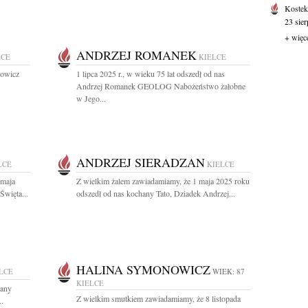
Koste
23 sie
+ więc
ANDRZEJ ROMANEK
LCE
KIELCE
dowicz
1 lipca 2025 r., w wieku 75 lat odszedł od nas
Andrzej Romanek GEOLOG Nabożeństwo żałobne
w Jego...
ANDRZEJ SIERADZAN
LCE
KIELCE
 maja
Z wielkim żalem zawiadamiamy, że 1 maja 2025 roku
Święta...
odszedł od nas kochany Tato, Dziadek Andrzej...
HALINA SYMONOWICZ
LCE
WIEK: 87
KIELCE
hany
Z wielkim smutkiem zawiadamiamy, że 8 listopada
..