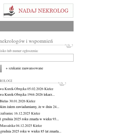
 nekrologów i wspomnień
wisko lub numer ogłoszenia:
+ szukanie zaawansowane
KROLOGI
wa Kurek-Obręcka
05.02.2026
Kielce
wa Kurek-Obręcka 1944-2026 lekarz...
Bielas
30.01.2026
Kielce
okim żalem zawiadamiamy, że w dniu 24...
Szafraniec
16.12.2025
Kielce
1 grudnia 2025 roku zmarła w wieku 93...
 Massalska
04.12.2025
Kielce
 grudnia 2025 roku w wieku 85 lat zmarła...