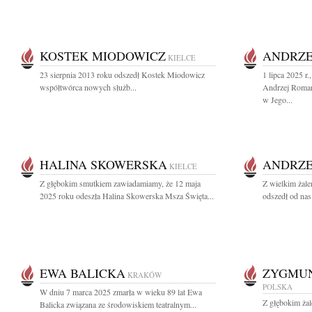
KOSTEK MIODOWICZ
ANDRZE
KIELCE
23 sierpnia 2013 roku odszedł Kostek Miodowicz
1 lipca 2025 r.
współtwórca nowych służb...
Andrzej Roma
w Jego...
HALINA SKOWERSKA
ANDRZE
KIELCE
Z głębokim smutkiem zawiadamiamy, że 12 maja
Z wielkim żal
2025 roku odeszła Halina Skowerska Msza Święta...
odszedł od nas
EWA BALICKA
ZYGMU
KRAKÓW
POLSKA
W dniu 7 marca 2025 zmarła w wieku 89 lat Ewa
Z głębokim ża
Balicka związana ze środowiskiem teatralnym...