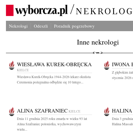
Nekrologi
Odeszli
Poradnik pogrzebowy
Inne nekrologi
WIESŁAWA KUREK-OBRĘCKA
IWONA 
KIELCE
Z głębokim ża
Wiesława Kurek-Obręcka 1944-2026 lekarz okulista
stycznia 2026 
Ceremonia pożegnalna odbędzie się 10 lutego...
ALINA SZAFRANIEC
HALINA
KIELCE
Dnia 11 grudnia 2025 roku zmarła w wieku 93 lat
Dnia 3 grudnia
Alina Szafraniec polonistka, wychowawczyni
Halina Massals
wielu...