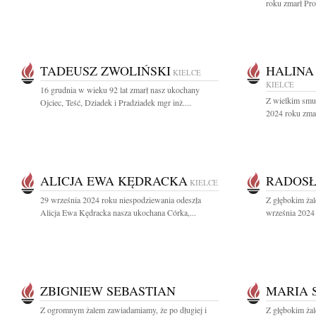
roku zmarł Pro
TADEUSZ ZWOLIŃSKI
HALINA
KIELCE
KIELCE
16 grudnia w wieku 92 lat zmarł nasz ukochany
Z wielkim smu
Ojciec, Teść, Dziadek i Pradziadek mgr inż....
2024 roku zmar
ALICJA EWA KĘDRACKA
RADOSŁ
KIELCE
29 września 2024 roku niespodziewania odeszła
Z głębokim ża
Alicja Ewa Kędracka nasza ukochana Córka,...
września 2024 
ZBIGNIEW SEBASTIAN
MARIA 
Z ogromnym żalem zawiadamiamy, że po długiej i
Z głębokim ża