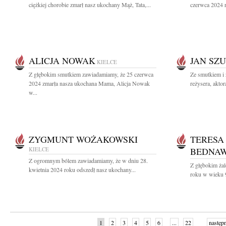
ciężkiej chorobie zmarł nasz ukochany Mąż, Tata,...
czerwca 2024 r
ALICJA NOWAK
JAN SZ
KIELCE
Z głębokim smutkiem zawiadamiamy, że 25 czerwca
Ze smutkiem i
2024 zmarła nasza ukochana Mama, Alicja Nowak
reżysera, aktor
w...
ZYGMUNT WOŻAKOWSKI
TERESA
KIELCE
BEDNA
Z ogromnym bólem zawiadamiamy, że w dniu 28.
Z głębokim ża
kwietnia 2024 roku odszedł nasz ukochany...
roku w wieku 9
1
2
3
4
5
6
...
22
następ