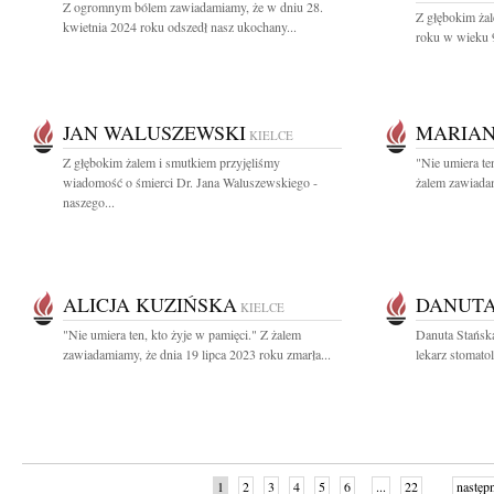
Z ogromnym bólem zawiadamiamy, że w dniu 28.
Z głębokim ża
kwietnia 2024 roku odszedł nasz ukochany...
roku w wieku 9
JAN WALUSZEWSKI
MARIAN
KIELCE
Z głębokim żalem i smutkiem przyjęliśmy
"Nie umiera te
wiadomość o śmierci Dr. Jana Waluszewskiego -
żalem zawiadam
naszego...
ALICJA KUZIŃSKA
DANUTA
KIELCE
"Nie umiera ten, kto żyje w pamięci." Z żalem
Danuta Stańs
zawiadamiamy, że dnia 19 lipca 2023 roku zmarła...
lekarz stomato
1
2
3
4
5
6
...
22
następ