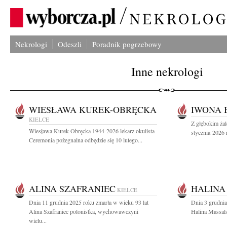
Nekrologi
Odeszli
Poradnik pogrzebowy
Inne nekrologi
WIESŁAWA KUREK-OBRĘCKA
IWONA 
KIELCE
Z głębokim ża
Wiesława Kurek-Obręcka 1944-2026 lekarz okulista
stycznia 2026 
Ceremonia pożegnalna odbędzie się 10 lutego...
ALINA SZAFRANIEC
HALINA
KIELCE
Dnia 11 grudnia 2025 roku zmarła w wieku 93 lat
Dnia 3 grudnia
Alina Szafraniec polonistka, wychowawczyni
Halina Massals
wielu...