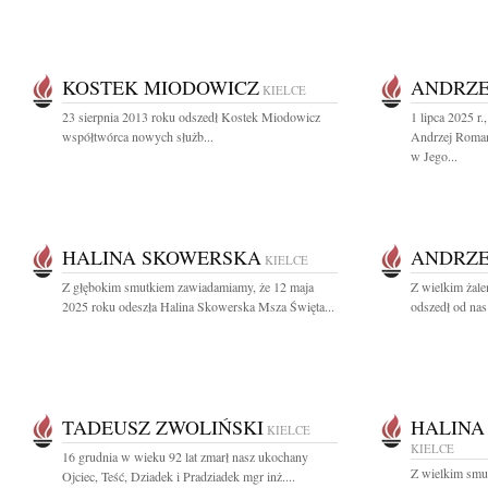
KOSTEK MIODOWICZ
ANDRZE
KIELCE
23 sierpnia 2013 roku odszedł Kostek Miodowicz
1 lipca 2025 r.
współtwórca nowych służb...
Andrzej Roma
w Jego...
HALINA SKOWERSKA
ANDRZE
KIELCE
Z głębokim smutkiem zawiadamiamy, że 12 maja
Z wielkim żal
2025 roku odeszła Halina Skowerska Msza Święta...
odszedł od nas
TADEUSZ ZWOLIŃSKI
HALINA
KIELCE
KIELCE
16 grudnia w wieku 92 lat zmarł nasz ukochany
Z wielkim smu
Ojciec, Teść, Dziadek i Pradziadek mgr inż....