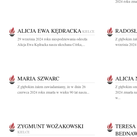
2024 roku zmar
ALICJA EWA KĘDRACKA
RADOSŁ
KIELCE
29 września 2024 roku niespodziewania odeszła
Z głębokim ża
Alicja Ewa Kędracka nasza ukochana Córka,...
września 2024 
MARIA SZWARC
ALICJA
Z głębokim żalem zawiadamiamy, że w dniu 26
Z głębokim sm
czerwca 2024 roku zmarła w wieku 90 lat nasza...
2024 zmarła n
w...
ZYGMUNT WOŻAKOWSKI
TERESA
KIELCE
BEDNA