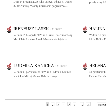
Dnia 14 grudnia 2025 roku odszedł od nas w wieku
przeżywszy 80 
87 lat Andrzej Wesoły Ceremonia pogrzebowa...
IRENEUSZ LASEK
HALINA
KATOWICE
W dniu 16 listopada 2025 roku zmarł nasz ukochany
W dniu 30 paź
Mąż i Tata Ireneusz Lasek Msza święta żałobna...
89 lat Halina R
LUDMIŁA KANICKA
HELENA
KATOWICE
W dniu 30 października 2025 roku odeszła Ludmiła
24 październik
Kanicka (Miłka) Mama, Babcia i droga...
Helena Plasa M
1
2
3
4
5
6
...
98
następ