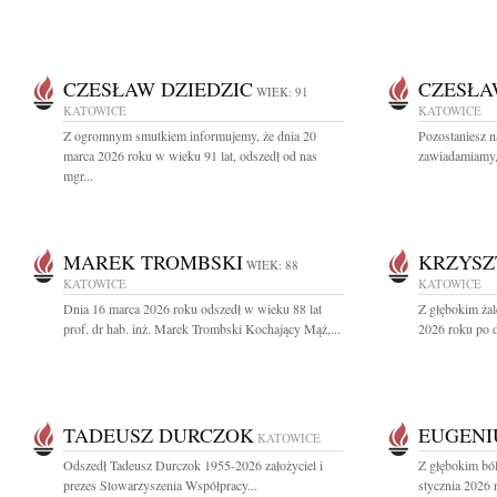
CZESŁAW DZIEDZIC
CZESŁA
WIEK: 91
KATOWICE
KATOWICE
Z ogromnym smutkiem informujemy, że dnia 20
Pozostaniesz n
marca 2026 roku w wieku 91 lat, odszedł od nas
zawiadamiamy, 
mgr...
MAREK TROMBSKI
KRZYSZ
WIEK: 88
KATOWICE
KATOWICE
Dnia 16 marca 2026 roku odszedł w wieku 88 lat
Z głębokim ża
prof. dr hab. inż. Marek Trombski Kochający Mąż,...
2026 roku po dł
TADEUSZ DURCZOK
EUGENI
KATOWICE
Odszedł Tadeusz Durczok 1955-2026 założyciel i
Z głębokim bó
prezes Stowarzyszenia Współpracy...
stycznia 2026 