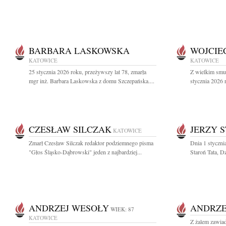
BARBARA LASKOWSKA
WOJCIE
KATOWICE
KATOWICE
25 stycznia 2026 roku, przeżywszy lat 78, zmarła
Z wielkim smu
mgr inż. Barbara Laskowska z domu Szczepańska....
stycznia 2026 
CZESŁAW SILCZAK
JERZY 
KATOWICE
Zmarł Czesław Silczak redaktor podziemnego pisma
Dnia 1 stycznia
"Głos Śląsko-Dąbrowski" jeden z najbardziej...
Staroń Tata, Dz
ANDRZEJ WESOŁY
ANDRZE
WIEK: 87
KATOWICE
Z żalem zawiad