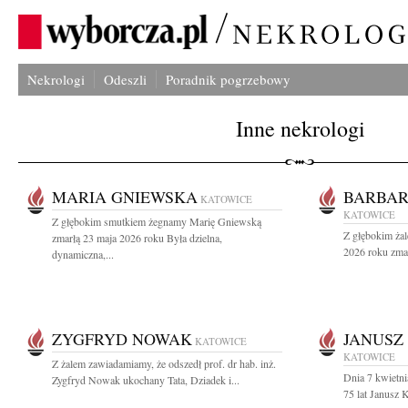
Nekrologi
Odeszli
Poradnik pogrzebowy
Inne nekrologi
MARIA GNIEWSKA
BARBAR
KATOWICE
KATOWICE
Z głębokim smutkiem żegnamy Marię Gniewską
Z głębokim ża
zmarłą 23 maja 2026 roku Była dzielna,
2026 roku zmar
dynamiczna,...
ZYGFRYD NOWAK
JANUSZ
KATOWICE
KATOWICE
Z żalem zawiadamiamy, że odszedł prof. dr hab. inż.
Dnia 7 kwietn
Zygfryd Nowak ukochany Tata, Dziadek i...
75 lat Janusz 