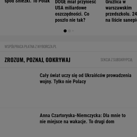
Starzejąca się Polska uwalnia tysiące lokali.
Co czeka rynek?