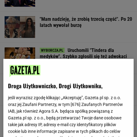
"Mam nadzieję, że zrobią trzecią część". Po 20
latach wywołał burzę
Uruchomili "Tindera dla
medyków". Szybko zgłosili się też adwokaci
SUBSKRYPCJA
To najdłuższe jezioro w Polsce. Ma aż 16 wysp
Droga Użytkowniczko, Drogi Użytkowniku,
jeśli wyrazisz zgodę klikając „Akceptuję”, Gazeta.pl sp. z o.o.
oraz jej Zaufani Partnerzy, w tym [
676
] Zaufanych Partnerów
IAB, jak również Agora S.A. będąca spółką powiązaną z
Gawryluk reaguje na krytykę po debacie u
Gazeta.pl sp. z o.o., będą przetwarzać Twoje dane osobowe
Nawrockiego. Co na to Polsat?
takie jak adresy IP, adresy e-mail czy identyfikatory plików
cookie lub inne informacje zapisane w tych plikach do celów