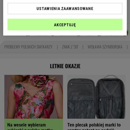
się podziały miliardy oszczędności?
USTAWIENIA ZAAWANSOWANE
MARIA KORCZ
AKCEPTUJĘ
AGNIESZKA
DOMINIK
MICHAŁ
JOANNA
Autorzy:
NIEDZIAŁEK
SENKOWSKI
TRELA
CHOJNACKA
PROBLEMY POLSKICH SIATKARZY
ZNAK Z '30'
WISŁAWA SZYMBORSKA
LETNIE OKAZJE
Na wesele wybieram
Ten plecak polskiej marki to