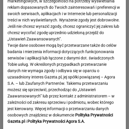
marketingowych, w szczególności na potrzeby wyświetlania
reklam dopasowanych do Twoich zainteresowań i preferencji w
swoich serwisach, aplikacjach i w Internecie lub personalizacji
treści w nich wyświetlanych. Wyrażenie zgody jest dobrowolne.
Jeśli nie chcesz wyrazić zgody, chcesz ograniczyć jej zakres lub
chcesz wycofać zgodę uprzednio udzieloną przejdź do
„Ustawień Zaawansowanych”.
Twoje dane osobowe mogą być przetwarzane także do celów
badania i mierzenia informacji dotyczących funkcjonowania
serwisów i aplikacji lub łączone z danymi dot. świadczonych
Tobie usług. W określonych przypadkach przetwarzanie
danych nie wymaga zgody i odbywa się w oparciu o
uzasadniony interes Gazeta.pl, jej spółki powiązanej – Agora
S.A. – lub Zaufanych Partnerów. Takiemu przetwarzaniu
możesz się sprzeciwić, przechodząc do „Ustawień
Zaawansowanych” lub przez kontakt z administratorem – w
zależności od zakresu sprzeciwu i podmiotu, wobec którego
jest kierowany. Więcej informacji o przetwarzaniu danych
Moby poruszony widokiem w Warszawie. Pod
osobowych znajdziesz w dokumencie
Polityka Prywatności
nagraniem tysiące reakcji
Gazeta.pl
i
Polityka Prywatności Agora S.A.