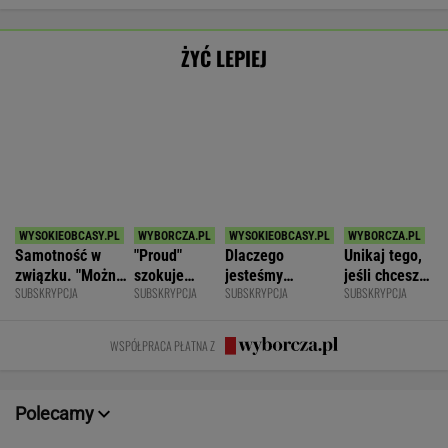
SPORT.PL
Jak nauka o odżywianiu wyniosła
Katarzynę Niewiadomą na szczyt Mont
Ventoux
SUBSKRYPCJA