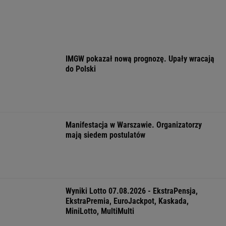
Anna Czartoryska-Niemczycka: Dla mnie to
nie miejsce na wakacje. To drugi dom
Zaćmienie 12 sierpnia: praktyczny przewodnik
Już na początku urzędowania Mamdani uraził
osoby o wyjątkowej wrażliwości
FINANSE I TECHNOLOGIA