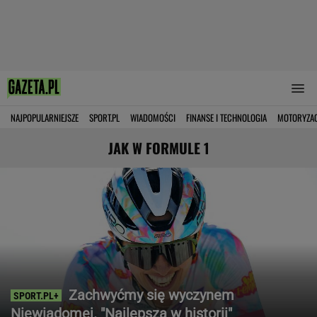
NAJPOPULARNIEJSZE
SPORT.PL
WIADOMOŚCI
FINANSE I TECHNOLOGIA
MOTORYZA
JAK W FORMULE 1
Zachwyćmy się wyczynem
Niewiadomej. "Najlepsza w historii"