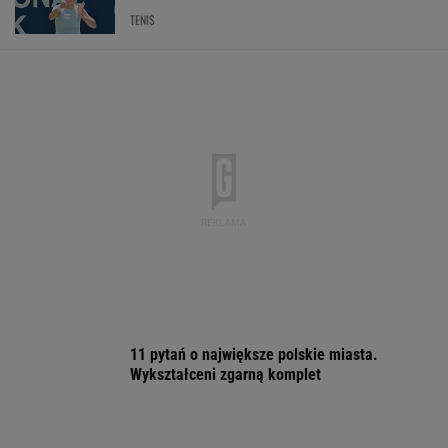
"Mam nadzieję, że zrobią trzecią część". Po 20
latach wywołał burzę
FILM
Ile w sierpniu? Tyle zapłacimy za benzynę,
LPG i diesla
MOTO NEWS
Włóż liść laurowy do lodówki na godzinę.
Efekt może cię zaskoczyć
Sandały Keen to synonim wakacyjnego
komfortu - teraz tańsze o niemal 100 zł
OFERTY AVANTI24