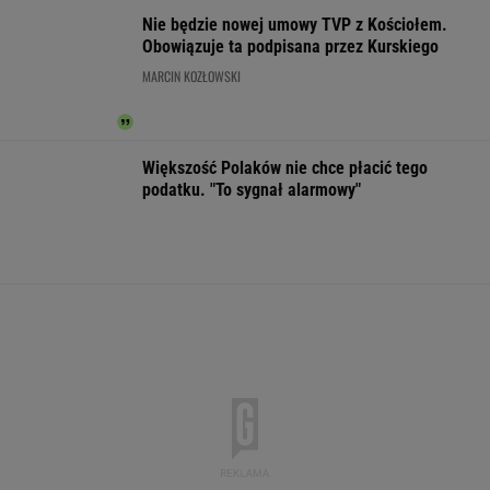
Czeska policja ustaliła
DOGE miał przynieść
Gruźlica w
tożsamość mężczyzny
USA miliardowe
warszawskim
spod Śnieżki. To Polak
oszczędności. Co
przedszkolu. 24
poszło nie tak?
na liście sanep
WSPÓŁPRACA PŁATNA Z WYBORCZA.PL
ZROZUM, POZNAJ, ODKRYWAJ
SEKCJA Z SUBSKRYPCJĄ
Cały świat uczy się od Ukraińców prowadzenia
wojny. Tylko nie Polacy