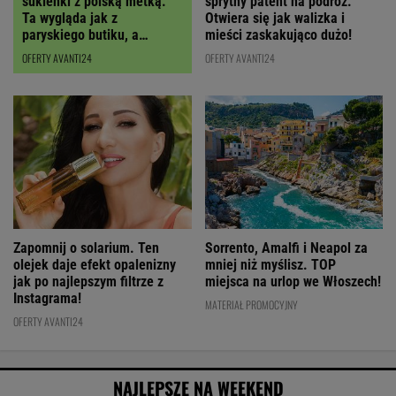
sukienki z polską metką.
sprytny patent na podróż.
Ta wygląda jak z
Otwiera się jak walizka i
paryskiego butiku, a
mieści zaskakująco dużo!
kupimy ją z RABATEM
OFERTY AVANTI24
OFERTY AVANTI24
Zapomnij o solarium. Ten
Sorrento, Amalfi i Neapol za
olejek daje efekt opalenizny
mniej niż myślisz. TOP
jak po najlepszym filtrze z
miejsca na urlop we Włoszech!
Instagrama!
MATERIAŁ PROMOCYJNY
OFERTY AVANTI24
NAJLEPSZE NA WEEKEND