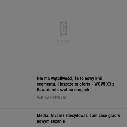
Jeden z najbardziej pożądanych SUV-ów
premium. Teraz miesięczna rata jest niższa,
niż myślisz!
MATERIAŁ PROMOCYJNY
Rozstrzygnęli mecz Igi Świątek z Kostiuk.
Koniec w trzech setach
TENIS
O której gra dzisiaj
Usyk wprost wskazał,
Będzie bojkot t
Świątek? Gdzie
kto wygra wojnę w
w Polsce? Nadal
oglądać mecz z
Ukrainie
gorąco
Kostiuk? [Transmisja]