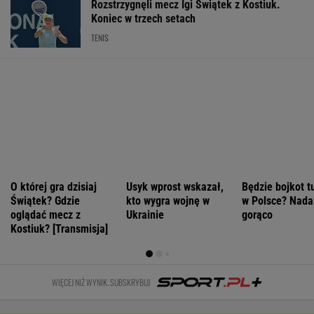
Kolejny akt agresji nastolatków. 16-latek
zaatakowany nożem
Nie będzie nowej umowy TVP z Kościołem.
Obowiązuje ta podpisana przez Kurskiego
MARCIN KOZŁOWSKI