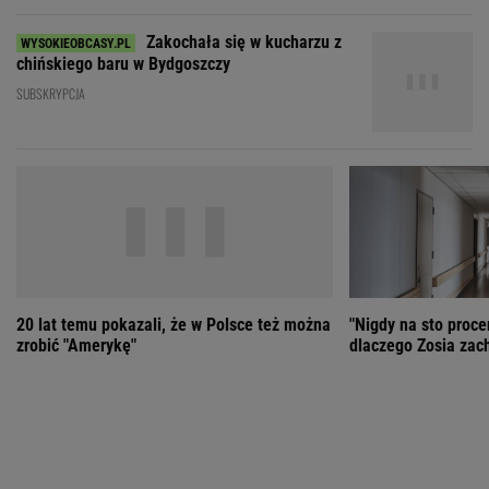
20 lat temu pokazali, że w Polsce też można
"Nigdy na sto proce
zrobić "Amerykę"
dlaczego Zosia zac
ZOBACZ WSZYSTKIE
Wybierz miasto
PEŁNA POGODA
Załaduj ponownie
Jakość powietrza:
-
Ciśnienie:
Opady:
Zachmurzenie:
-
-%
-%