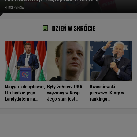
SUBSKRYPCJA
DZIEŃ W SKRÓCIE
Magyar zdecydował,
Były żołnierz USA
Kwaśniewski
kto będzie jego
więziony w Rosji.
pierwszy. Który w
kandydatem na
Jego stan jest
rankingu
prezydenta
krytyczny
prezydentów jest
Duda?