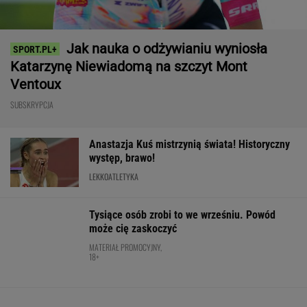
Nie ma wątpliwości, że to nowy król
segmentu. I jeszcze ta oferta - WOW! X3 z
Bawarii robi szał na drogach
MATERIAŁ PROMOCYJNY
Media: Alvarez zdecydował. Tam chce grać w
nowym sezonie
Mistrzyni olimpijska kończy karierę. To żona
znanego piłkarza
Wrze wokół Infantino. Tyle zapłaciła UEFA za
jego romans
PIŁKA NOŻNA