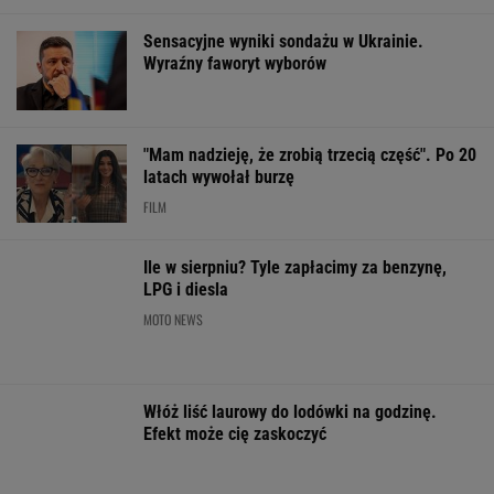
ZUS dopłaca
Quiz. Trzy znane
Gawryluk kryty
Ukraińcom do
nazwiska, jedno imię.
za debatę u
emerytur.
Uda ci się je szybko
Nawrockiego. T
Konfederacja grzmi,
skojarzyć?
tłumaczy
ale zapomina o ważnej
rzeczy
ŻYĆ LEPIEJ