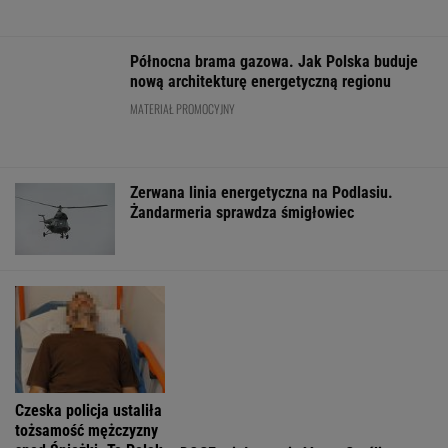
Mają pieniądze i przejmują tereny. "Land Back"
rozkwita
BIZNES
Pierwszy etap GAT zakończony. To
strategiczna inwestycja dla polskiego
eksportu
MATERIAŁ PROMOCYJNY