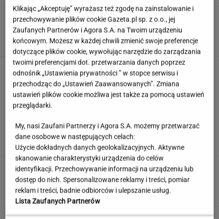
Klikając „Akceptuję” wyrażasz też zgodę na zainstalowanie i
Anastazja Kuś mistrzynią świata! Historyczny
przechowywanie plików cookie Gazeta.pl sp. z o.o., jej
występ, brawo!
Zaufanych Partnerów i Agora S.A. na Twoim urządzeniu
końcowym. Możesz w każdej chwili zmienić swoje preferencje
dotyczące plików cookie, wywołując narzędzie do zarządzania
twoimi preferencjami dot. przetwarzania danych poprzez
Quiz z ortografii dla prymusów. Sprawdź, czy
odnośnik „Ustawienia prywatności ” w stopce serwisu i
potrafisz zapisać te wyrazy
przechodząc do „Ustawień Zaawansowanych”. Zmiana
ustawień plików cookie możliwa jest także za pomocą ustawień
przeglądarki.
Jedno przekonanie może utrudniać życie
My, nasi Zaufani Partnerzy i Agora S.A. możemy przetwarzać
osobom z astygmatyzmem. Zwłaszcza latem
dane osobowe w następujących celach:
MATERIAŁ PROMOCYJNY
Użycie dokładnych danych geolokalizacyjnych. Aktywne
skanowanie charakterystyki urządzenia do celów
Uciekli z Warszawy do
identyfikacji. Przechowywanie informacji na urządzeniu lub
Łomianek. Dziś mówią o jednym: korkach
dostęp do nich. Spersonalizowane reklamy i treści, pomiar
reklam i treści, badnie odbiorców i ulepszanie usług.
SUBSKRYPCJA
Lista Zaufanych Partnerów
Wzięli pod lupę wielką reformę Muska. Gdzie