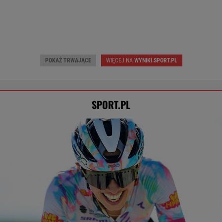
Anastazja Kuś mistrzynią świata! Historyczny
występ, brawo!
LEKKOATLETYKA
Tysiące osób zrobi to we wrześniu. Powód
może cię zaskoczyć
MATERIAŁ PROMOCYJNY,
18+