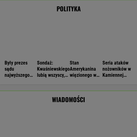
Większość Polaków nie chce płacić tego
podatku. "To sygnał alarmowy"
IMGW pokazał nową prognozę. Upały wracają