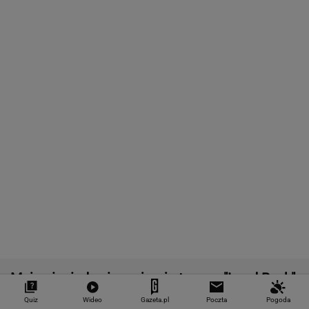
"Teraz wiemy".
1,5 tys. zł za adopcję
Zaćmienie Słoń
Naukowcy odkryli
psa. Nie trzeba nawet
będzie spektak
nowe zagrożenie
mieszkać w tej gminie
Tak zrobisz naj
związane z
zdjęcia
mikroplastikiem
WALUTY I GIEŁDA
EUR
USD
CHF
GBP
WIG
4,2983
3,7187
4,6027
5,0166
151 782,92
-0,09%
-0,41%
0,15%
-0,13%
-0,24%
SPRAWDŹ NOTOWANIA
Quiz
Wideo
Gazeta.pl
Poczta
Pogoda