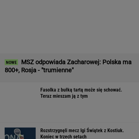
11 pytań o największe polskie miasta.
Wykształceni zgarną komplet
Sensacyjne wyniki sondażu w Ukrainie.
Wyraźny faworyt wyborów