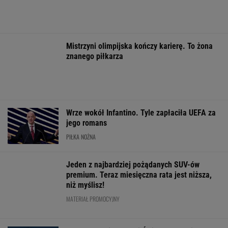
WIĘCEJ NIŻ WYNIK. SUBSKRYBUJ
POLITYKA
Były prezes
Sondaż:
Stan
Seria ataków
sądu
Kwaśniewskiego
Amerykanina
nożowników w
najwyższego
lubią wszyscy,
więzionego w
Kamiennej
kandydatem
Dudę
Rosji jest
Górze. Nowe
Magyara na
praktycznie nikt
krytyczny
informacje
prezydenta
WIADOMOŚCI